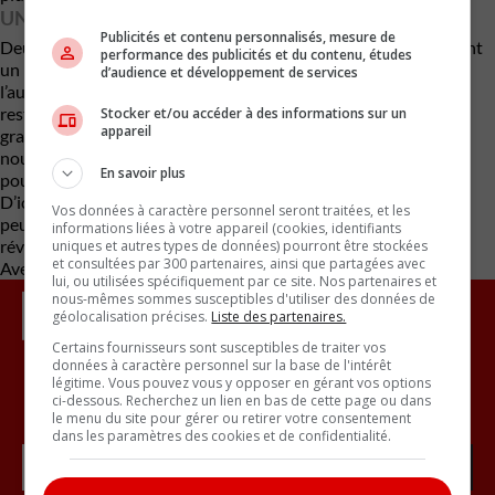
UNE ADAPTATION À VENIR ?
Publicités et contenu personnalisés, mesure de
Deux études citées par
The Guardian
(2020 et 2024) établissent
performance des publicités et du contenu, études
un lien entre l’absence de bruit moteur, les faibles vibrations et
d’audience et développement de services
l’augmentation du mal des transports. Mais les chercheurs
restent optimistes : à mesure que les générations futures
Stocker et/ou accéder à des informations sur un
appareil
grandiront avec les VÉ, leur cerveau pourrait s’ajuster à ces
nouvelles dynamiques. Les jeunes enfants d’aujourd’hui
En savoir plus
pourraient donc mieux tolérer les VÉ que leurs parents.
D’ici là, il faudra sans doute adapter le confort en cabine — et
Vos données à caractère personnel seront traitées, et les
peut-être même les systèmes de freinage — pour éviter que la
informations liées à votre appareil (cookies, identifiants
révolution électrique ne tourne au malaise pour les passagers.
uniques et autres types de données) pourront être stockées
et consultées par 300 partenaires, ainsi que partagées avec
Avec des renseignements de The Drive
lui, ou utilisées spécifiquement par ce site. Nos partenaires et
nous-mêmes sommes susceptibles d'utiliser des données de
géolocalisation précises.
Liste des partenaires.
Certains fournisseurs sont susceptibles de traiter vos
données à caractère personnel sur la base de l'intérêt
légitime. Vous pouvez vous y opposer en gérant vos options
ci-dessous. Recherchez un lien en bas de cette page ou dans
Inscrivez vous à l'infolettre.
le menu du site pour gérer ou retirer votre consentement
dans les paramètres des cookies et de confidentialité.