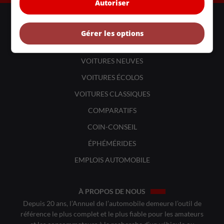
Autoriser
LIENS UTILES
ACTUALITÉS
Gérer les options
BANCS D'ESSAIS
VOITURES NEUVES
VOITURES ÉCOLOS
VOITURES CLASSIQUES
COMPARATIFS
COIN-CONSEIL
ÉPHÉMÉRIDES
EMPLOIS AUTOMOBILE
À PROPOS DE NOUS
Depuis 20 ans, l’Annuel de l’automobile demeure l’outil de
référence le plus complet et le plus fiable pour les amateurs