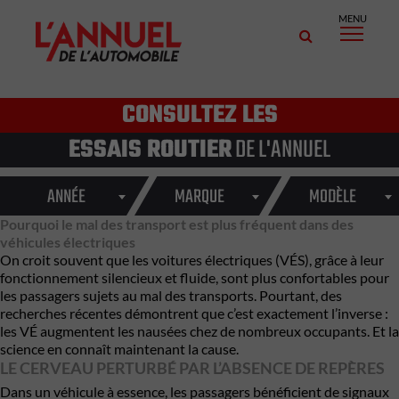
MENU
CONSULTEZ LES
ESSAIS ROUTIER
DE L'ANNUEL
ANNÉE
MARQUE
MODÈLE
Pourquoi le mal des transport est plus fréquent dans des
véhicules électriques
On croit souvent que les voitures électriques (VÉS), grâce à leur
fonctionnement silencieux et fluide, sont plus confortables pour
les passagers sujets au mal des transports. Pourtant, des
recherches récentes démontrent que c’est exactement l’inverse :
les VÉ augmentent les nausées chez de nombreux occupants. Et la
science en connaît maintenant la cause.
LE CERVEAU PERTURBÉ PAR L’ABSENCE DE REPÈRES
Dans un véhicule à essence, les passagers bénéficient de signaux