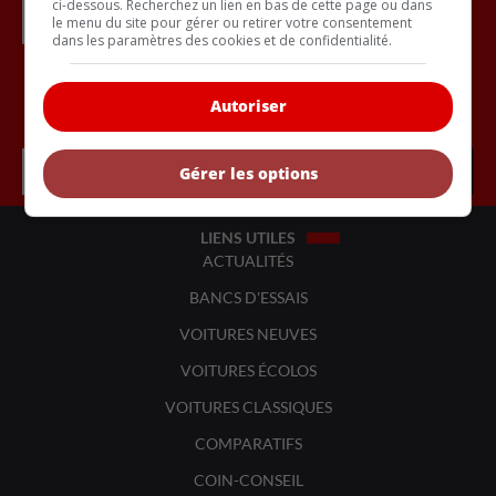
ci-dessous. Recherchez un lien en bas de cette page ou dans
le menu du site pour gérer ou retirer votre consentement
dans les paramètres des cookies et de confidentialité.
Autoriser
Inscrivez vous à l'infolettre.
Gérer les options
LIENS UTILES
ACTUALITÉS
BANCS D'ESSAIS
VOITURES NEUVES
VOITURES ÉCOLOS
VOITURES CLASSIQUES
COMPARATIFS
COIN-CONSEIL