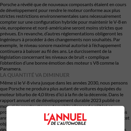
Porsche a révélé que de nouveaux composants étaient en cours
de développement pour rendre le moteur conforme aux plus
strictes restrictions environnementales sans nécessairement
compter sur une configuration hybride pour maintenir le V-8 en
vie, européenne et nord-américaine seront moins strictes que
prévues. En revanche, d’autres réglementations obligeront les
ingénieurs à procéder à des changements non souhaités. Par
exemple, le niveau sonore maximal autorisé à l’échappement
continuera à baisser au fil des ans. Le durcissement de la
législation concernant les niveaux de bruit « complique
l’obtention d’une bonne émotion des moteur s V8 comme la
Panamera.
LA QUANTITÉ VA DIMINUER
Même si le V-8 vivra jusque dans les années 2030, nous pensons
que Porsche ne produira plus autant de voitures équipées du
moteur biturbo de 4,0 litres d’ici à la fin de la décennie. Dans le
rapport annuel et de développement durable 2023 publié ce
mois-ci, le constructeur automobile allemand a réitéré sa
projection de voir les VE représenter plus de 80 % des livraisons
annuelles d’ici 2030. Il a toutefois précisé que la réalisation de cet
objectif dépendait « de la demande de nos clients et du
développement de l’électromobilité dans les différentes régions