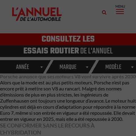
MENU
CONSULTEZ LES
ESSAIS ROUTIER
DE L'ANNUEL
ANNÉE
MARQUE
MODÈLE
Porsche annonce que ses moteurs V8 vont survivre après 2030
Alors que la mode est au plus petits moteurs, Porsche n’est pas
encore prêt à mettre son V8 au rancart. Malgré des normes
d’émissions de plus en plus strictes, les ingénieurs de
Zuffenhausen ont toujours une longueur d’avance. Le moteur huit
cylindres est déjà en cours d’adaptation pour répondre à la norme
Euro 7, même si son entrée en vigueur a été repoussée. Elle devait
entrer en vigueur en 2025, mais elle a été repoussée à 2030.
SE CONFORMER SANS LE RECOURS À
L’HYBRIDATION