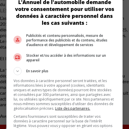
L'Annuel de l'automobile demande
du monde ».
votre consentement pour utiliser vos
LES ÉLECTRIQUES VONT DE L’AVANT
données à caractère personnel dans
L’assaut des VÉS a commencé qui a commencé avec la Taycan en
les cas suivants :
2019 se poursuit cette année avec le Macan uniquement
électrique. Les 718 Boxster/Cayman EV devraient sortir en 2025,
probablement avec le cabriolet en premier et le coupé peu après.
Publicités et contenu personnalisés, mesure de
performance des publicités et du contenu, études
Le successeur du Cayenne actuel a déjà été confirmé comme
d’audience et développement de services
étant un VÉ, en renoncant aux moteurs à essence.
Stocker et/ou accéder à des informations sur un
Et la 911
appareil
La 911 ne sera pas entièrement électrique au cours de cette
En savoir plus
décennie, mais une configuration hybride fera son apparition au
Vos données à caractère personnel seront traitées, et les
début de l’été avec le rafraîchissement de la 992.2. Porsche espère
informations liées à votre appareil (cookies, identifiants
maintenir le moteur à combustion interne en vie grâce à un
uniques et autres types de données) pourront être stockées
carburant synthétique presque neutre en carbone, qu’elle produit
et consultées par 300 partenaires, ainsi que partagées avec
actuellement au Chili. L’objectif est d’augmenter la production
lui, ou utilisées spécifiquement par ce site. Nos partenaires et
nous-mêmes sommes susceptibles d'utiliser des données de
annuelle à 145 millions de gallons d’ici 2030.
géolocalisation précises.
Liste des partenaires.
Avec des renseignements de Motor 1
Certains fournisseurs sont susceptibles de traiter vos
données à caractère personnel sur la base de l'intérêt
légitime. Vous pouvez vous y opposer en gérant vos options