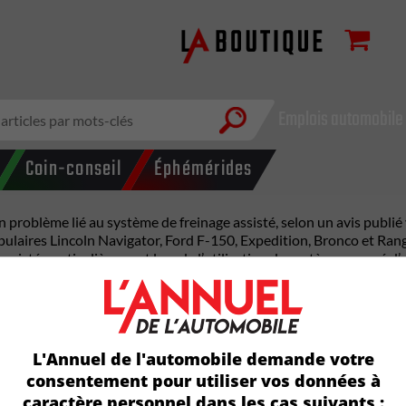
Emplois automobile
Coin-conseil
Éphémérides
n problème lié au système de freinage assisté, selon un avis publi
ulaires Lincoln Navigator, Ford F-150, Expedition, Bronco et Ran
ssisté, particulièrement lors de l’utilisation du système avancé d’
ITE NORMALE OU ASSISTÉE
conduite, ce qui réduit l’assistance au freinage. Résultat : une di
inage assisté peut retarder l’arrêt du véhicule, en particulier lo
L'Annuel de l'automobile demande votre
À DISTANCE
consentement pour utiliser vos données à
caractère personnel dans les cas suivants :