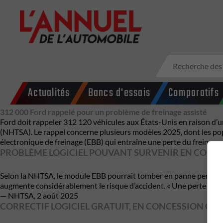
Actualités
Bancs d'essais
Comparatifs
312 000 Ford rappelé pour un problème de freinage assisté
Ford doit rappeler 312 120 véhicules aux États-Unis en raison d’u
(NHTSA). Le rappel concerne plusieurs modèles 2025, dont les pop
électronique de freinage (EBB) qui entraîne une perte du freinage a
PROBLÈME LOGICIEL POUVANT SURVENIR EN CONDU
Selon la NHTSA, le module EBB pourrait tomber en panne pendant la 
augmente considérablement le risque d’accident. « Une perte du fre
— NHTSA, 2 août 2025
CORRECTIF LOGICIEL GRATUIT, EN CONCESSION OU 