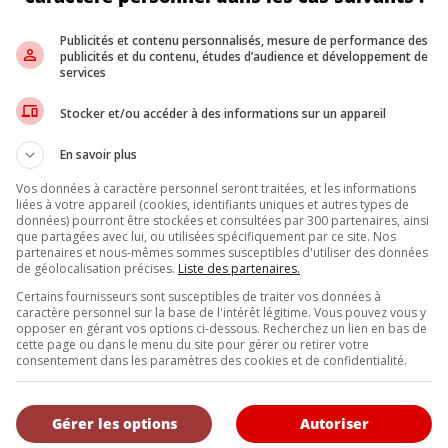
a être installée à distance (OTA) ou via une visite chez le concessi
et la mise à jour logicielle sera déployée dès que disponible.
Publicités et contenu personnalisés, mesure de performance des
publicités et du contenu, études d’audience et développement de
services
ctroniques dans la sécurité automobile. Ford promet une solution
Stocker et/ou accéder à des informations sur un appareil
plication du correctif.
En savoir plus
Vos données à caractère personnel seront traitées, et les informations
Inscrivez vous à l'infolettre.
liées à votre appareil (cookies, identifiants uniques et autres types de
données) pourront être stockées et consultées par 300 partenaires, ainsi
que partagées avec lui, ou utilisées spécifiquement par ce site. Nos
partenaires et nous-mêmes sommes susceptibles d'utiliser des données
de géolocalisation précises.
Liste des partenaires.
DE NOUS
Certains fournisseurs sont susceptibles de traiter vos données à
caractère personnel sur la base de l'intérêt légitime. Vous pouvez vous y
, l’Annuel de l’automobile demeure l’outil de référence le plus complet et 
opposer en gérant vos options ci-dessous. Recherchez un lien en bas de
eurs et les consommateurs à la recherche d’un véhicule ou simplement à 
cette page ou dans le menu du site pour gérer ou retirer votre
consentement dans les paramètres des cookies et de confidentialité.
uveautés.
Gérer les options
Autoriser