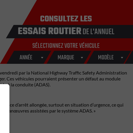
CONSULTEZ LES
ESSAIS ROUTIER
DE L'ANNUEL
SÉLECTIONNEZ VOTRE VÉHICULE
ANNÉE
MARQUE
MODÈLE
é vendredi par la National Highway Traffic Safety Administration
ger. Ces véhicules pourraient présenter un défaut au module
aide à la conduite (ADAS).
stance d’arrêt allongée, surtout en situation d’urgence, ce qui
rs de manœuvres assistées par le système ADAS. »