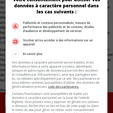
de nouveaux véhicules et fait chuter les prix du lithium. Les prix
données à caractère personnel dans
du lithium ont chuté d’environ 80 % depuis le sommet atteint en
les cas suivants :
novembre 2022, le ralentissement des ventes de véhicules
électriques ayant exacerbé la surabondance de l’offre. Les
analystes ont déclaré que l’industrie des véhicules électriques
Publicités et contenu personnalisés, mesure de
performance des publicités et du contenu, études
dépendra du lithium pendant les années à venir, même si des
d’audience et développement de services
technologies de batteries moins coûteuses et utilisant moins ou
pas de lithium sont à l’étude.
Stocker et/ou accéder à des informations sur un
MÉTHODE PEU EFFICACE
appareil
L’extraction du lithium à partir de la saumure pose un problème :
En savoir plus
les niveaux de concentration peuvent être très faibles, ce qui rend
l’économie, déjà incertaine, moins favorable. L’une des personnes
Vos données à caractère personnel seront traitées, et les
interrogées a déclaré qu’Aramco travaillait à l’utilisation d’une
informations liées à votre appareil (cookies, identifiants
nouvelle technologie de filtration visant à résoudre le problème
uniques et autres types de données) pourront être stockées
de la concentration, tandis qu’une autre personne a déclaré
et consultées par 300 partenaires, ainsi que partagées avec
lui, ou utilisées spécifiquement par ce site. Nos partenaires et
qu’Adnoc s’attaquait également à ce problème.
nous-mêmes sommes susceptibles d'utiliser des données de
géolocalisation précises.
Liste des partenaires.
Avec des renseignements de Reuters
Certains fournisseurs sont susceptibles de traiter vos
données à caractère personnel sur la base de l'intérêt
légitime. Vous pouvez vous y opposer en gérant vos options
ci-dessous. Recherchez un lien en bas de cette page ou dans
le menu du site pour gérer ou retirer votre consentement