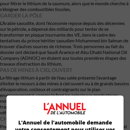
pour filtrer le lithium de la saumure, alors que le monde cherche à
s’éloigner des combustibles fossiles.
GARDER LA PÔLE
L’Arabie saoudite, dont l’économie repose depuis des décennies
sur le pétrole, a dépensé des milliards pour tenter de se
transformer en plaque tournante des VE, dans le cadre des
tentatives du prince héritier saoudien Mohammed bin Salman de
trouver d’autres sources de richesse. Trois personnes au fait du
dossier ont déclaré que Saudi Aramco et Abu Dhabi National Oil
Company (ADNOC) en étaient aux toutes premières étapes des
travaux d’extraction du lithium,
PAS DE MINES À CIEL OUVERT
Le filtrage lithium à partir de l’eau salée présente l’avantage
d’éviter le recours à des mines à ciel ouvert ou à de grands bassins
d’évaporation, coûteux et contraignants sur le plan
environnemental, comme le font les principaux producteurs
mondiaux, l’Australie et le Chili. La Chine est le plus grand
transformateur et consommateur de lithium, nécessaire aux
véhicules électriques et hybrides.
CHUTE DE PRIX DU LITHIUM
L'Annuel de l'automobile demande
Pour l’instant, la faiblesse de l’économie mondiale a freiné l’achat
votre consentement pour utiliser vos