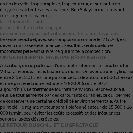
en fin de cycle. Trop complexe, trop coûteux, et surtout trop
éloigné des attentes des amateurs. Ben Sulayem met en avant
trois arguments majeurs :
la réduction des coûts
la simplification technologique
une expérience plus authentique pour les fans et les pilotes
Le système actuel, avec ses composants comme le MGU-H, est
devenu un casse-tête financier. Résultat : seuls quelques
motoristes peuvent suivre, ce qui limite la compétition.
UN V8 MODERNE, MAIS PAS RÉTROGRADE
Attention, on ne parle pas d’un simple retour en arrière. Le futur
V8 sera hybride… mais beaucoup moins. On évoque une cylindrée
entre 2,6 et 3,0 litres, une puissance totale autour de 880 chevaux
et une part électrique réduite à 10-20 % (contre 50 %
aujourd’hui). Le thermique fournirait environ 650 chevaux à lui
seul. Le tout alimenté par des carburants durables, ce qui permet
de conserver une certaine crédibilité environnementale. Autre
point clé : le régime moteur serait plafonné autour de 15 500 à 16
000 tr/min, pour éviter les coûts excessifs et des fréquences
sonores jugées désagréables.
LE RETOUR DU SON… ET DU SPECTACLE
C’est probablement l’argument le plus populaire. Le V8 promet un