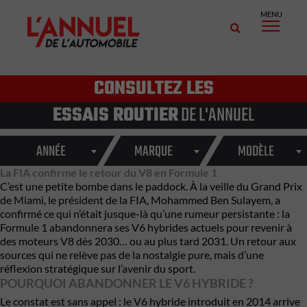
MENU
CONSULTEZ LES
ESSAIS ROUTIER
DE L'ANNUEL
ANNÉE
MARQUE
MODÈLE
La FIA confirme le retour du V8 en Formule 1
C’est une petite bombe dans le paddock. À la veille du Grand Prix
de Miami, le président de la
FIA
,
Mohammed Ben Sulayem
, a
confirmé ce qui n’était jusque-là qu’une rumeur persistante : la
Formule 1
abandonnera ses V6 hybrides actuels pour revenir à
des moteurs V8 dès 2030… ou au plus tard 2031. Un retour aux
sources qui ne relève pas de la nostalgie pure, mais d’une
réflexion stratégique sur l’avenir du sport.
POURQUOI ABANDONNER LE V6 HYBRIDE ?
Le constat est sans appel : le V6 hybride introduit en 2014 arrive