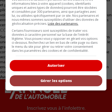
informations liées à votre appareil (cookies, identifiants
et plus compactes. Une évolution qui fait écho aux critiques de
uniques et autres types de données) pourront être stockées
pilotes comme Max Verstappen ou Lance Stroll, qui jugent les
et consultées par 300 partenaires, ainsi que partagées avec
voitures actuelles trop lourdes et peu engageantes. Le retour à un
lui, ou utilisées spécifiquement par ce site. Nos partenaires et
ensemble plus simple pourrait redonner aux pilotes un rôle plus
nous-mêmes sommes susceptibles d'utiliser des données de
géolocalisation précises.
Liste des partenaires.
central.
CONCLUSION
Certains fournisseurs sont susceptibles de traiter vos
données à caractère personnel sur la base de l'intérêt
Sur le fond, la décision est cohérente. La F1 s’était enfermée dans
légitime. Vous pouvez vous y opposer en gérant vos options
une impasse technologique coûteuse et difficile à justifier pour le
ci-dessous. Recherchez un lien en bas de cette page ou dans
grand public. Le V8 hybride simplifié coche plusieurs cases
le menu du site pour gérer ou retirer votre consentement
dans les paramètres des cookies et de confidentialité.
comme la réduction des coûts, l’amélioration du spectacle et une
accessibilité accrue pour les constructeurs. Mais le défi sera de
maintenir un équilibre crédible avec les objectifs
Autoriser
environnementaux, surtout dans un contexte où l’électrification
domine l’industrie automobile.
Avec des renseignements de The Drive
Gérer les options
Inscrivez vous à l'infolettre.