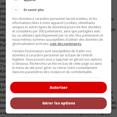
Japon. Des moteurs qui portent d’ailleurs tous le nom de leur
propre assembleur.
En savoir plus
Dès 2007, le caractère performant de ce coupé a été mis à
l’épreuve. Cette année-là, une R35 de série a réalisé un temps au
Vos données à caractère personnel seront traitées, et les
informations liées à votre appareil (cookies, identifiants
tour de 7 minutes et 38 secondes sur la piste Nordschleife du
uniques et autres types de données) pourront être stockées
circuit Nürburgring, en Allemagne. C’était un des meilleurs temps
et consultées par 300 partenaires, ainsi que partagées avec
au tour pour une voiture de série, malgré des conditions
lui, ou utilisées spécifiquement par ce site. Nos partenaires et
légèrement humides dans deux virages.
nous-mêmes sommes susceptibles d'utiliser des données de
géolocalisation précises.
Liste des partenaires.
Puis, au début de 2008, une équipe de Nissan est revenue avec
une autre R35 de série équipée de pneus destinés au marché
Certains fournisseurs sont susceptibles de traiter vos
japonais. Sur une piste sèche, le pilote d’essai en chef Tochio
données à caractère personnel sur la base de l'intérêt
légitime. Vous pouvez vous y opposer en gérant vos options
Suzuki a amélioré le temps au tour de neuf secondes, atteignant
ci-dessous. Recherchez un lien en bas de cette page ou dans
7 minutes et 29 secondes. Il franchissait ainsi pour la première
le menu du site pour gérer ou retirer votre consentement
fois la barre des 7 minutes et demie. L’expérience sera répétée
dans les paramètres des cookies et de confidentialité.
quelques autres fois et, en octobre 2012, une GT-R réalisera le
même exploit en 7 minutes et 18 secondes.
La GT-R R35 est également connue pour certains exploits plus
Autoriser
hétéroclites, comme ce record du monde Guinness du dérapage
contrôlé (
drift
, disent les anglophones) le plus rapide de tous les
temps réalisé en 2016. C’est à l’aéroport international de Fujairah,
Gérer les options
aux Émirats arabes unis, qu’une R35 2016 spécialement préparée
a réalisé cet exploit à 304,96 km/h avec un angle de 30 degrés.