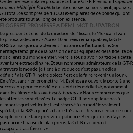
Ce dernier exemplaire produit était une GT-R Premium T-Spec de
couleur
Midnight Purple
, la teinte choisie par son client japonais.
Au total, ce sont près de 48 000 exemplaires de ce bolide qui ont
été produits tout au long de son existence.
ÉLOGES ET PROMESSE À DEMI-MOT DU PATRON
Le président et chef de la direction de
Nissan
, le Mexicain Ivan
Espinosa, a déclaré : « Après 18 années remarquables, la GT-
R R35 a marqué durablement l’histoire de l’automobile. Son
héritage témoigne de la passion de nos équipes et de la fidélité de
nos clients du monde entier. Merci à tous d’avoir participé à cette
aventure extraordinaire. Et aux nombreux admirateurs de la GT-R
à travers le monde, je tiens à dire que ce n’est pas un adieu
définitif à la GT-R; notre objectif est de la faire revenir un jour ».
En effet, sans rien promettre, M. Espinosa a ouvert la porte à une
succession pour ce modèle qui a été très médiatisé, notamment
dans les films de la saga
Fast & Furious
. « Nous comprenons que
les attentes sont élevées. Le badge GT-R ne s’applique pas à
n’importe quel véhicule ; il est réservé à un modèle vraiment
spécial, et la R35 a placé la barre très haut. Je vous demande donc
simplement de faire preuve de patience. Bien que nous n’ayons
pas encore finalisé de plan précis, la GT-R évoluera et
réapparaîtra à l’avenir. »