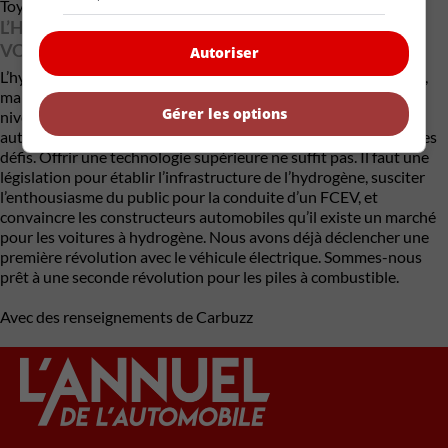
Toyota et Hyundai pour l’instant.
L’HYDROGÈNE : UN FUTUR INÉVITABLE POUR LA
VOITURE ÉLECTRIQUE ?
Autoriser
L’hydrogène pourrait bien être l’avenir des voitures électriques,
mais il a fallu du temps pour que les VÉS soient acceptés à un
Gérer les options
niveau culturel avant de représenter 16,2 % des ventes
automobiles en 2023 au Québec. Les FCEV font face aux mêmes
défis. Offrir une technologie supérieure ne suffit pas. Il faut une
législation pour établir l’infrastructure de l’hydrogène, susciter
l’enthousiasme du public pour la conduite d’un FCEV, et
convaincre les constructeurs automobiles qu’il existe un marché
pour les voitures à hydrogène. Nous avons déjà déclencher une
première révolution avec le véhicule électrique. Sommes-nous
prêt à une seconde révolution pour les piles à combustible.
Avec des renseignements de Carbuzz