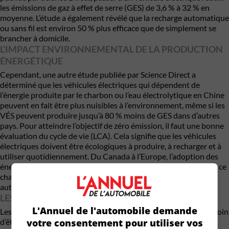
les émissions de gaz à effet de serre (GES) de 3,6 % à 32 % en
moyenne. L’étude a également révélé que la recharge automatique
ou sans fil est environ 50 % plus efficace que de simplement se
brancher à domicile.
L’IMPACT ENVIRONNEMENTAL DE LA PRODUCTION
ÉNERGÉTIQUE
Cependant, une autre étude publiée par Science Direct a
déterminé que les véhicules électriques qui dépendent de
l’énergie produite par le charbon ou l’eau électrolytique en Chine
peuvent en fait être plus nuisibles à l’environnement, même si les
VÉS peuvent produire jusqu’à 80 % moins de GES dans d’autres
pays. Pour atteindre l’objectif de zéro émission, il faut une bonne
évaluation du cycle de vie (LCA). Cela signifie que les véhicules
électriques doivent être écologiques à produire, à recharger et à
utiliser quotidiennement. Du Canada à l’Europe, l’adoption des
énergies renouvelables contribue à faire avancer cet objectif. À ce
chapitre, le Québec est son hydroélectricité est loin devant les
autres.
LES AVANTAGES DES FCEV PAR RAPPORT AUX VÉS
L'Annuel de l'automobile demande
Les FCEV présentent de nombreux avantages. Ils n’ont pas besoin
d’être rechargés, offrent une plus grande autonomie, et leurs
votre consentement pour utiliser vos