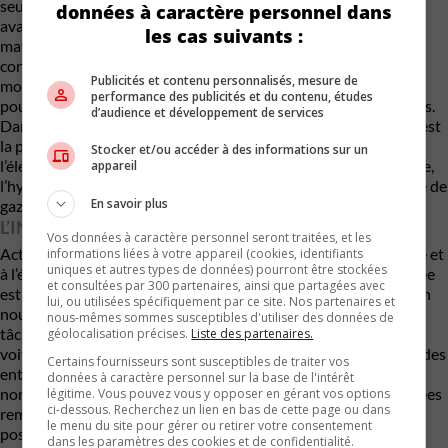
seules émissions sont de l’air chaud et de l’humidité. Un des
données à caractère personnel dans
avantages majeurs des FCEV est qu’ils nécessitent moins de
les cas suivants :
matières premières par rapport aux batteries des VÉS. Par
conséquent, les FCEV sont également plus sûrs, plus faciles et
Publicités et contenu personnalisés, mesure de
moins coûteux à recycler. Les FCEV nécessitent des batteries
performance des publicités et du contenu, études
pour fonctionner, mais elles sont considérablement plus petites.
d’audience et développement de services
Dans un VE alimenté par des batteries lithium-ion, la batterie est
la principale source d’énergie. Dans un FCEV, la plupart de
Stocker et/ou accéder à des informations sur un
l’électricité est produite par une pile à combustible à hydrogène,
appareil
l’hydrogène étant stocké dans son propre réservoir sous forme de
En savoir plus
gaz.
L’INFRASTRUCTURE ET L’AVENIR DES FCEV
Vos données à caractère personnel seront traitées, et les
Actuellement, cela se résume essentiellement à l’infrastructure et
informations liées à votre appareil (cookies, identifiants
uniques et autres types de données) pourront être stockées
à l’élan. Presque chaque maison dans chaque nation développée
et consultées par 300 partenaires, ainsi que partagées avec
est connectée au réseau électrique. En revanche, se procurer un
lui, ou utilisées spécifiquement par ce site. Nos partenaires et
nouveau réservoir d’hydrogène pour un long voyage est une
nous-mêmes sommes susceptibles d'utiliser des données de
tâche plus complexe. De plus, si vous souhaitez construire une
géolocalisation précises.
Liste des partenaires.
voiture électrique à batteries, vous pouvez vous associer avec des
Certains fournisseurs sont susceptibles de traiter vos
entreprises comme BMW, Tesla, Chevrolet, Rivian, ou de
données à caractère personnel sur la base de l'intérêt
nombreux autres constructeurs qui ont déjà réalisé des avancées
légitime. Vous pouvez vous y opposer en gérant vos options
ci-dessous. Recherchez un lien en bas de cette page ou dans
remarquables dans la technologie des VE. Si vous souhaitez
le menu du site pour gérer ou retirer votre consentement
posséder un FCEV, vos options se limitent essentiellement à
dans les paramètres des cookies et de confidentialité.