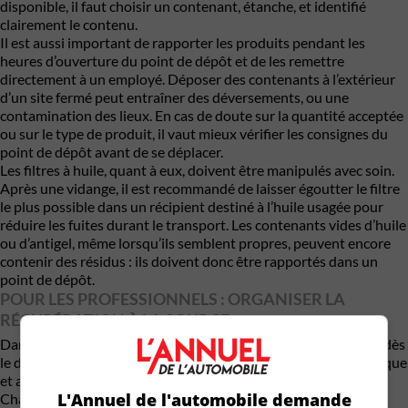
disponible, il faut choisir un contenant, étanche, et identifié
clairement le contenu.
Il est aussi important de rapporter les produits pendant les
heures d’ouverture du point de dépôt et de les remettre
directement à un employé. Déposer des contenants à l’extérieur
d’un site fermé peut entraîner des déversements, ou une
contamination des lieux. En cas de doute sur la quantité acceptée
ou sur le type de produit, il vaut mieux vérifier les consignes du
point de dépôt avant de se déplacer.
Les filtres à huile, quant à eux, doivent être manipulés avec soin.
Après une vidange, il est recommandé de laisser égoutter le filtre
le plus possible dans un récipient destiné à l’huile usagée pour
réduire les fuites durant le transport. Les contenants vides d’huile
ou d’antigel, même lorsqu’ils semblent propres, peuvent encore
contenir des résidus : ils doivent donc être rapportés dans un
point de dépôt.
POUR LES PROFESSIONNELS : ORGANISER LA
RÉCUPÉRATION À LA SOURCE
Dans un atelier mécanique,les matières doivent être séparées dès
le départ : huiles usagées, antigels, filtres, contenants de plastique
et aérosols ne devraient pas être regroupés sans distinction.
L'Annuel de l'automobile demande
Chaque catégorie a son propre parcours de récupération et de