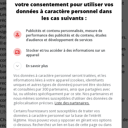
valorisation. Plus le tri est clair à la source, plus le traitement est
votre consentement pour utiliser vos
efficace par la suite.
données à caractère personnel dans
Les professionnels n’ont qu’à demander des contenants de
les cas suivants :
récupération aux récupérateurs enregistrer de la SOGHU et les
placés près des zones où les produits sont utilisés. Une
Publicités et contenu personnalisés, mesure de
signalisation simple, des consignes affichées et une courte
performance des publicités et du contenu, études
formation du personnel peuvent prévenir la majorité des erreurs.
d’audience et développement de services
Il est également recommandé de désigner une personne
responsable du suivi : elle pourra vérifier les niveaux, planifier les
Stocker et/ou accéder à des informations sur un
collectes, communiquer avec le récupérateur et s’assurer que les
appareil
contenants demeurent fermés, propres et sécuritaires.
Une bonne pratique souvent sous-estimée consiste à utiliser un
En savoir plus
baril distinct pour l’antigel. Lorsque l’antigel est mélangé à l’huile
Vos données à caractère personnel seront traitées, et les
usagée, sa récupération devient moins efficace et sa valeur de
informations liées à votre appareil (cookies, identifiants
recyclage peut être perdue. En le séparant adéquatement, on
uniques et autres types de données) pourront être stockées
favorise sa transformation en antigel réutilisable. Pour les
et consultées par 300 partenaires, ainsi que partagées avec
lui, ou utilisées spécifiquement par ce site. Nos partenaires et
entreprises qui génèrent de plus grandes quantités,
nous-mêmes sommes susceptibles d'utiliser des données de
communiquer avec un récupérateur enregistré permet d’obtenir
géolocalisation précises.
Liste des partenaires.
les équipements et les conseils adaptés à leur réalité.
Certains fournisseurs sont susceptibles de traiter vos
UN GESTE RESPONSABLE, UNE CHAÎNE EFFICACE
données à caractère personnel sur la base de l'intérêt
Chaque produit rapporté correctement contribue à une chaîne de
légitime. Vous pouvez vous y opposer en gérant vos options
ci-dessous. Recherchez un lien en bas de cette page ou dans
récupération plus performante. L’huile usagée peut être