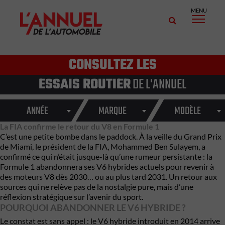
MENU
CONSULTEZ LES
ESSAIS ROUTIER
DE L'ANNUEL
ANNÉE
MARQUE
MODÈLE
La FIA confirme le retour du V8 en Formule 1
C’est une petite bombe dans le paddock. À la veille du Grand Prix
de Miami, le président de la
FIA
,
Mohammed Ben Sulayem
, a
confirmé ce qui n’était jusque-là qu’une rumeur persistante : la
Formule 1
abandonnera ses V6 hybrides actuels pour revenir à
des moteurs V8 dès 2030… ou au plus tard 2031. Un retour aux
sources qui ne relève pas de la nostalgie pure, mais d’une
réflexion stratégique sur l’avenir du sport.
POURQUOI ABANDONNER LE V6 HYBRIDE ?
Le constat est sans appel : le V6 hybride introduit en 2014 arrive