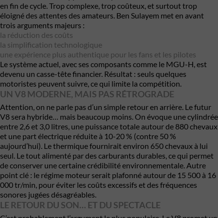
en fin de cycle. Trop complexe, trop coûteux, et surtout trop
éloigné des attentes des amateurs. Ben Sulayem met en avant
trois arguments majeurs :
la réduction des coûts
la simplification technologique
une expérience plus authentique pour les fans et les pilotes
Le système actuel, avec ses composants comme le MGU-H, est
devenu un casse-tête financier. Résultat : seuls quelques
motoristes peuvent suivre, ce qui limite la compétition.
UN V8 MODERNE, MAIS PAS RÉTROGRADE
Attention, on ne parle pas d’un simple retour en arrière. Le futur
V8 sera hybride… mais beaucoup moins. On évoque une cylindrée
entre 2,6 et 3,0 litres, une puissance totale autour de 880 chevaux
et une part électrique réduite à 10-20 % (contre 50 %
aujourd’hui). Le thermique fournirait environ 650 chevaux à lui
seul. Le tout alimenté par des carburants durables, ce qui permet
de conserver une certaine crédibilité environnementale. Autre
point clé : le régime moteur serait plafonné autour de 15 500 à 16
000 tr/min, pour éviter les coûts excessifs et des fréquences
sonores jugées désagréables.
LE RETOUR DU SON… ET DU SPECTACLE
C’est probablement l’argument le plus populaire. Le V8 promet un