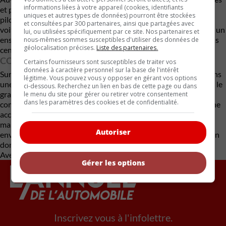
informations liées à votre appareil (cookies, identifiants
et plus compactes. Une évolution qui fait écho aux critiques de
uniques et autres types de données) pourront être stockées
pilotes comme Max Verstappen ou Lance Stroll, qui jugent les
et consultées par 300 partenaires, ainsi que partagées avec
voitures actuelles trop lourdes et peu engageantes. Le retour à un
lui, ou utilisées spécifiquement par ce site. Nos partenaires et
ensemble plus simple pourrait redonner aux pilotes un rôle plus
nous-mêmes sommes susceptibles d'utiliser des données de
géolocalisation précises.
Liste des partenaires.
central.
CONCLUSION
Certains fournisseurs sont susceptibles de traiter vos
données à caractère personnel sur la base de l'intérêt
Sur le fond, la décision est cohérente. La F1 s’était enfermée dans
légitime. Vous pouvez vous y opposer en gérant vos options
une impasse technologique coûteuse et difficile à justifier pour le
ci-dessous. Recherchez un lien en bas de cette page ou dans
grand public. Le V8 hybride simplifié coche plusieurs cases
le menu du site pour gérer ou retirer votre consentement
dans les paramètres des cookies et de confidentialité.
comme la réduction des coûts, l’amélioration du spectacle et une
accessibilité accrue pour les constructeurs. Mais le défi sera de
maintenir un équilibre crédible avec les objectifs
Autoriser
environnementaux, surtout dans un contexte où l’électrification
domine l’industrie automobile.
Avec des renseignements de The Drive
Gérer les options
Inscrivez vous à l'infolettre.