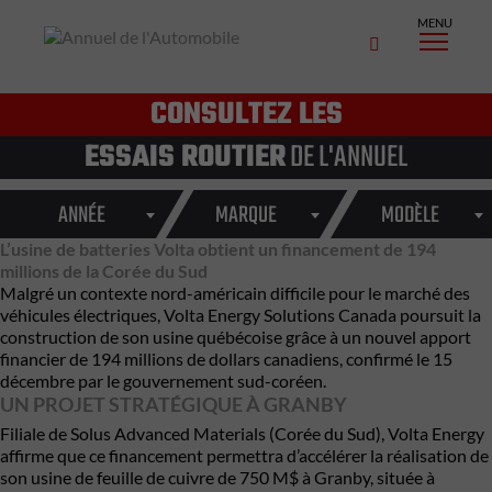
MENU
CONSULTEZ LES
ESSAIS ROUTIER
DE L'ANNUEL
ANNÉE
MARQUE
MODÈLE
L’usine de batteries Volta obtient un financement de 194
millions de la Corée du Sud
Malgré un contexte nord-américain difficile pour le marché des
véhicules électriques, Volta Energy Solutions Canada poursuit la
construction de son usine québécoise grâce à un nouvel apport
financier de 194 millions de dollars canadiens, confirmé le 15
décembre par le gouvernement sud-coréen.
UN PROJET STRATÉGIQUE À GRANBY
Filiale de Solus Advanced Materials (Corée du Sud), Volta Energy
affirme que ce financement permettra d’accélérer la réalisation de
son usine de feuille de cuivre de 750 M$ à Granby, située à