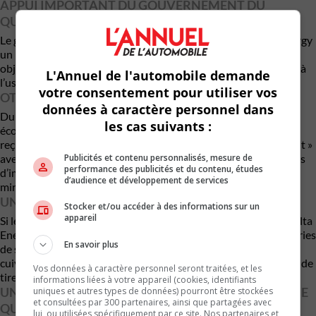
APPUI IMPORTANT DU GOUVERNEMENT DU
QUÉBEC
Le gouvernement du Québec a également accordé à Volta Energy
un prêt de 150 M$, partiellement pardonnable si certains
objectifs sont atteints, notamment le maintien de 260 emplois à
L'Annuel de l'automobile demande
l’usine de Granby.
votre consentement pour utiliser vos
OTTAWA POURRAIT AUSSI CONTRIBUER
données à caractère personnel dans
Du côté fédéral, Innovation, Sciences et Développement
les cas suivants :
économique Canada confirme que Volta Energy n’a pas encore
reçu de fonds, mais que le gouvernement travaille « étroitement »
Publicités et contenu personnalisés, mesure de
avec l’entreprise. Le projet pourrait être admissible à des crédits
performance des publicités et du contenu, études
d’impôt pour la fabrication propre, liés au traitement des
d’audience et développement de services
minéraux critiques.
UN PARI SUR LE STOCKAGE D’ÉNERGIE
Stocker et/ou accéder à des informations sur un
appareil
Si le marché des VÉ a ralenti en 2025 en Amérique du Nord, Volta
Energy observe une forte hausse de la demande pour les batteries
En savoir plus
de stockage d’énergie, qui utilisent elles aussi de la feuille de
cuivre. Un créneau qui pourrait permettre à l’usine québécoise de
Vos données à caractère personnel seront traitées, et les
tirer son épingle du jeu à court terme.
informations liées à votre appareil (cookies, identifiants
UN SIGNAL RASSURANT POUR LA FILIÈRE BATTERIE
uniques et autres types de données) pourront être stockées
et consultées par 300 partenaires, ainsi que partagées avec
QUÉBÉCOISE
lui, ou utilisées spécifiquement par ce site. Nos partenaires et