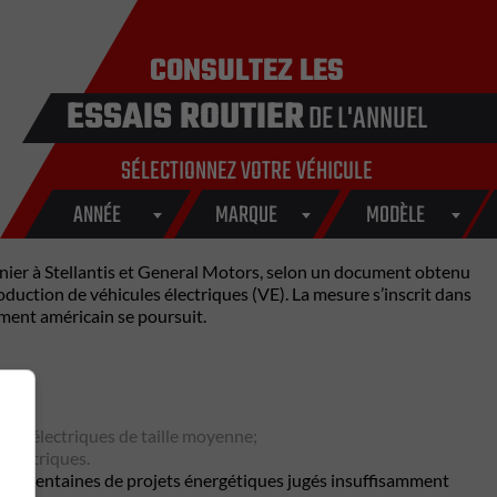
CONSULTEZ LES
ESSAIS ROUTIER
DE L'ANNUEL
SÉLECTIONNEZ VOTRE VÉHICULE
ANNÉE
MARQUE
MODÈLE
rnier à Stellantis et General Motors, selon un document obtenu
oduction de véhicules électriques (VE). La mesure s’inscrit dans
ement américain se poursuit.
es;
ions électriques de taille moyenne;
électriques.
eurs centaines de projets énergétiques jugés insuffisamment