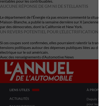
rentables pour les contribuables.
AUCUNE RÉPONSE DE GM NI DE STELLANTIS
Le département de l’Énergie n’a pas encore commenté la situation
Maison-Blanche, a publié la semaine dernière sur X (anciennement 
par des démocrates, dont la Californie et New York.
UN REVERS POTENTIEL POUR L’ÉLECTRIFICATION DE
Si ces coupes sont confirmées, elles pourraient ralentir la transi
tensions politiques autour des dépenses publiques liées au climat. 
électrique sur le sol américain.
Avec des renseignements d’Automotive News
LIENS UTILES
À PROPOS 
ACTUALITÉS
Depuis 20 ans
pour les amat