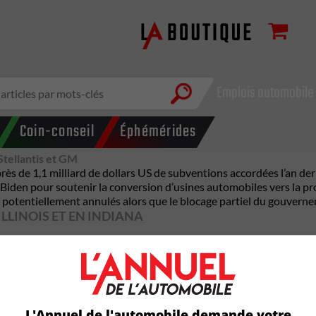
Emplois automobile
Coin-conseil
Éphémérides
Stellantis et GM
ès de 1,1 milliard de dollars US de subventions accordées l’an de
n Biden pour soutenir la conversion d’usines automobiles vers la pr
x potentiellement annulés alors que le blocage partiel du gouvern
LLINOIS ET EN INDIANA
Grand River (Michigan) afin d’y assembler des véhicules électriqu
lvidere (Illinois), fermée depuis 2023, en site de production de cam
omo (Indiana) en vue de fabriquer des composants pour véhicules 
cé vouloir annuler 7,56 milliards $ US de financement pour plusi
L'Annuel de l'automobile demande votre