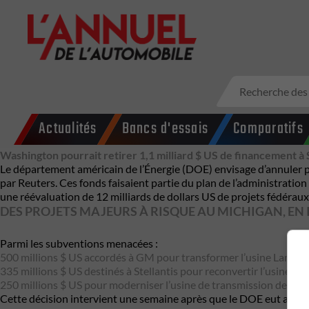
Actualités
Bancs d'essais
Comparatifs
Washington pourrait retirer 1,1 milliard $ US de financement à 
Le département américain de l’Énergie (DOE) envisage d’annuler pr
par Reuters. Ces fonds faisaient partie du plan de l’administratio
une réévaluation de 12 milliards de dollars US de projets fédérau
DES PROJETS MAJEURS À RISQUE AU MICHIGAN, EN I
Parmi les subventions menacées :
500 millions $ US accordés à GM pour transformer l’usine Lansing 
335 millions $ US destinés à Stellantis pour reconvertir l’usine Be
250 millions $ US pour moderniser l’usine de transmission de Kok
Cette décision intervient une semaine après que le DOE eut annon