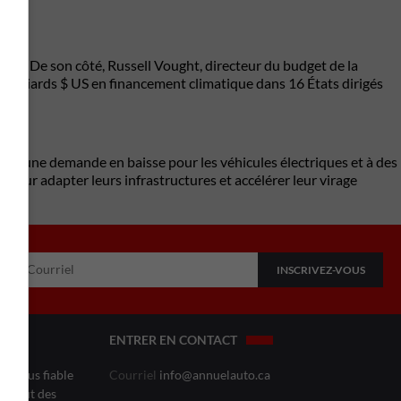
on. De son côté, Russell Vought, directeur du budget de la
 milliards $ US en financement climatique dans 16 États dirigés
tée à une demande en baisse pour les véhicules électriques et à des
 pour adapter leurs infrastructures et accélérer leur virage
ENTRER EN CONTACT
le plus fiable
Courriel
info@annuelauto.ca
l’affût des