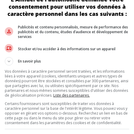
consentement pour utiliser vos données à
caractère personnel dans les cas suivants :
, et GM comme Stellantis n’ont pas répondu aux demandes de réacti
Publicités et contenu personnalisés, mesure de performance des
Twitter) que l’administration Biden prévoyait d’éliminer près de 8
publicités et du contenu, études d’audience et développement de
services
 L’INDUSTRIE AMÉRICAINE
Stocker et/ou accéder à des informations sur un appareil
tion énergétique de l’industrie automobile américaine, déjà confron
Pour Stellantis et GM, ces fonds représentaient une clé essentielle
En savoir plus
Vos données à caractère personnel seront traitées, et les informations
liées à votre appareil (cookies, identifiants uniques et autres types de
données) pourront être stockées et consultées par 300 partenaires, ainsi
que partagées avec lui, ou utilisées spécifiquement par ce site. Nos
Inscrivez vous à l'infolettre.
partenaires et nous-mêmes sommes susceptibles d'utiliser des données
de géolocalisation précises.
Liste des partenaires.
Certains fournisseurs sont susceptibles de traiter vos données à
caractère personnel sur la base de l'intérêt légitime. Vous pouvez vous y
opposer en gérant vos options ci-dessous. Recherchez un lien en bas de
DE NOUS
cette page ou dans le menu du site pour gérer ou retirer votre
consentement dans les paramètres des cookies et de confidentialité.
, l’Annuel de l’automobile demeure l’outil de référence le plus complet et 
eurs et les consommateurs à la recherche d’un véhicule ou simplement à 