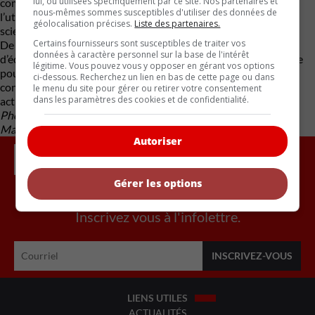
lui, ou utilisées spécifiquement par ce site. Nos partenaires et
communication et de navigation de pointe. Les équipages
nous-mêmes sommes susceptibles d'utiliser des données de
l’utiliseront pour explorer les lieux, transporter du matériel
géolocalisation précises.
Liste des partenaires.
scientifique et collecter des échantillons de la surface lunaire.
Certains fournisseurs sont susceptibles de traiter vos
De plus, entre les missions Artemis, lorsqu’il n’y aura pas
données à caractère personnel sur la base de l'intérêt
d’équipage sur la Lune, le LTV pourra être commandé à distance
légitime. Vous pouvez vous y opposer en gérant vos options
pour divers besoins de la NASA. Durant ces périodes, son
ci-dessous. Recherchez un lien en bas de cette page ou dans
constructeur aura la possibilité de s’en servir pour ses propres
le menu du site pour gérer ou retirer votre consentement
dans les paramètres des cookies et de confidentialité.
activités commerciales.
Photos : NASA, Lunar Outpost, Venturi Astrolab et Intuitive
Machines
Autoriser
Gérer les options
Inscrivez vous à l'infolettre.
LIENS UTILES
ACTUALITÉS