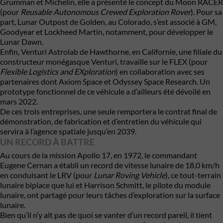
Grumman et
Michelin
, elle a présenté le concept du Moon RACER
(pour
Reusable Autonomous Crewed Exploration Rover
). Pour sa
part, Lunar Outpost de Golden, au Colorado, s’est associé à GM,
Goodyear et Lockheed Martin, notamment, pour développer le
Lunar Dawn.
Enfin,
Venturi Astrolab
de Hawthorne, en Californie, une filiale du
constructeur monégasque Venturi, travaille sur le FLEX (pour
Flexible Logistics and EXploration
) en collaboration avec ses
partenaires dont Axiom Space et Odyssey Space Research. Un
prototype fonctionnel de ce véhicule a d’ailleurs été dévoilé en
mars 2022.
De ces trois entreprises, une seule remportera le contrat final de
démonstration, de fabrication et d’entretien du véhicule qui
servira à l’agence spatiale jusqu’en 2039.
UN RECORD À BATTRE
Au cours de la mission Apollo 17, en 1972, le commandant
Eugene Cernan a établi un record de vitesse lunaire de 18,0 km/h
en conduisant le LRV (pour
Lunar Roving Vehicle
), ce tout-terrain
lunaire biplace que lui et Harrison Schmitt, le pilote du module
lunaire, ont partagé pour leurs tâches d’exploration sur la surface
lunaire.
Bien qu’il n’y ait pas de quoi se vanter d’un record pareil, il tient