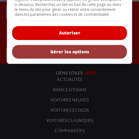
ci-dessous. Recherchez un lien en bas de cette page ou dans
le menu du site pour gérer ou retirer votre consentement
dans les paramètres des cookies et de confidentialité.
Autoriser
Inscrivez vous à l'infolettre.
Gérer les options
LIENS UTILES
ACTUALITÉS
BANCS D'ESSAIS
VOITURES NEUVES
VOITURES ÉCOLOS
VOITURES CLASSIQUES
COMPARATIFS