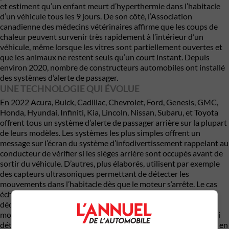
et estiment qu’un enfant meurt d’hyperthermie dans l’habitacle
d’un véhicule tous les 9 jours. De son côté, l’Association
canadienne des médecins vétérinaires affirme que les coups de
chaleur peuvent survenir très rapidement à l’intérieur d’un
véhicule, même lorsque les vitres sont partiellement ouvertes et
que les animaux ne restent seuls qu’un court instant. Depuis
environ 2020, nombre de constructeurs automobiles ont installé
des systèmes d’alerte de passager.
UNE TECHNOLOGIE QUI ÉVOLUE
En 2022 Acura, Buick, Cadillac, Chevrolet, Ford, Genesis, GMC,
Honda, Hyundai, Infiniti, Kia, Lincoln, Nissan, Subaru, et Toyota
offrent tous un système d’alerte de passager arrière sur la plupart
de leurs modèles. Les systèmes les plus simples offrent un
message sur l’écran du système d’infodivertissement rappelant au
conducteur de vérifier si les sièges arrière sont occupés avant de
sortir du véhicule. D’autres, plus élaborés, utilisent par exemple
des capteurs ultrasoniques permettant de détecter les
mouvements dans l’habitacle dès que le moteur s’arrête. Le cas
échéant, l’avertisseur sonore ou le klaxon du véhicule peut se
déclencher et les phares peuvent se mettre à clignoter. Les
modèles plus récents utilisent implique l’ordinateur de bord qui
détecte d’abord l’ouverture d’une portière arrière avant la mise en