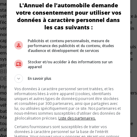
marche du moteur. Une fois le trajet effectué et le véhicule
L'Annuel de l'automobile demande
stationné, si aucune portière ne s’est rouverte à l’arrière, le
votre consentement pour utiliser vos
véhicule émet une alerte sonore puis affiche un message d’alerte à
données à caractère personnel dans
l’écran ou sur le tableau de bord pour signifier au conducteur de
les cas suivants :
vérifier la présence éventuelle de passagers à l’arrière. Un certain
nombre de véhicules comme Hyundai et Kia proposent des
capteurs ultrasoniques, le système détecte les mouvements à
Publicités et contenu personnalisés, mesure de
performance des publicités et du contenu, études
bord du véhicule jusqu’à 24 heures après son stationnement, puis
d’audience et développement de services
envoie des alertes sur le téléphone cellulaire du propriétaire. Ce
système, encore peu répandu pour les années-modèles 2022, se
Stocker et/ou accéder à des informations sur un
généralisera probablement dans les années à venir.
appareil
BIENTÔT ON POURRA DÉTECTER LES BATTEMENTS
DE COEUR ET MÊME LE FLUX SANGUIN
En savoir plus
Hyundai a développé un capteur radar pouvant « mesurer les
Vos données à caractère personnel seront traitées, et les
mouvements de poitrine et le flux sanguin des passagers à travers
informations liées à votre appareil (cookies, identifiants
leurs vêtements ». Ce système n’est pas encore offert dans ses
uniques et autres types de données) pourront être stockées
et consultées par 300 partenaires, ainsi que partagées avec
véhicules. On développer aussi un système qui va détecter les
lui, ou utilisées spécifiquement par ce site. Nos partenaires et
battements de cœur et le CO2. L’Alliance of Automobile
nous-mêmes sommes susceptibles d'utiliser des données de
Manufacturers et l’Association of Global Automakers, se sont
géolocalisation précises.
Liste des partenaires.
toutes deux engagées à équiper tous leurs véhicules du système
Certains fournisseurs sont susceptibles de traiter vos
d’alerte de passager arrière d’ici 2025.
données à caractère personnel sur la base de l'intérêt
Avec des renseignements de Kelley Blue Book
légitime. Vous pouvez vous y opposer en gérant vos options