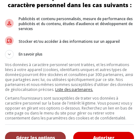
les vitesses de la transmission plus longtemps pour une puissance a
caractère personnel dans les cas suivants :
des de gestion du terrain, le Bronco Sport ajoute des technologies t
duite à une pédale sur sentier, combinée au système de contrôle de
Publicités et contenu personnalisés, mesure de performance des
publicités et du contenu, études d’audience et développement de
services
Stocker et/ou accéder à des informations sur un appareil
 seront disponibles chez les concessionnaires en novembre. Le Br
vente.
En savoir plus
Vos données à caractère personnel seront traitées, et les informations
liées à votre appareil (cookies, identifiants uniques et autres types de
Inscrivez vous à l'infolettre.
données) pourront être stockées et consultées par 300 partenaires, ainsi
que partagées avec lui, ou utilisées spécifiquement par ce site. Nos
partenaires et nous-mêmes sommes susceptibles d'utiliser des données
de géolocalisation précises.
Liste des partenaires.
Certains fournisseurs sont susceptibles de traiter vos données à
DE NOUS
caractère personnel sur la base de l'intérêt légitime. Vous pouvez vous y
opposer en gérant vos options ci-dessous. Recherchez un lien en bas de
, l’Annuel de l’automobile demeure l’outil de référence le plus complet et 
cette page ou dans le menu du site pour gérer ou retirer votre
eurs et les consommateurs à la recherche d’un véhicule ou simplement à 
consentement dans les paramètres des cookies et de confidentialité.
uveautés.
Gérer les options
Autoriser