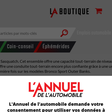
Emplois automobile
Coin-conseil
Éphémérides
Sasquatch. Cet ensemble offre une capacité tout-terrain de nivea
 offre une conduite tout-terrain encore plus confiante grâce à une
remière fois sur les modèles Bronco Sport Outer Banks.
terrain de 29 pouces, les plus grands de leur catégorie. Ces pneu
verte et des flancs renforcés pour fournir une traction sur une v
L'Annuel de l'automobile demande votre
consentement pour utiliser vos données à
atch sont particulièrement performants grâce à un nouveau mode d