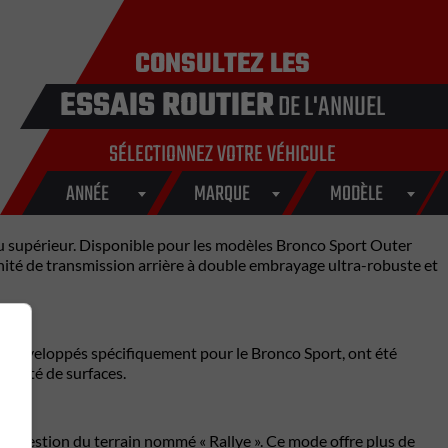
CONSULTEZ LES
ESSAIS ROUTIER
DE L'ANNUEL
SÉLECTIONNEZ VOTRE VÉHICULE
ANNÉE
MARQUE
MODÈLE
u supérieur. Disponible pour les modèles Bronco Sport Outer
 unité de transmission arrière à double embrayage ultra-robuste et
s, développés spécifiquement pour le Bronco Sport, ont été
ariété de surfaces.
e gestion du terrain nommé « Rallye ». Ce mode offre plus de