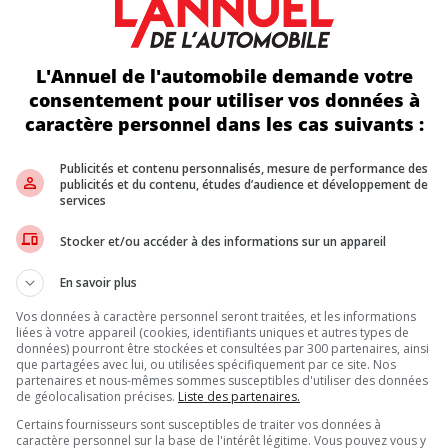
nt du prétensionneur des ceintures de sécurité du conducteur et d
de se rétracter ou de s’étendre normalement. Une ceinture bloqué
enue pourrait alors ne pas offrir le niveau de protection prévu par 
L'Annuel de l'automobile demande votre
consentement pour utiliser vos données à
er, les autorités américaines considèrent que la situation représe
caractère personnel dans les cas suivants :
lors d’une collision. Tout problème affectant leur fonctionnement p
Publicités et contenu personnalisés, mesure de performance des
publicités et du contenu, études d’audience et développement de
services
 d’inspecter les enrouleurs de ceinture de sécurité des sièges av
Stocker et/ou accéder à des informations sur un appareil
propriétaires concernés recevront un avis officiel leur indiquant l
En savoir plus
curité lancées par
Ford Motor Company
au cours des dernières an
Vos données à caractère personnel seront traitées, et les informations
liées à votre appareil (cookies, identifiants uniques et autres types de
cteurs les plus actifs en matière de corrections préventives. Les 
données) pourront être stockées et consultées par 300 partenaires, ainsi
 généralement d’intervenir rapidement lorsqu’un risque potentiel 
que partagées avec lui, ou utilisées spécifiquement par ce site. Nos
s.
partenaires et nous-mêmes sommes susceptibles d'utiliser des données
de géolocalisation précises.
Liste des partenaires.
Certains fournisseurs sont susceptibles de traiter vos données à
caractère personnel sur la base de l'intérêt légitime. Vous pouvez vous y