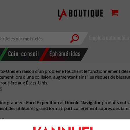
Emplois automobile
Coin-conseil
Éphémérides
ts-Unis en raison d’un problème touchant le fonctionnement des ce
ment lors d’une collision, augmentant ainsi les risques de blessure
 routière aux États-Unis.
S
eine grandeur
Ford Expedition
et
Lincoln Navigator
produits entre
ent des utilitaires grand format, particulièrement auprès des fami
RE