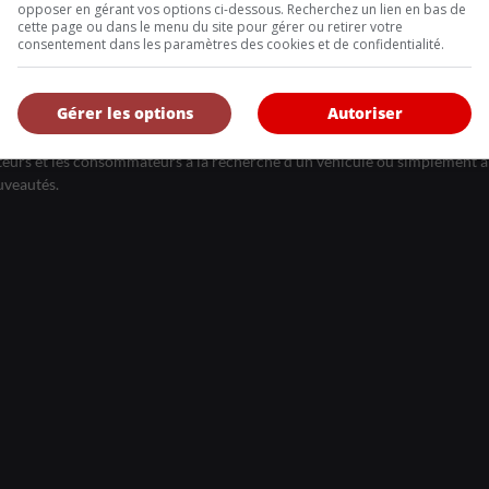
Inscrivez vous à l'infolettre.
opposer en gérant vos options ci-dessous. Recherchez un lien en bas de
cette page ou dans le menu du site pour gérer ou retirer votre
consentement dans les paramètres des cookies et de confidentialité.
DE NOUS
Gérer les options
Autoriser
, l’Annuel de l’automobile demeure l’outil de référence le plus complet et 
eurs et les consommateurs à la recherche d’un véhicule ou simplement à 
uveautés.