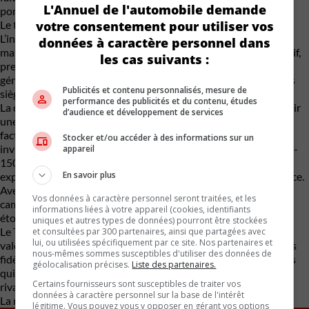
L'Annuel de l'automobile demande
pompe sera déçu par ce bilan énergétique modeste, voire nul.
votre consentement pour utiliser vos
Le tableau de bord est dominé par un écran tactile géant.
L’interface est claire et réagit au quart de tour. La qualité des
données à caractère personnel dans
matériaux est au rendez-vous, mais le design global reste massif,
les cas suivants :
presque caricatural. L’espace pour les passagers à l’arrière est
généreux, surtout dans la version CrewMax. Mais là encore, les
Publicités et contenu personnalisés, mesure de
sièges sont fermes, trop fermes.
performance des publicités et du contenu, études
La question du prix de vente est aussi importante. Pour acquérir
d’audience et développement de services
une version Limited ou Platinum dotée du moteur hybride, la
facture dépasse allègrement les 80 000 $. La logique financière
Stocker et/ou accéder à des informations sur un
invite à regarder ailleurs. Et même du côté électrique : le Ford F-
appareil
150 Lightning ou le Chevrolet Silverado EV proposent une
En savoir plus
expérience de conduite plus zen et éliminent la facture d’essence.
Avec les aides de l’État et les frais d’entretien réduits, la
Vos données à caractère personnel seront traitées, et les
camionnette tout électrique devient une alternative
informations liées à votre appareil (cookies, identifiants
étonnamment rationnelle.
uniques et autres types de données) pourront être stockées
Le Tundra hybride 2026 a des qualités de robustesse et une
et consultées par 300 partenaires, ainsi que partagées avec
lui, ou utilisées spécifiquement par ce site. Nos partenaires et
valeur de revente prévisible. Sa fiabilité à long terme rassure les
nous-mêmes sommes susceptibles d'utiliser des données de
fidèles de la marque. Mais ce colosse hybride est un compromis
géolocalisation précises.
Liste des partenaires.
qui semble déjà daté face à l’offre électrique, et même face aux
Certains fournisseurs sont susceptibles de traiter vos
rivaux à essence plus conventionnels.
données à caractère personnel sur la base de l'intérêt
La révolution verte devra attendre pour le Tundra.
légitime. Vous pouvez vous y opposer en gérant vos options