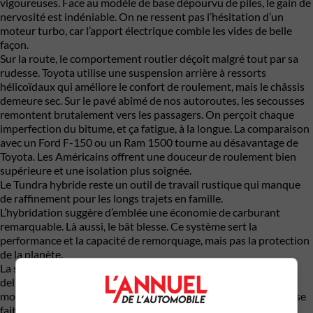
vigoureuses. Face au modèle de base dépourvu de piles, le gain de
nervosité est indéniable. On ne ressent pas l’hésitation d’un
moteur turbo, car l’apport électrique comble les vides de belle
façon.
Sur la route, le comportement routier déçoit malgré tout par sa
rudesse. Toyota utilise une suspension arrière à ressorts
hélicoïdaux qui améliore le confort de roulement, mais le châssis
demeure sec. Sur le pavé abîmé de nos autoroutes, les secousses
remontent brutalement vers les passagers. On perçoit chaque
imperfection du bitume, et ça fatigue, à la longue. La comparaison
avec un Ford F-150 ou un Ram 1500 tourne au désavantage de
Toyota. Les Américains offrent une douceur de roulement bien
supérieure et une isolation plus soignée.
Le Tundra hybride reste un outil de travail rustique qui manque
de raffinement pour les longs trajets en famille.
L’hybridation suggère d’emblée une économie de carburant
remarquable. Là aussi, le bât blesse. Ce système sert la
performance et la capacité de remorquage, mais pas la protection
de la planète.
La soif du V6 reste élevée. Sa consommation réelle s’établit au-
delà des de 14 ou 15 litres aux 100 km, à vide. Le gain face au
moteur classique est minime, voire invisible si votre pied droit se
fait lourd. Le conducteur qui espère sauver des sommes à la