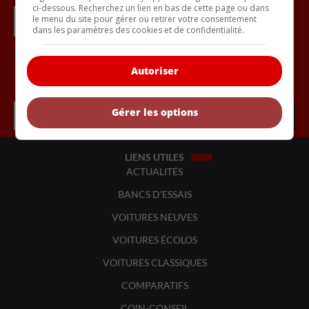
ci-dessous. Recherchez un lien en bas de cette page ou dans
le menu du site pour gérer ou retirer votre consentement
dans les paramètres des cookies et de confidentialité.
Autoriser
Inscrivez vous à l'infolettre.
Gérer les options
LIENS UTILES
ACTUALITÉS
BANCS D'ESSAIS
VOITURES NEUVES
VOITURES ÉCOLOS
VOITURES CLASSIQUES
COMPARATIFS
COIN-CONSEIL