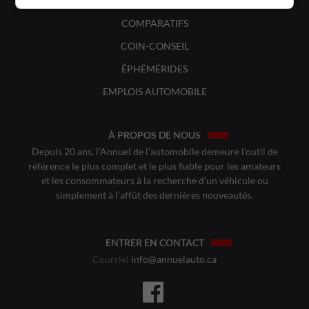
VOITURES CLASSIQUES
COMPARATIFS
COIN-CONSEIL
ÉPHÉMÉRIDES
EMPLOIS AUTOMOBILE
À PROPOS DE NOUS
Depuis 20 ans, l’Annuel de l’automobile demeure l’outil de
référence le plus complet et le plus fiable pour les amateurs
et les consommateurs à la recherche d’un véhicule ou
simplement à l’affût des dernières nouveautés.
ENTRER EN CONTACT
Courriel
info@annuelauto.ca