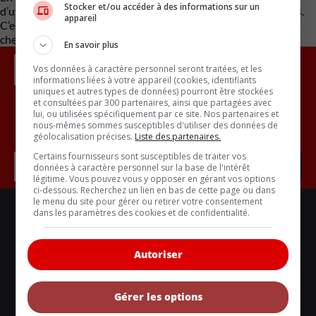
Stocker et/ou accéder à des informations sur un
d’utilisation d’un véhicule par rapport aux modèles thermiques.
appareil
C’est aussi une victoire pour la transition écologique. Mais pas
chez nous.
En savoir plus
Vos données à caractère personnel seront traitées, et les
informations liées à votre appareil (cookies, identifiants
uniques et autres types de données) pourront être stockées
et consultées par 300 partenaires, ainsi que partagées avec
lui, ou utilisées spécifiquement par ce site. Nos partenaires et
Inscrivez vous à l'infolettre.
nous-mêmes sommes susceptibles d'utiliser des données de
géolocalisation précises.
Liste des partenaires.
Certains fournisseurs sont susceptibles de traiter vos
données à caractère personnel sur la base de l'intérêt
légitime. Vous pouvez vous y opposer en gérant vos options
ci-dessous. Recherchez un lien en bas de cette page ou dans
le menu du site pour gérer ou retirer votre consentement
LIENS UTILES
dans les paramètres des cookies et de confidentialité.
ACTUALITÉS
BANCS D'ESSAIS
Autoriser
VOITURES NEUVES
VOITURES ÉCOLOS
Gérer les options