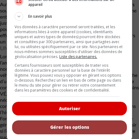
Autre élément susceptible de compliquer la situation : plusieurs
appareil
sources indiquent que le Ford Escape reviendrait sous une forme
En savoir plus
entièrement électrique d’ici la fin de la décennie. Reposant
justement sur la plateforme Universal EV, cet éventuel Escape
Vos données à caractère personnel seront traitées, et les
pourrait offrir une technologie plus moderne, une meilleure
informations liées à votre appareil (cookies, identifiants
efficience et des coûts de production réduits. Il deviendrait alors
uniques et autres types de données) pourront être stockées
un rival interne particulièrement menaçant pour le Mach-E.
et consultées par 300 partenaires, ainsi que partagées avec
lui, ou utilisées spécifiquement par ce site. Nos partenaires et
UNE FIN DISCRÈTE POUR UN PIONNIER?
nous-mêmes sommes susceptibles d'utiliser des données de
Lors de son lancement en 2020, le Mustang Mach-E incarnait
géolocalisation précises.
Liste des partenaires.
l’ambition électrique de Ford. Son utilisation controversée du
Certains fournisseurs sont susceptibles de traiter vos
nom Mustang avait provoqué des débats passionnés, mais le
données à caractère personnel sur la base de l'intérêt
véhicule a néanmoins réussi à séduire une clientèle à la recherche
légitime. Vous pouvez vous y opposer en gérant vos options
ci-dessous. Recherchez un lien en bas de cette page ou dans
d’un utilitaire électrique performant et distinctif. Aujourd’hui, le
le menu du site pour gérer ou retirer votre consentement
contexte a changé. Le ralentissement de la demande pour certains
dans les paramètres des cookies et de confidentialité.
VÉ, la pression croissante des constructeurs chinois et la
nécessité d’atteindre une rentabilité poussent Ford à revoir
complètement sa stratégie. Le Mach-E pourrait ainsi entrer dans
Autoriser
l’histoire comme un modèle de transition : celui qui a permis à
Ford d’apprendre de ses erreurs avant de passer à une nouvelle
génération de véhicules électriques plus compétitifs. Reste à voir
Gérer les options
si l’ovale bleu offrira une seconde chance à son premier véritable
succès électrique moderne ou s’il choisira de tourner