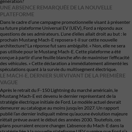
génération?
UNE ABSENCE REMARQUÉE DE LA NOUVELLE
PLATEFORME
Dans le cadre d’une campagne promotionnelle visant à présenter
sa future plateforme Universal EV (UEV), Ford a répondu aux
questions de ses admirateurs. L’une d’elles allait droit au but : le
prochain Mustang Mach-E reposera-t-il sur cette nouvelle
architecture? La réponse fut sans ambiguïté. « Non, elle ne sera
pas utilisée pour le Mustang Mach-E. Cette plateforme a été
conçue à partir d’une feuille blanche afin de maximiser l’efficacité
des véhicules. » Cette déclaration a immédiatement alimenté les
spéculations quant à la survie du multisegment électrique.
LE MACH-E, DERNIER SURVIVANT DE LA PREMIÈRE
VAGUE
Après le retrait du F-150 Lightning du marché américain, le
Mustang Mach-E est devenu le dernier représentant de la
stratégie électrique initiale de Ford. Le modèle actuel devrait
demeurer au catalogue au moins jusqu’en 2027. Un rapport
publié l’an dernier indiquait même qu’aucune évolution majeure
n’était prévue avant le début des années 2030. Toutefois, ces
plans pourraient encore changer. L’absence du Mach-E dans la
stratégie liée à la nouvelle plateforme UEV suggère que Ford n’a