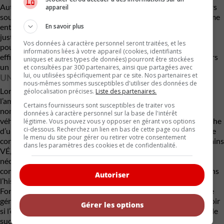
Autre élément susceptible de compliquer la situation : plusieurs
appareil
sources indiquent que le Ford Escape reviendrait sous une forme
En savoir plus
entièrement électrique d’ici la fin de la décennie. Reposant
justement sur la plateforme Universal EV, cet éventuel Escape
Vos données à caractère personnel seront traitées, et les
pourrait offrir une technologie plus moderne, une meilleure
informations liées à votre appareil (cookies, identifiants
efficience et des coûts de production réduits. Il deviendrait alors
uniques et autres types de données) pourront être stockées
un rival interne particulièrement menaçant pour le Mach-E.
et consultées par 300 partenaires, ainsi que partagées avec
lui, ou utilisées spécifiquement par ce site. Nos partenaires et
UNE FIN DISCRÈTE POUR UN PIONNIER?
nous-mêmes sommes susceptibles d'utiliser des données de
Lors de son lancement en 2020, le Mustang Mach-E incarnait
géolocalisation précises.
Liste des partenaires.
l’ambition électrique de Ford. Son utilisation controversée du
Certains fournisseurs sont susceptibles de traiter vos
nom Mustang avait provoqué des débats passionnés, mais le
données à caractère personnel sur la base de l'intérêt
véhicule a néanmoins réussi à séduire une clientèle à la recherche
légitime. Vous pouvez vous y opposer en gérant vos options
ci-dessous. Recherchez un lien en bas de cette page ou dans
d’un utilitaire électrique performant et distinctif. Aujourd’hui, le
le menu du site pour gérer ou retirer votre consentement
contexte a changé. Le ralentissement de la demande pour certains
dans les paramètres des cookies et de confidentialité.
VÉ, la pression croissante des constructeurs chinois et la
nécessité d’atteindre une rentabilité poussent Ford à revoir
complètement sa stratégie. Le Mach-E pourrait ainsi entrer dans
Autoriser
l’histoire comme un modèle de transition : celui qui a permis à
Ford d’apprendre de ses erreurs avant de passer à une nouvelle
génération de véhicules électriques plus compétitifs. Reste à voir
Gérer les options
si l’ovale bleu offrira une seconde chance à son premier véritable
succès électrique moderne ou s’il choisira de tourner