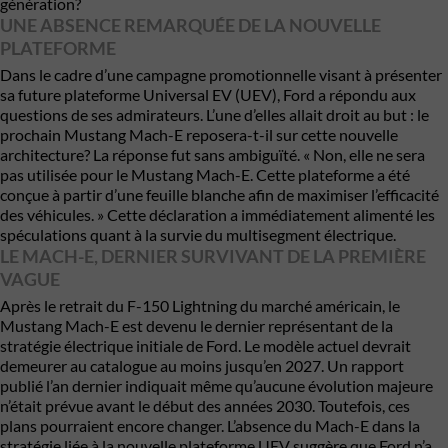
génération?
UNE ABSENCE REMARQUÉE DE LA NOUVELLE
PLATEFORME
Dans le cadre d’une campagne promotionnelle visant à présenter
sa future plateforme Universal EV (UEV), Ford a répondu aux
questions de ses admirateurs. L’une d’elles allait droit au but : le
prochain Mustang Mach-E reposera-t-il sur cette nouvelle
architecture? La réponse fut sans ambiguïté. « Non, elle ne sera
pas utilisée pour le Mustang Mach-E. Cette plateforme a été
conçue à partir d’une feuille blanche afin de maximiser l’efficacité
des véhicules. » Cette déclaration a immédiatement alimenté les
spéculations quant à la survie du multisegment électrique.
LE MACH-E, DERNIER SURVIVANT DE LA PREMIÈRE
VAGUE
Après le retrait du F-150 Lightning du marché américain, le
Mustang Mach-E est devenu le dernier représentant de la
stratégie électrique initiale de Ford. Le modèle actuel devrait
demeurer au catalogue au moins jusqu’en 2027. Un rapport
publié l’an dernier indiquait même qu’aucune évolution majeure
n’était prévue avant le début des années 2030. Toutefois, ces
plans pourraient encore changer. L’absence du Mach-E dans la
stratégie liée à la nouvelle plateforme UEV suggère que Ford n’a