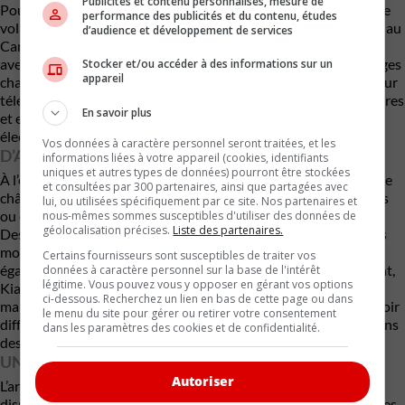
Publicités et contenu personnalisés, mesure de
Pour les utilisateurs qui passent de longues journées derrière le
performance des publicités et du contenu, études
volant, la version Plus ajoute plusieurs équipements appréciés au
d’audience et développement de services
Canada. On retrouve notamment un moniteur d’angles morts
avec affichage vidéo, une caméra à vision périphérique, des sièges
Stocker et/ou accéder à des informations sur un
appareil
chauffants, un volant chauffant ainsi qu’un chargeur sans fil pour
téléphone. Kia ajoute également des prises de courant intérieures
En savoir plus
et extérieures permettant d’alimenter de petits appareils
électriques directement à partir de la batterie du véhicule.
Vos données à caractère personnel seront traitées, et les
D’AUTRES VARIANTES POSSIBLES
informations liées à votre appareil (cookies, identifiants
uniques et autres types de données) pourront être stockées
À l’échelle mondiale, la PV5 est également offerte sous forme de
et consultées par 300 partenaires, ainsi que partagées avec
châssis-cabine, permettant l’installation de caissons spécialisés
lui, ou utilisées spécifiquement par ce site. Nos partenaires et
ou de plateformes de travail adaptées à différentes industries.
nous-mêmes sommes susceptibles d'utiliser des données de
géolocalisation précises.
Liste des partenaires.
Des versions destinées au transport de passagers ainsi que des
modèles adaptés aux personnes à mobilité réduite sont
Certains fournisseurs sont susceptibles de traiter vos
également commercialisés dans certains marchés. Pour l’instant,
données à caractère personnel sur la base de l'intérêt
légitime. Vous pouvez vous y opposer en gérant vos options
Kia Canada
n’a pas confirmé l’arrivée de ces variantes au pays,
ci-dessous. Recherchez un lien en bas de cette page ou dans
mais le constructeur indique que la fourgonnette pourra recevoir
le menu du site pour gérer ou retirer votre consentement
différentes solutions d’aménagement pour répondre aux besoins
dans les paramètres des cookies et de confidentialité.
des entreprises canadiennes.
UN MARCHÉ QUI RENAÎT
Autoriser
L’arrivée au PV5 marque le retour d’un segment pratiquement
disparu au Canada. Contrairement aux anciennes fourgonnettes