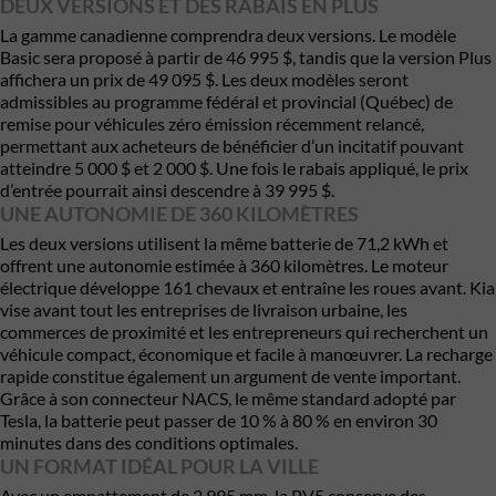
DEUX VERSIONS ET DES RABAIS EN PLUS
La gamme canadienne comprendra deux versions. Le modèle
Basic sera proposé à partir de 46 995 $, tandis que la version Plus
affichera un prix de 49 095 $. Les deux modèles seront
admissibles au programme fédéral et provincial (Québec) de
remise pour véhicules zéro émission récemment relancé,
permettant aux acheteurs de bénéficier d’un incitatif pouvant
atteindre 5 000 $ et 2 000 $. Une fois le rabais appliqué, le prix
d’entrée pourrait ainsi descendre à 39 995 $.
UNE AUTONOMIE DE 360 KILOMÈTRES
Les deux versions utilisent la même batterie de 71,2 kWh et
offrent une autonomie estimée à 360 kilomètres. Le moteur
électrique développe 161 chevaux et entraîne les roues avant. Kia
vise avant tout les entreprises de livraison urbaine, les
commerces de proximité et les entrepreneurs qui recherchent un
véhicule compact, économique et facile à manœuvrer. La recharge
rapide constitue également un argument de vente important.
Grâce à son connecteur NACS, le même standard adopté par
Tesla
, la batterie peut passer de 10 % à 80 % en environ 30
minutes dans des conditions optimales.
UN FORMAT IDÉAL POUR LA VILLE
Avec un empattement de 2 995 mm, la PV5 conserve des