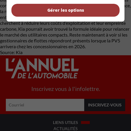
compactes qui misaient exclusivement sur des moteurs à essence,
Gérer les options
la nouvelle venue adopte dès le départ une architecture
entièrement électrique. Dans un contexte où les entreprises
cherchent à réduire leurs coûts d’exploitation et leur empreinte
carbone, Kia pourrait avoir trouvé la formule idéale pour relancer
le marché des utilitaires compacts. Reste maintenant à voir si les
gestionnaires de flottes répondront présents lorsque la PV5
arrivera chez les concessionnaires en 2026.
Source: Kia
Inscrivez vous à l'infolettre.
LIENS UTILES
ACTUALITÉS