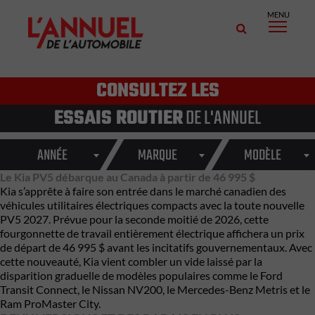
MENU
CONSULTEZ LES
ESSAIS ROUTIER
DE L'ANNUEL
ANNÉE
MARQUE
MODÈLE
Le Kia PV5 débarque au Canada à partir de 46 995 $
Kia s’apprête à faire son entrée dans le marché canadien des
véhicules utilitaires électriques compacts avec la toute nouvelle
PV5 2027. Prévue pour la seconde moitié de 2026, cette
fourgonnette de travail entièrement électrique affichera un prix
de départ de 46 995 $ avant les incitatifs gouvernementaux. Avec
cette nouveauté, Kia vient combler un vide laissé par la
disparition graduelle de modèles populaires comme le
Ford
Transit Connect
, le
Nissan NV200
, le
Mercedes-Benz Metris
et le
Ram ProMaster City
.