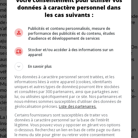
nouveaux visuels dépendant du mode de conduite. Basé sur le
données à caractère personnel dans
même outil de création 3D Unreal Engine utilisé dans les jeux
les cas suivants :
vidéo modernes, lorsque vous choisissez des paramètres de mode
de conduite personnalisés, la configuration actuelle de la voiture
s’affiche sur la console centrale de 13,2 pouces sous forme de
Publicités et contenu personnalisés, mesure de
performance des publicités et du contenu, études
rendus graphiques en temps réel. Les réglages peuvent être
d’audience et développement de services
ajustés en faisant simplement glisser le graphique pour faire
tourner la voiture virtuellement dans un véritable style de jeu. On
Stocker et/ou accéder à des informations sur un
se croit presque dans une version de Grand Turismo. Vous avez
appareil
aussi un fond d’écran Fox Body qui rappelle les jauges analogues
des années 70 et 80 pour les baby-boomers. À l’extérieur du
En savoir plus
véhicule, un éclairage de bienvenue animé accueille les
Vos données à caractère personnel seront traitées, et les
conducteurs à leur approche et, dès l’entrée, des écrans d’accueil
informations liées à votre appareil (cookies, identifiants
Mustang s’animent. Et pour ceux qui apprécient le bruit d’un
uniques et autres types de données) pourront être stockées
moteur qui tourne, la Mustang présente le système Remote Rev,
et consultées par 300 partenaires, ainsi que partagées avec
qui permet de faire tourner le moteur à distance à l’aide du porte-
lui, ou utilisées spécifiquement par ce site. Nos partenaires et
nous-mêmes sommes susceptibles d'utiliser des données de
clés. Une nouvelle fonction pour épater vos voisins.
géolocalisation précises.
Liste des partenaires.
SIÈGES DEUX TONS
Certains fournisseurs sont susceptibles de traiter vos
La Mustang est équipée de série de sièges en tissu, avec des
données à caractère personnel sur la base de l'intérêt
insertions en vinyle Micro Suède en option et des ceintures de
légitime. Vous pouvez vous y opposer en gérant vos options
sécurité noires, tandis que les modèles Premium bénéficient d’un
ci-dessous. Recherchez un lien en bas de cette page ou dans
le menu du site pour gérer ou retirer votre consentement
habillage amélioré et de surpiqûres sur le tableau de bord et les