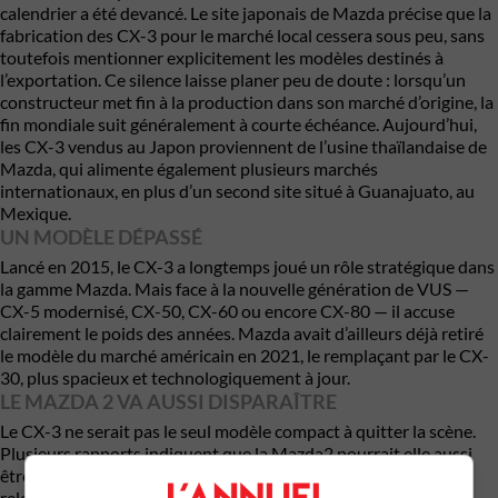
calendrier a été devancé. Le site japonais de Mazda précise que la
fabrication des CX-3 pour le marché local cessera sous peu, sans
toutefois mentionner explicitement les modèles destinés à
l’exportation. Ce silence laisse planer peu de doute : lorsqu’un
constructeur met fin à la production dans son marché d’origine, la
fin mondiale suit généralement à courte échéance. Aujourd’hui,
les CX-3 vendus au Japon proviennent de l’usine thaïlandaise de
Mazda, qui alimente également plusieurs marchés
internationaux, en plus d’un second site situé à Guanajuato, au
Mexique.
UN MODÈLE DÉPASSÉ
Lancé en 2015, le CX-3 a longtemps joué un rôle stratégique dans
la gamme Mazda. Mais face à la nouvelle génération de VUS —
CX-5 modernisé, CX-50, CX-60 ou encore CX-80 — il accuse
clairement le poids des années. Mazda avait d’ailleurs déjà retiré
le modèle du marché américain en 2021, le remplaçant par le CX-
30, plus spacieux et technologiquement à jour.
LE MAZDA 2 VA AUSSI DISPARAÎTRE
Le CX-3 ne serait pas le seul modèle compact à quitter la scène.
Plusieurs rapports indiquent que la Mazda2 pourrait elle aussi
être abandonnée d’ici juin. Mais la stratégie semble davantage
relever d’un renouvellement que d’un retrait du segment.