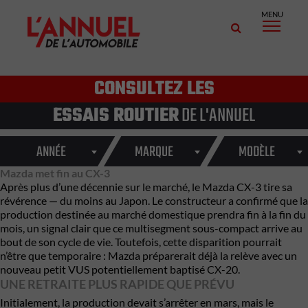
MENU
CONSULTEZ LES
ESSAIS ROUTIER
DE L'ANNUEL
ANNÉE
MARQUE
MODÈLE
Mazda met fin au CX-3
Après plus d’une décennie sur le marché, le Mazda CX-3 tire sa
révérence — du moins au Japon. Le constructeur a confirmé que la
production destinée au marché domestique prendra fin à la fin du
mois, un signal clair que ce multisegment sous-compact arrive au
bout de son cycle de vie. Toutefois, cette disparition pourrait
n’être que temporaire : Mazda préparerait déjà la relève avec un
nouveau petit VUS potentiellement baptisé CX-20.
UNE RETRAITE PLUS RAPIDE QUE PRÉVU
Initialement, la production devait s’arrêter en mars, mais le