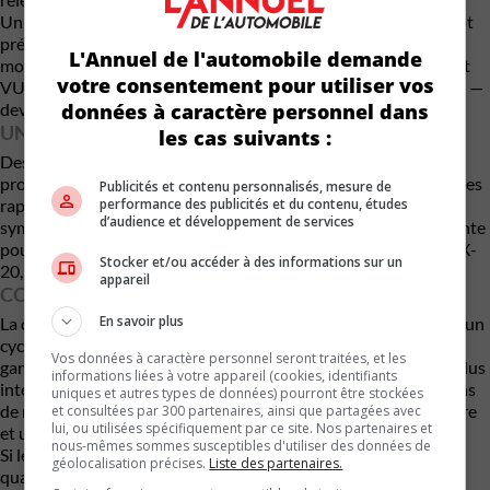
Un tout nouveau modèle inspiré du Vision X-Compact Concept
présenté l’an dernier pourrait arriver dès 2027, avec un design
L'Annuel de l'automobile demande
modernisé et des technologies de dernière génération. Un petit
votre consentement pour utiliser vos
VUS dérivé de cette future citadine devrait logiquement suivre —
données à caractère personnel dans
devenant le véritable successeur du CX-3.
UN CX-20 POUR TOURNER LA PAGE?
les cas suivants :
Des esquisses apparues l’an dernier, supposément liées à la
prochaine génération, montrent un véhicule arborant des phares
Publicités et contenu personnalisés, mesure de
performance des publicités et du contenu, études
rappelant le nouveau CX-5 tout en conservant une silhouette
d’audience et développement de services
sympathique et urbaine. Mazda pourrait profiter de cette refonte
pour revoir la nomenclature et lancer le modèle sous le nom CX-
Stocker et/ou accéder à des informations sur un
20, question de mieux l’intégrer à sa hiérarchie actuelle.
appareil
CONCLUSION
En savoir plus
La disparition du CX-3 n’a rien de surprenant. Dans l’industrie, un
cycle de dix ans est déjà très long pour un véhicule d’entrée de
Vos données à caractère personnel seront traitées, et les
gamme, surtout dans un segment aussi compétitif. Ce qui est plus
informations liées à votre appareil (cookies, identifiants
intéressant, c’est la direction que semble prendre Mazda : moins
uniques et autres types de données) pourront être stockées
de modèles, mais mieux positionnés, avec un design plus mature
et consultées par 300 partenaires, ainsi que partagées avec
lui, ou utilisées spécifiquement par ce site. Nos partenaires et
et une montée en gamme évidente.
nous-mêmes sommes susceptibles d'utiliser des données de
Si le futur CX-20 adopte la philosophie récente de la marque —
géolocalisation précises.
Liste des partenaires.
qualité perçue supérieure, dynamique de conduite soignée — il