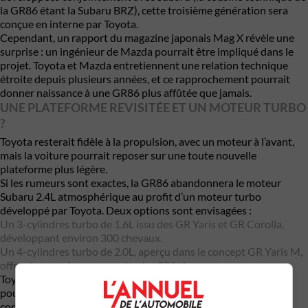
la GR86 étant la Subaru BRZ), cette troisième génération sera
conçue en interne par Toyota.
Cependant, un rapport du magazine japonais Mag X révèle une
surprise : un ingénieur de Mazda pourrait être impliqué dans le
projet. Toyota et Mazda entretiennent une relation technique
étroite depuis plusieurs années, et ce rapprochement pourrait
donner naissance à une GR86 plus affûtée que jamais.
UNE PLATEFORME REVISITÉE ET UN MOTEUR TURBO
?
Toyota resterait fidèle à la propulsion, avec un moteur à l’avant,
mais la voiture pourrait reposer sur une toute nouvelle
plateforme plus légère.
Si les rumeurs sont exactes, la GR86 abandonnera le moteur
Subaru 2.4L atmosphérique au profit d’un moteur turbo
développé par Toyota. Deux options sont envisagées :
Un 3-cylindres turbo de 1.6L issu des GR Yaris et GR Corolla,
développant environ 300 chevaux.
Un 4-cylindres turbo de 2.0L, aperçu dans le concept GR Yaris M,
offrant une puissance proche des 296 chevaux.
Toyota pourrait également introduire une hybridation légère
pour améliorer la puissance et l’efficacité énergétique, tout en
conservant l’ADN de propulsion qui a fait le succès de la GR86.