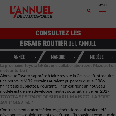
MENU
CONSULTEZ LES
ESSAIS ROUTIER
DE L'ANNUEL
ANNÉE
MARQUE
MODÈLE
La prochaine Toyota GR86 : une collaboration avec Mazda et un
moteur turbo ?
Alors que Toyota s’apprête à faire revivre la Celica et à introduire
une nouvelle MR2, certains auraient pu penser que la GR86
finirait aux oubliettes. Pourtant, il n’en est rien : un nouveau
modèle est déjà en développement et pourrait arriver en 2027.
TOYOTA SE SÉPARE DE SUBARU, MAIS COLLABORE
AVEC MAZDA ?
Contrairement aux précédentes générations, qui avaient été
développées conjointement avec Subaru (la cousine technique de