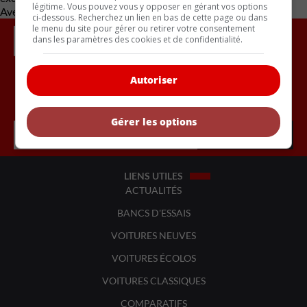
légitime. Vous pouvez vous y opposer en gérant vos options
Avec des renseignements de Carscoops
ci-dessous. Recherchez un lien en bas de cette page ou dans
le menu du site pour gérer ou retirer votre consentement
dans les paramètres des cookies et de confidentialité.
Autoriser
Inscrivez vous à l'infolettre.
Gérer les options
LIENS UTILES
ACTUALITÉS
BANCS D'ESSAIS
VOITURES NEUVES
VOITURES ÉCOLOS
VOITURES CLASSIQUES
COMPARATIFS