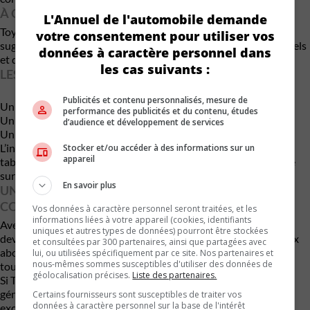
À QUOI RESSEMBLERA LA FUTURE GR86 ?
L'Annuel de l'automobile demande
Toyota n’a encore rien dévoilé, mais les premières spéculations
votre consentement pour utiliser vos
suggèrent un design plus agressif, inspiré des modèles GR actuels
données à caractère personnel dans
et du Toyota Crown Sport.
les cas suivants :
LES ÉLÉMENTS ATTENDUS INCLUENT :
Publicités et contenu personnalisés, mesure de
Un avant sculpté avec de larges prises d’air.
performance des publicités et du contenu, études
Un profil aérodynamique avec une silhouette abaissée.
d’audience et développement de services
Un hayon arrière pratique, pour plus de polyvalence.
L’intérieur devrait conserver une configuration 2+2, avec un
Stocker et/ou accéder à des informations sur un
appareil
tableau de bord modernisé et une expérience de conduite axée
sur le plaisir brut.
En savoir plus
UN POSITIONNEMENT STRATÉGIQUE FACE À LA
CONCURRENCE
Vos données à caractère personnel seront traitées, et les
informations liées à votre appareil (cookies, identifiants
Avec la Celica et la Supra dans la gamme Gazoo Racing, Toyota
uniques et autres types de données) pourront être stockées
devra s’assurer que la GR86 conserve son propre ADN. Son prix
et consultées par 300 partenaires, ainsi que partagées avec
abordable en fera une rivale directe de la future Mazda MX-5,
lui, ou utilisées spécifiquement par ce site. Nos partenaires et
nous-mêmes sommes susceptibles d'utiliser des données de
tout en proposant un niveau de performance supérieur.
géolocalisation précises.
Liste des partenaires.
Si Toyota confirme ces évolutions, la GR86 de troisième
génération pourrait bien être l’une des sportives les plus
Certains fournisseurs sont susceptibles de traiter vos
données à caractère personnel sur la base de l'intérêt
excitantes de la décennie.