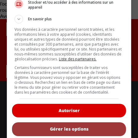
Stocker et/ou accéder à des informations sur un
l’occasion à Ford de converser quelques années de plus sur la
appareil
route un Mustang à essence.
Avec des renseignements de Carbuzz
En savoir plus
Vos données à caractère personnel seront traitées, et les
informations liées à votre appareil (cookies, identifiants
uniques et autres types de données) pourront être stockées
et consultées par 300 partenaires, ainsi que partagées avec
lui, ou utilisées spécifiquement par ce site. Nos partenaires et
Inscrivez vous à l'infolettre.
nous-mêmes sommes susceptibles d'utiliser des données de
géolocalisation précises.
Liste des partenaires.
Certains fournisseurs sont susceptibles de traiter vos
données à caractère personnel sur la base de l'intérêt
légitime. Vous pouvez vous y opposer en gérant vos options
ci-dessous. Recherchez un lien en bas de cette page ou dans
le menu du site pour gérer ou retirer votre consentement
LIENS UTILES
dans les paramètres des cookies et de confidentialité.
ACTUALITÉS
BANCS D'ESSAIS
Autoriser
VOITURES NEUVES
VOITURES ÉCOLOS
Gérer les options
VOITURES CLASSIQUES