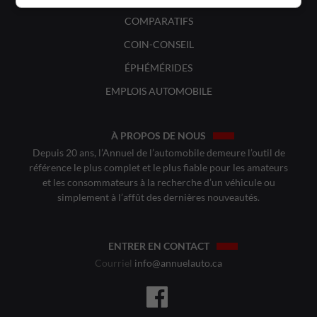
COMPARATIFS
COIN-CONSEIL
ÉPHÉMÉRIDES
EMPLOIS AUTOMOBILE
À PROPOS DE NOUS
Depuis 20 ans, l’Annuel de l’automobile demeure l’outil de
référence le plus complet et le plus fiable pour les amateurs
et les consommateurs à la recherche d’un véhicule ou
simplement à l’affût des dernières nouveautés.
ENTRER EN CONTACT
Courriel
info@annuelauto.ca