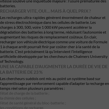
vitesse soulève une inquiétude majeure : l’usure prématurée des
batteries.
RECHARGER VITE, OUI… MAIS À QUEL PRIX ?
Les recharges ultra-rapides génèrent énormément de chaleur et
de stress électrochimique dans les cellules de batterie. Les
charges à 300, 500, voire 1 000 kW peuvent accélérer la
dégradation des batteries à long terme, réduisant l’autonomie et
augmentant les risques de remplacement coûteux. En clair,
recharger son véhicule électrique comme une voiture de Formule
1 à chaque arrêt pourrait finir par coûter cher à la santé de la
batterie. C’est précisément là qu’intervient l’intelligence
artificielle développée par les chercheurs de
Chalmers University
of Technology
.
UNE IA CAPABLE D’AUGMENTER LA DURÉE DE VIE DE
LA BATTERIE DE 23 %
Les chercheurs suédois ont mis au point un système basé sur
l’apprentissage par renforcement capable d’adapter la recharge en
temps réel selon plusieurs paramètres :
l’état de charge de la batterie ;
la chimie des cellules ;
l’état de santé général du bloc-batterie ;
les conditions de recharge.