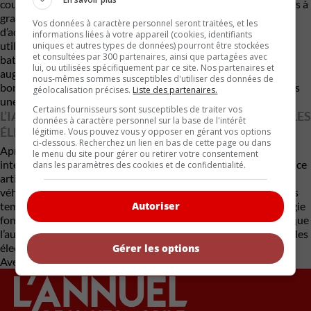
courantes actuellement sur le marché, mais les essais physiques à
grande échelle demeurent nécessaires. Le défi sera aussi
Vos données à caractère personnel seront traitées, et les
d’adapter l’algorithme aux nombreuses chimies de batteries
informations liées à votre appareil (cookies, identifiants
utilisées dans l’industrie, sans oublier l’arrivée prochaine des
uniques et autres types de données) pourront être stockées
et consultées par 300 partenaires, ainsi que partagées avec
batteries solides. Car plus les puissances de recharge
lui, ou utilisées spécifiquement par ce site. Nos partenaires et
augmentent, plus la gestion thermique devient critique. Une
nous-mêmes sommes susceptibles d'utiliser des données de
borne mégawatt dans un climat nordique en plein hiver ou sous
géolocalisation précises.
Liste des partenaires.
une chaleur écrasante ne produit pas les mêmes contraintes.
Certains fournisseurs sont susceptibles de traiter vos
L’IA DEVIENT LE NOUVEAU COPILOTE DES VÉHICULES
données à caractère personnel sur la base de l'intérêt
ÉLECTRIQUES
légitime. Vous pouvez vous y opposer en gérant vos options
ci-dessous. Recherchez un lien en bas de cette page ou dans
Après avoir optimisé les systèmes d’aide à la conduite, les
le menu du site pour gérer ou retirer votre consentement
interfaces multimédias et la navigation énergétique, l’intelligence
dans les paramètres des cookies et de confidentialité.
artificielle s’attaque maintenant à l’un des plus grands défis du
véhicule électrique : préserver la santé des batteries malgré des
temps de recharge toujours plus agressifs. Et si cette technologie
Autoriser
fonctionne réellement, elle pourrait devenir aussi importante que
l’autonomie elle-même dans la prochaine génération de véhicules
électriques.
Gérer les options
Avec des renseignements d’Autoblog