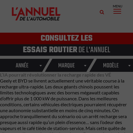
MENU
CONSULTEZ LES
ESSAIS ROUTIER
DE L'ANNUEL
ANNÉE
MARQUE
MODÈLE
L’IA pourrait révolutionner la recharge rapide des VÉ
Geely
et
BYD
se livrent actuellement une véritable course à la
recharge ultra-rapide. Les deux géants chinois poussent les
limites technologiques avec des bornes mégawatt capables
d’offrir plus de 1 000 kW de puissance. Dans les meilleures
conditions, certains véhicules électriques pourraient récupérer
une autonomie substantielle en moins de cinq minutes. On
approche tranquillement du scénario où un arrêt recharge sera
presque aussi rapide qu’un plein d’essence… sans l’odeur des
vapeurs et le café tiède de station-service. Mais cette quête de