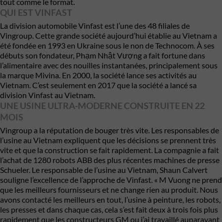
tout comme le format.
QUI EST VINFAST
La division automobile Vinfast est l’une des 48 filiales de
Vingroup. Cette grande société aujourd’hui établie au Vietnam a
été fondée en 1993 en Ukraine sous le non de Technocom. À ses
débuts son fondateur, Phạm Nhật Vượng a fait fortune dans
l’alimentaire avec des nouilles instantanées, principalement sous
la marque Mivina. En 2000, la société lance ses activités au
Vietnam. C’est seulement en 2017 que la société a lancé sa
division Vinfast au Vietnam.
UNE USINE ULTRA-MODERNE CONSTRUITE EN 22
MOIS
Vingroup a la réputation de bouger très vite. Les responsables de
l’usine au Vietnam expliquent que les décisions se prennent très
vite et que la construction se fait rapidement. La compagnie a fait
l’achat de 1280 robots ABB des plus récentes machines de presse
Schueler. Le responsable de l’usine au Vietnam, Shaun Calvert
souligne l’excellence de l’approche de Vinfast. « M Vuong ne prend
que les meilleurs fournisseurs et ne change rien au produit. Nous
avons contacté les meilleurs en tout, l’usine à peinture, les robots,
les presses et dans chaque cas, cela s’est fait deux à trois fois plus
rapidement que les constructeurs GM ou j’ai travaillé auparavant