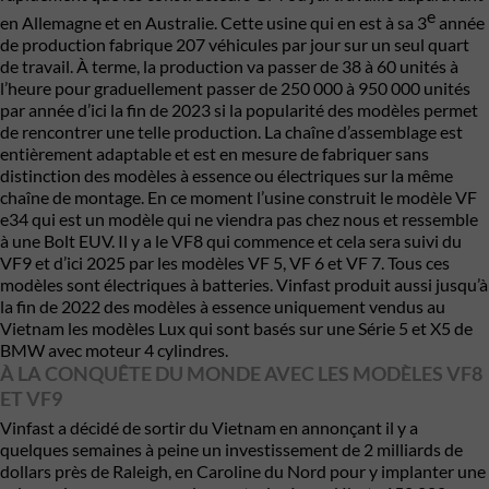
e
en Allemagne et en Australie. Cette usine qui en est à sa 3
année
de production fabrique 207 véhicules par jour sur un seul quart
de travail. À terme, la production va passer de 38 à 60 unités à
l’heure pour graduellement passer de 250 000 à 950 000 unités
par année d’ici la fin de 2023 si la popularité des modèles permet
de rencontrer une telle production. La chaîne d’assemblage est
entièrement adaptable et est en mesure de fabriquer sans
distinction des modèles à essence ou électriques sur la même
chaîne de montage. En ce moment l’usine construit le modèle VF
e34 qui est un modèle qui ne viendra pas chez nous et ressemble
à une Bolt EUV. Il y a le VF8 qui commence et cela sera suivi du
VF9 et d’ici 2025 par les modèles VF 5, VF 6 et VF 7. Tous ces
modèles sont électriques à batteries. Vinfast produit aussi jusqu’à
la fin de 2022 des modèles à essence uniquement vendus au
Vietnam les modèles Lux qui sont basés sur une Série 5 et X5 de
BMW avec moteur 4 cylindres.
À LA CONQUÊTE DU MONDE AVEC LES MODÈLES VF8
ET VF9
Vinfast a décidé de sortir du Vietnam en annonçant il y a
quelques semaines à peine un investissement de 2 milliards de
dollars près de Raleigh, en Caroline du Nord pour y implanter une