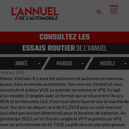
MENU
CONSULTEZ LES
ESSAIS ROUTIER
DE L'ANNUEL
ANNÉE
MARQUE
MODÈLE
Vinfast VF8
Hanoi, Vietnam. Il y aura cet automne cet automne un nouveau
joueur dans le monde automobile. Son nom est Vinfast et nous
aurons droit à deux VUS. Le premier se nomme le VF8. Il s’agit
d’un modèle 2 rangées avec un format qui se situe entre l’Acura
RDX et le Mercedes GLE. Il est tout électrique et vise le marché de
luxe. Son prix de départ sera de 51,250 $ plus un coût mensuel
(qui n’est pas encore déterminé) pour la location de batteries. Au
printemps 2023, un VUS trois rangée le VF9 se joindra au VF8
avec un prix d’entrée de 65 750$. La pile sera un peu plus grosse