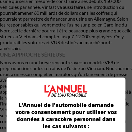
usine qui sera en mesure de construire à ses débuts 150 000
véhicules par année. Vinfast va aussi faire une introduction qui
pourrait amener 60 milliards de dollars dans les coffres qui
pourraient permettre de financer une usine en Allemagne. Selon
les responsables qui vont mettre l’usine sur pied en Caroline du
Nord, cette dernière pourrait être beaucoup plus grande que celle
située au Vietnam et compter jusqu’à 12 000 employées. On y
produirait les voitures et VUS destinés au marché nord-
américain.
UNE APPROCHE SÉRIEUSE
Nous avons eu une brève rencontre avec un modèle VF8 de
préproduction sur les terrains de l’usine au Vietnam. Nous aurons
droit à un essai complet en mai alors qu’un lancement de presse
avec des modèles de production aura lieu à New York. Notre
premier contact de quelques minutes laisse percevoir la même
approche rigoureuse que pour la fabrication. Vinfast a fait appel à
la maison Pininfarina pour le design du modèle qui est réussi. À
l’intérieur on reconnaît l’influence de BMW qui est partenaire de
L'Annuel de l'automobile demande
Vinfast pour ces modèles à essence. La présentation est très
votre consentement pour utiliser vos
semblable à celle d’une Série 3 ou cinq dans la disposition des
données à caractère personnel dans
commandes et la présentation générale de l’habitacle. En ce qui
les cas suivants :
concerne la puissance, le modèle VF8 viendra en deux versions