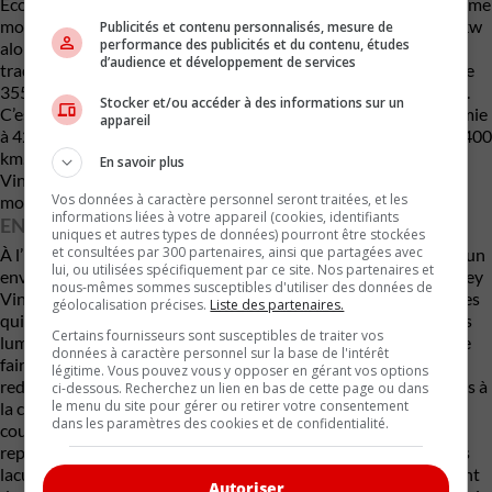
Eco et Plus. Les deux modèles offrent 4 roues motrices et le même
moteur de 82 kWh. Le modèle Eco offre deux moteurs de 130 kw
Publicités et contenu personnalisés, mesure de
performance des publicités et du contenu, études
alors que le plus vient avec deux moteurs de 150 kw. Cela se
d’audience et développement de services
traduit par une puissance de 358 à 402 chevaux et un couple de
355 à 468 lb-pi. Le 0-100 km/h se fait entre 5,5 et 5,9 secondes.
Stocker et/ou accéder à des informations sur un
C’est la version Eco qui est annoncée avec la meilleure autonomie
appareil
à 420 km alors que la version plus n’est pas très loin derrière à 400
km. Des chiffres qui sont compétitifs dans le marché actuel.
En savoir plus
Vinfast aura une plus grosse batterie de 100 kWh dans son
Vos données à caractère personnel seront traitées, et les
modèle VF9 (87 kWh utilisables).
informations liées à votre appareil (cookies, identifiants
ENVIRONNEMENT GOOGLE
uniques et autres types de données) pourront être stockées
et consultées par 300 partenaires, ainsi que partagées avec
À l’instar de Mercedes-Benz ou de Toyota, Vinfast a opté pour un
lui, ou utilisées spécifiquement par ce site. Nos partenaires et
environnement Google dans son VF8. En disant simplement Hey
nous-mêmes sommes susceptibles d'utiliser des données de
Vinfast, vous accéder à un grand nombre de commandes vocales
géolocalisation précises.
Liste des partenaires.
qui vous permet de réserver une chambre d’hôtel, d’allumer vos
Certains fournisseurs sont susceptibles de traiter vos
lumières à la maison de changer de station de radio et même de
données à caractère personnel sur la base de l'intérêt
faire de magasinage en ligne. Pour ce qui est de l’espace, rien à
légitime. Vous pouvez vous y opposer en gérant vos options
redire. Vous avez aussi droit à toute la suite habituelle des aides à
ci-dessous. Recherchez un lien en bas de cette page ou dans
le menu du site pour gérer ou retirer votre consentement
la conduite électronique, Apple CarPlay et Android Auto et 11
dans les paramètres des cookies et de confidentialité.
coussins gonflables. Un modèle de préproduction n’est pas
représentatif d’un modèle complètement développé. Certaines
lacunes comme des commandes et des boutons qui vous restent
Autoriser