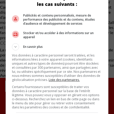
emblématique. Thomas Schäfer, PDG de Volkswagen Passenger
les cas suivants :
Cars, a affirmé en 2022 que « ce serait fou de les laisser mourir et
disparaître. Il y a un lien entre VW et ID, et il n’est pas nécessaire
Publicités et contenu personnalisés, mesure de
d’annuler [ID]. Nous resterons fidèles à la logique ID, mais les
performance des publicités et du contenu, études
modèles emblématiques porteront un nom. » Les concepts ID. 2all
d’audience et développement de services
et ID. GTI influenceront le design de la future ID. Golf, même si les
fans devront attendre 15 mois supplémentaires pour découvrir le
Stocker et/ou accéder à des informations sur un
appareil
produit final.
CONCLUSION
En savoir plus
La nouvelle ID. Golf de Volkswagen, bien que retardée, promet de
perpétuer l’héritage de la Golf tout en entrant dans l’ère
Vos données à caractère personnel seront traitées, et les
informations liées à votre appareil (cookies, identifiants
électrique. Malgré les défis logiciels rencontrés par Cariad, l’avenir
uniques et autres types de données) pourront être stockées
de l’ID. Golf semble prometteur, avec des attentes élevées pour sa
et consultées par 300 partenaires, ainsi que partagées avec
révélation en 2029.
lui, ou utilisées spécifiquement par ce site. Nos partenaires et
Avec des renseignements de Carbuzz
nous-mêmes sommes susceptibles d'utiliser des données de
géolocalisation précises.
Liste des partenaires.
Certains fournisseurs sont susceptibles de traiter vos
données à caractère personnel sur la base de l'intérêt
légitime. Vous pouvez vous y opposer en gérant vos options
ci-dessous. Recherchez un lien en bas de cette page ou dans
le menu du site pour gérer ou retirer votre consentement
Inscrivez vous à l'infolettre.
dans les paramètres des cookies et de confidentialité.