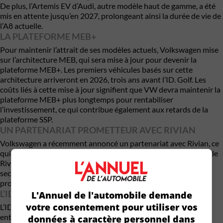
De plus, l’Artemis EV d’Audi, autre modèle haut de gamme, a été
mis en attente jusqu’en 2027, prolongeant ainsi la durée de vie de
l’A8 actuelle.
LA PLATEFORME MEB+
Pour maintenir l’attrait de ses modèles actuels, Volkswagen mise
sur l’architecture MEB, qui sera mise à jour pour devenir la
plateforme MEB+. Les premiers véhicules basés sur cette
architecture arriveront en 2026, trois ans avant l’ID. Golf. Les
coûts liés à cette mise à jour signifient que VW devra maintenir la
plateforme MEB+ plus longtemps pour rentabiliser
l’investissement, ce qui contribue également aux retards de la
plateforme SSP.
UN PARTENARIAT PROMETTEUR AVEC RIVIAN
Volkswagen a récemment annoncé un partenariat avec Rivian, ce
qui pourrait améliorer la situation grâce à l’expertise logicielle de
Rivian. Cependant, cette collaboration ne commencera qu’à la
seconde moitié de la décennie, laissant Cariad gérer les
problèmes actuels de manière autonome.
L’ID. GOLF : UN HÉRITAGE ÉLECTRIQUE
L'Annuel de l'automobile demande
votre consentement pour utiliser vos
L’ID. Golf succédera à l’actuelle Mk8, devenant ainsi un modèle
entièrement électrique tout en conservant son nom
données à caractère personnel dans