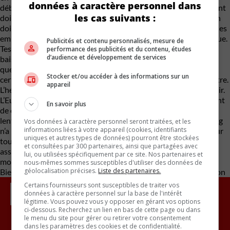
données à caractère personnel dans
débarrasser de son réseau de concessionnaires. Ceux qui restent
les cas suivants :
doivent dépenser une fortune pour passer à l’ère électrique. On
doit aussi complètement repenser l’embauche d’employés, car les
employés actuels n’ont pas été formés à la technologie électrique.
Publicités et contenu personnalisés, mesure de
Tesla a déjà passé toutes ces étapes et continue de foncer tête
performance des publicités et du contenu, études
d’audience et développement de services
baissée pendant que le reste de l’industrie se pose encore des
questions. Les changements nécessaires sont brutaux et si
Stocker et/ou accéder à des informations sur un
certains hésitent trop longtemps, ils vont simplement disparaître.
appareil
L’heure n’est plus à se poser des questions, c’est le moment d’agir.
L’Europe hésite, le navire américain est énorme et le changement
En savoir plus
de cap demande du temps et la démocratie est extrêmement
lente pour de telles décisions. Le parti communiste de Xi Jinping
Vos données à caractère personnel seront traitées, et les
informations liées à votre appareil (cookies, identifiants
n’a pas ce problème et la Chine est en train de mettre la main sur
uniques et autres types de données) pourront être stockées
toutes les ressources et les technologies. Même Ford s’est
et consultées par 300 partenaires, ainsi que partagées avec
associée à la chinoise CATL pour réduire le coût de ses futurs
lui, ou utilisées spécifiquement par ce site. Nos partenaires et
modèles électriques.
nous-mêmes sommes susceptibles d'utiliser des données de
géolocalisation précises.
Liste des partenaires.
Bien hâte de voir dans 10 ans qui aura survécu à cette révolution
Certains fournisseurs sont susceptibles de traiter vos
données à caractère personnel sur la base de l'intérêt
légitime. Vous pouvez vous y opposer en gérant vos options
ci-dessous. Recherchez un lien en bas de cette page ou dans
le menu du site pour gérer ou retirer votre consentement
dans les paramètres des cookies et de confidentialité.