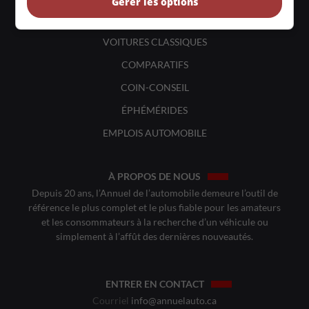
Gérer les options
VOITURES ÉCOLOS
VOITURES CLASSIQUES
COMPARATIFS
COIN-CONSEIL
ÉPHÉMÉRIDES
EMPLOIS AUTOMOBILE
À PROPOS DE NOUS
Depuis 20 ans, l’Annuel de l’automobile demeure l’outil de
référence le plus complet et le plus fiable pour les amateurs
et les consommateurs à la recherche d’un véhicule ou
simplement à l’affût des dernières nouveautés.
ENTRER EN CONTACT
Courriel
info@annuelauto.ca