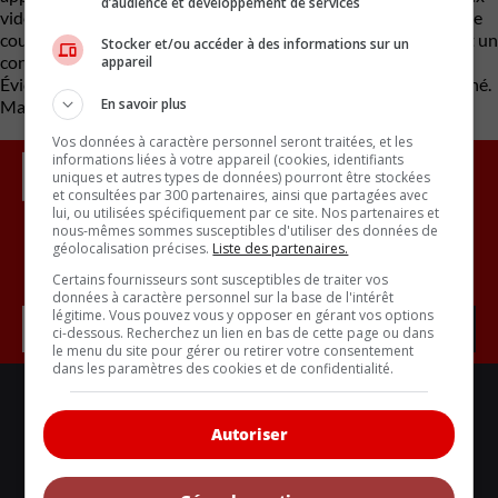
d’audience et développement de services
vidéo, a tenu à souligner Ford. Le premier jeu offert est un jeu de
course, appelé Asphalt Nitro, auquel on peut jouer en jumelant un
Stocker et/ou accéder à des informations sur un
contrôleur (une manette) via le protocole Bluetooth.
appareil
Évidemment, pour y jouer, il faudra que le véhicule soit stationné.
En savoir plus
Mais quand même, la tendance est lancée…
Vos données à caractère personnel seront traitées, et les
informations liées à votre appareil (cookies, identifiants
uniques et autres types de données) pourront être stockées
et consultées par 300 partenaires, ainsi que partagées avec
lui, ou utilisées spécifiquement par ce site. Nos partenaires et
nous-mêmes sommes susceptibles d'utiliser des données de
géolocalisation précises.
Liste des partenaires.
Inscrivez vous à l'infolettre.
Certains fournisseurs sont susceptibles de traiter vos
données à caractère personnel sur la base de l'intérêt
légitime. Vous pouvez vous y opposer en gérant vos options
ci-dessous. Recherchez un lien en bas de cette page ou dans
le menu du site pour gérer ou retirer votre consentement
dans les paramètres des cookies et de confidentialité.
LIENS UTILES
ACTUALITÉS
Autoriser
BANCS D'ESSAIS
VOITURES NEUVES