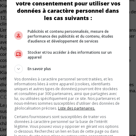
votre consentement pour utiliser vos
Kia pousse très loin l’intégration numérique avec un immense
données à caractère personnel dans
affichage panoramique regroupant un écran d’instrumentation de
les cas suivants :
12,3 pouces, un écran multimédia de 12,3 pouces et un écran
climatique de 5 pouces.
L’ensemble donne une impression très moderne sans tomber dans
Publicités et contenu personnalisés, mesure de
le piège des commandes totalement tactiles impossibles à utiliser
performance des publicités et du contenu, études
d’audience et développement de services
avec des gants en janvier.
Apple CarPlay et Android Auto sans fil sont livrés de série, tout
Stocker et/ou accéder à des informations sur un
comme les ports USB-C avant et arrière. Les versions plus
appareil
cossues ajoutent une chaîne audio Harman Kardon, la recharge
sans fil et une caméra 360 degrés.
En savoir plus
Kia ajoute aussi une fonction de diffusion vidéo lorsque le
véhicule est immobilisé. Netflix, Disney+ et YouTube pourront
Vos données à caractère personnel seront traitées, et les
informations liées à votre appareil (cookies, identifiants
divertir les passagers pendant les longues recharges de véhicules
uniques et autres types de données) pourront être stockées
électriques des amis… ou lors d’une attente interminable à l’aréna.
et consultées par 300 partenaires, ainsi que partagées avec
CONFORT DE ROULEMENT
lui, ou utilisées spécifiquement par ce site. Nos partenaires et
nous-mêmes sommes susceptibles d'utiliser des données de
Le premier Seltos n’était pas parfait côté raffinement. La
géolocalisation précises.
Liste des partenaires.
suspension pouvait devenir sèche sur les routes dégradées et
Certains fournisseurs sont susceptibles de traiter vos
l’insonorisation demeurait moyenne. Kia affirme avoir revu le
données à caractère personnel sur la base de l'intérêt
châssis afin d’améliorer le confort et la stabilité.
légitime. Vous pouvez vous y opposer en gérant vos options
L’empattement allongé devrait effectivement contribuer à une
ci-dessous. Recherchez un lien en bas de cette page ou dans
conduite plus posée sur autoroute. La posture plus large améliore