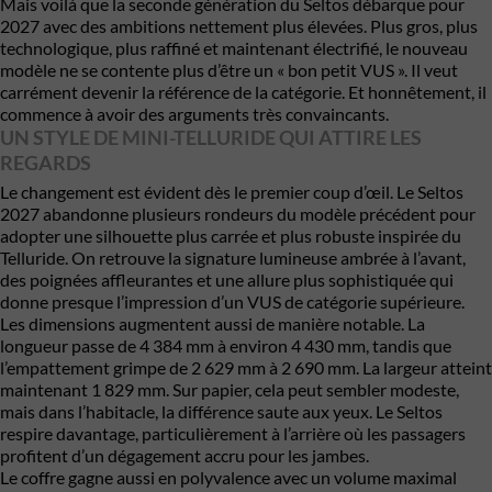
Mais voilà que la seconde génération du Seltos débarque pour
2027 avec des ambitions nettement plus élevées. Plus gros, plus
technologique, plus raffiné et maintenant électrifié, le nouveau
modèle ne se contente plus d’être un « bon petit VUS ». Il veut
carrément devenir la référence de la catégorie. Et honnêtement, il
commence à avoir des arguments très convaincants.
UN STYLE DE MINI-TELLURIDE QUI ATTIRE LES
REGARDS
Le changement est évident dès le premier coup d’œil. Le Seltos
2027 abandonne plusieurs rondeurs du modèle précédent pour
adopter une silhouette plus carrée et plus robuste inspirée du
Telluride. On retrouve la signature lumineuse ambrée à l’avant,
des poignées affleurantes et une allure plus sophistiquée qui
donne presque l’impression d’un VUS de catégorie supérieure.
Les dimensions augmentent aussi de manière notable. La
longueur passe de 4 384 mm à environ 4 430 mm, tandis que
l’empattement grimpe de 2 629 mm à 2 690 mm. La largeur atteint
maintenant 1 829 mm. Sur papier, cela peut sembler modeste,
mais dans l’habitacle, la différence saute aux yeux. Le Seltos
respire davantage, particulièrement à l’arrière où les passagers
profitent d’un dégagement accru pour les jambes.
Le coffre gagne aussi en polyvalence avec un volume maximal