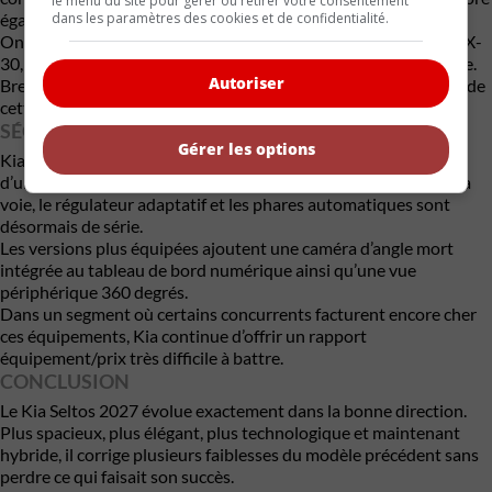
le menu du site pour gérer ou retirer votre consentement
dans les paramètres des cookies et de confidentialité.
également la stabilité en courbe.
On ne parle pas ici d’un VUS sportif à la manière d’un Mazda CX-
30, mais plutôt d’un véhicule équilibré, rassurant et confortable.
Autoriser
Bref, exactement ce que recherchent la majorité des acheteurs de
cette catégorie.
SÉCURITÉ
Gérer les options
Kia multiplie les systèmes d’aide à la conduite. Le freinage
d’urgence avec assistance aux intersections, le maintien dans la
voie, le régulateur adaptatif et les phares automatiques sont
désormais de série.
Les versions plus équipées ajoutent une caméra d’angle mort
intégrée au tableau de bord numérique ainsi qu’une vue
périphérique 360 degrés.
Dans un segment où certains concurrents facturent encore cher
ces équipements, Kia continue d’offrir un rapport
équipement/prix très difficile à battre.
CONCLUSION
Le Kia Seltos 2027 évolue exactement dans la bonne direction.
Plus spacieux, plus élégant, plus technologique et maintenant
hybride, il corrige plusieurs faiblesses du modèle précédent sans
perdre ce qui faisait son succès.