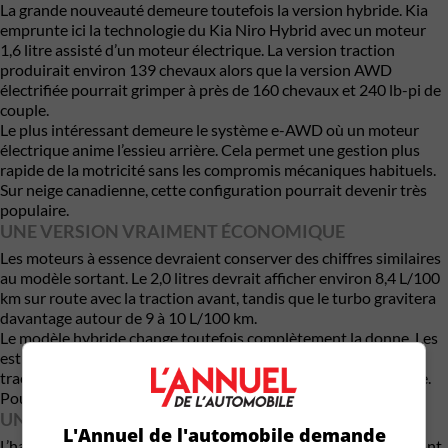
La grande nouveauté demeure toutefois la version hybride. Kia
emprunte ici la technologie du Kia Niro Hybrid avec un moteur
1,6 litre assisté d’un moteur électrique. La version traction
produirait environ 139 chevaux alors que la version AWD
électrifiée pourrait grimper à près de 160 chevaux et 240 lb-pi de
couple.
Le plus intéressant demeure le système e-AWD où un moteur
électrique anime l’essieu arrière. Cela permet une gestion plus
rapide de la motricité sans les compromis mécaniques habituels.
Sur neige canadienne, cette configuration pourrait devenir très
populaire.
UNE VERSION VRAIMENT ÉCONOMIQUE
Les moteurs à essence devraient conserver des chiffres similaires
au modèle sortant. Le 2,0 litres devrait afficher environ 8,4 L/100
km sur route avec la traction avant, tandis que le turbo gravitera
davantage autour de 9 à 10 L/100 km.
Le modèle hybride change toutefois complètement la donne. Les
estimations tournent autour de 5,2 L/100 km pour la version
traction et environ 5,9 L/100 km pour la variante AWD hybride.
Pour un VUS de cette taille, ce sont d’excellents résultats.
UNE TECHNOLOGIE DE MODÈLE HAUT DE GAMME
L'Annuel de l'automobile demande
L’habitacle représente probablement le plus grand bond en avant.