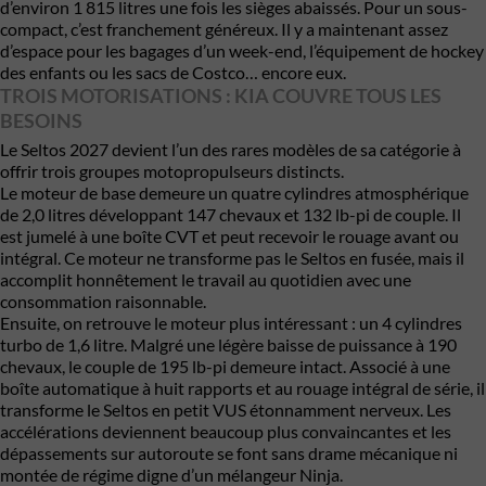
d’environ 1 815 litres une fois les sièges abaissés. Pour un sous-
compact, c’est franchement généreux. Il y a maintenant assez
d’espace pour les bagages d’un week-end, l’équipement de hockey
des enfants ou les sacs de Costco… encore eux.
TROIS MOTORISATIONS : KIA COUVRE TOUS LES
BESOINS
Le Seltos 2027 devient l’un des rares modèles de sa catégorie à
offrir trois groupes motopropulseurs distincts.
Le moteur de base demeure un quatre cylindres atmosphérique
de 2,0 litres développant 147 chevaux et 132 lb-pi de couple. Il
est jumelé à une boîte CVT et peut recevoir le rouage avant ou
intégral. Ce moteur ne transforme pas le Seltos en fusée, mais il
accomplit honnêtement le travail au quotidien avec une
consommation raisonnable.
Ensuite, on retrouve le moteur plus intéressant : un 4 cylindres
turbo de 1,6 litre. Malgré une légère baisse de puissance à 190
chevaux, le couple de 195 lb-pi demeure intact. Associé à une
boîte automatique à huit rapports et au rouage intégral de série, il
transforme le Seltos en petit VUS étonnamment nerveux. Les
accélérations deviennent beaucoup plus convaincantes et les
dépassements sur autoroute se font sans drame mécanique ni
montée de régime digne d’un mélangeur Ninja.