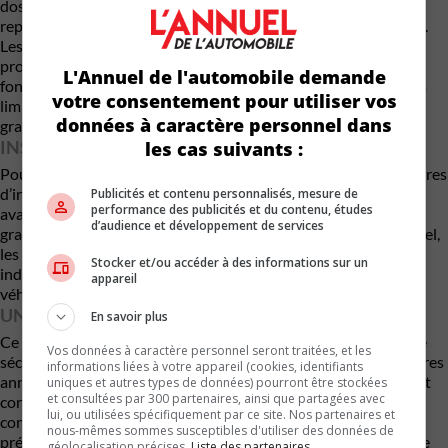
dossier, les autorités américaines considèrent que la situation
représente un risque important pour la sécurité des occupants.
Les ceintures de sécurité constituent le premier niveau de
protection lors d’une collision. Tout problème affectant leur
L'Annuel de l'automobile demande
fonctionnement peut réduire considérablement leur capacité à
votre consentement pour utiliser vos
limiter les mouvements du corps et à prévenir les blessures
données à caractère personnel dans
graves.
INSPECTION ET REMPLACEMENT GRATUITS
les cas suivants :
Pour corriger la situation, Ford demandera à ses concessionnaires
d’inspecter les enrouleurs de ceinture de sécurité des sièges
Publicités et contenu personnalisés, mesure de
performance des publicités et du contenu, études
avant. Les composants jugés défectueux seront remplacés
d’audience et développement de services
gratuitement. Comme dans la majorité des campagnes de rappel,
les propriétaires concernés recevront un avis officiel leur
Stocker et/ou accéder à des informations sur un
indiquant les démarches à suivre afin de faire inspecter leur
appareil
véhicule.
UNE SÉRIE DE RAPPELS QUI SE POURSUIT
En savoir plus
Ce nouveau rappel s’ajoute à une longue liste de campagnes de
Vos données à caractère personnel seront traitées, et les
sécurité lancées par
Ford Motor Company
au cours des dernières
informations liées à votre appareil (cookies, identifiants
années. Bien que l’industrie automobile dans son ensemble soit
uniques et autres types de données) pourront être stockées
et consultées par 300 partenaires, ainsi que partagées avec
confrontée à des rappels réguliers, Ford demeure l’un des
lui, ou utilisées spécifiquement par ce site. Nos partenaires et
constructeurs les plus actifs en matière de corrections
nous-mêmes sommes susceptibles d'utiliser des données de
préventives. Les problèmes concernent autant des logiciels que
géolocalisation précises.
Liste des partenaires.