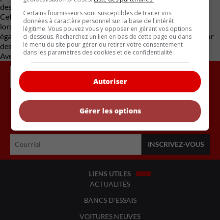
des composantes mécaniques ou des équipements de sécurité.
Certains fournisseurs sont susceptibles de traiter vos
Cette approche permet généralement d’intervenir rapidement
données à caractère personnel sur la base de l'intérêt
lorsqu’un risque potentiel est identifié, même si elle contribue
légitime. Vous pouvez vous y opposer en gérant vos options
également à maintenir le constructeur sous les projecteurs pour
ci-dessous. Recherchez un lien en bas de cette page ou dans
le menu du site pour gérer ou retirer votre consentement
des raisons moins enviables.
dans les paramètres des cookies et de confidentialité.
Avec des renseignements de Reuters
Autoriser
Gérer les options
Inscrivez vous à l'infolettre.
LIENS UTILES
ACTUALITÉS
BANCS D'ESSAIS
VOITURES NEUVES