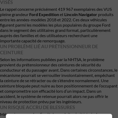
VISÉS
Le rappel concerne précisément 419 967 exemplaires des VUS
pleine grandeur
Ford Expedition
et
Lincoln Navigator
produits
entre les années-modèles 2018 et 2022. Ces deux véhicules
figurent parmi les modèles les plus populaires du groupe Ford
dans le segment des utilitaires grand format, particulièrement
auprès des familles et des utilisateurs recherchant une
importante capacité de remorquage.
UN PROBLÈME LIÉ AU PRÉTENSIONNEUR DE
CEINTURE
Selon les informations publiées par la NHTSA, le problème
provient du prétensionneur des ceintures de sécurité du
conducteur et du passager avant. Dans certaines circonstances, le
mécanisme pourrait se verrouiller involontairement, empêchant
la ceinture de se rétracter ou de s’étendre normalement. Une
ceinture bloquée peut nuire au bon positionnement de l’occupant
et compromettre son efficacité lors d’un impact. Dans un
accident, le système de retenue pourrait alors ne pas offrir le
niveau de protection prévu par les ingénieurs.
UN RISQUE ACCRU DE BLESSURES
Même si aucun ordre d’arrêt de conduite n’a été émis dans ce