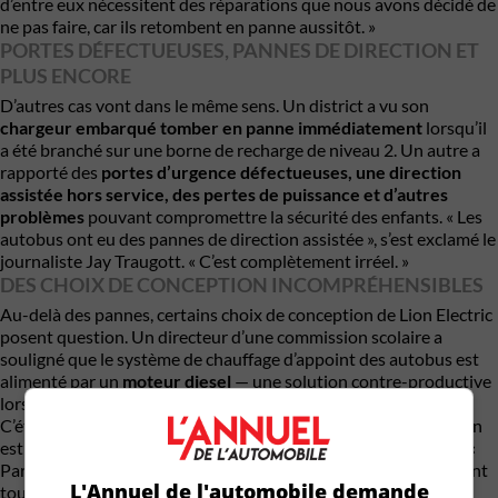
d’entre eux nécessitent des réparations que nous avons décidé de
ne pas faire, car ils retombent en panne aussitôt. »
PORTES DÉFECTUEUSES, PANNES DE DIRECTION ET
PLUS ENCORE
D’autres cas vont dans le même sens. Un district a vu son
chargeur embarqué tomber en panne immédiatement
lorsqu’il
a été branché sur une borne de recharge de niveau 2. Un autre a
rapporté des
portes d’urgence défectueuses, une direction
assistée hors service, des pertes de puissance et d’autres
problèmes
pouvant compromettre la sécurité des enfants. « Les
autobus ont eu des pannes de direction assistée », s’est exclamé le
journaliste Jay Traugott. « C’est complètement irréel. »
DES CHOIX DE CONCEPTION INCOMPRÉHENSIBLES
Au-delà des pannes, certains choix de conception de Lion Electric
posent question. Un directeur d’une commission scolaire a
souligné que le système de chauffage d’appoint des autobus est
alimenté par un
moteur diesel
— une solution contre-productive
lorsque l’on veut proposer un transport 100 % zéro émission. «
C’était fascinant d’en voir le fonctionnement, mais la conception
est défectueuse », a-t-il déclaré sous le couvert de l’anonymat. «
Par exemple, les prises d’air sont orientées vers le bas et aspirent
L'Annuel de l'automobile demande
toutes les poussières sur les routes de campagne. »