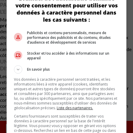
PAS D’AIDE EN VUE DE LA DIRECTION DE
votre consentement pour utiliser vos
L’ENTREPRISE
données à caractère personnel dans
les cas suivants :
Malgré un
nouvel apport de capitaux de Vincent Chiara,
président du Groupe MACH (Québec)
, et de Pierre Wilkie, un
des dirigeants de Lion Electric, l’aide tant attendue par les
Publicités et contenu personnalisés, mesure de
districts semble inexistante. Il apparaît plutôt que les nouveaux
performance des publicités et du contenu, études
d’audience et développement de services
actionnaires se concentrent sur leur activité de production de
camions électriques de classe 8, basée à Saint-Jérôme, laissant de
Stocker et/ou accéder à des informations sur un
côté le cas des autobus scolaires défectueux.
appareil
UN RETOUR EN ARRIÈRE POUR DE NOMBREUX
DISTRICTS
En savoir plus
Les districts ayant espéré faire leur transformation verte se
Vos données à caractère personnel seront traitées, et les
retrouvent donc avec des
véhicules défectueux
, tandis que
informations liées à votre appareil (cookies, identifiants
certains pensent même
à demander le remboursement de leur
uniques et autres types de données) pourront être stockées
acompte
et consultées par 300 partenaires, ainsi que partagées avec
afin d’acheter d’autres modèles. Espérons que les
lui, ou utilisées spécifiquement par ce site. Nos partenaires et
commission scolaires prendront conscience de l’existence de
nous-mêmes sommes susceptibles d'utiliser des données de
constructeurs plus fiables, pouvant assurer leur transformation
géolocalisation précises.
Liste des partenaires.
électrique de manière sécuritaire et efficace.
Certains fournisseurs sont susceptibles de traiter vos
Avec des renseignements d’Electrek
données à caractère personnel sur la base de l'intérêt
légitime. Vous pouvez vous y opposer en gérant vos options
ci-dessous. Recherchez un lien en bas de cette page ou dans