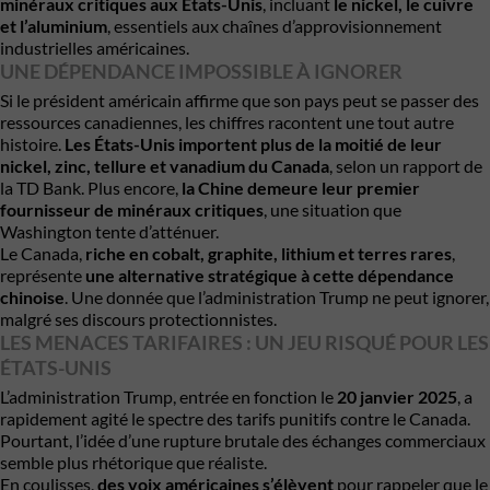
minéraux critiques aux États-Unis
, incluant
le nickel, le cuivre
et l’aluminium
, essentiels aux chaînes d’approvisionnement
industrielles américaines.
UNE DÉPENDANCE IMPOSSIBLE À IGNORER
Si le président américain affirme que son pays peut se passer des
ressources canadiennes, les chiffres racontent une tout autre
histoire.
Les États-Unis importent plus de la moitié de leur
nickel, zinc, tellure et vanadium du Canada
, selon un rapport de
la TD Bank. Plus encore,
la Chine demeure leur premier
fournisseur de minéraux critiques
, une situation que
Washington tente d’atténuer.
Le Canada,
riche en cobalt, graphite, lithium et terres rares
,
représente
une alternative stratégique à cette dépendance
chinoise
. Une donnée que l’administration Trump ne peut ignorer,
malgré ses discours protectionnistes.
LES MENACES TARIFAIRES : UN JEU RISQUÉ POUR LES
ÉTATS-UNIS
L’administration Trump, entrée en fonction le
20 janvier 2025
, a
rapidement agité le spectre des tarifs punitifs contre le Canada.
Pourtant, l’idée d’une rupture brutale des échanges commerciaux
semble plus rhétorique que réaliste.
En coulisses,
des voix américaines s’élèvent
pour rappeler que le