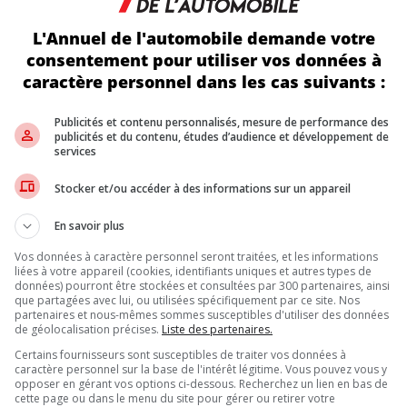
 largement motivée par la clientèle nord-américaine. Dans une ent
L'Annuel de l'automobile demande votre
ssage est clair : malgré l’électrification accélérée du secteur, la
consentement pour utiliser vos données à
r thermique performant.
caractère personnel dans les cas suivants :
Publicités et contenu personnalisés, mesure de performance des
itures sportives, l’entreprise bénéficie pourtant d’un solide pedig
publicités et du contenu, études d’audience et développement de
upes motopropulseurs hybrides à faible cylindrée. Son arrivée dans 
services
ni, la petite taille du moteur repose sur une architecture modulai
 des V6 hybrides actuellement produits, un avantage crucial pour 
Stocker et/ou accéder à des informations sur un appareil
VENIR
En savoir plus
inueraient d’être assemblées à Hethel, au Royaume-Uni. Cette décisi
Vos données à caractère personnel seront traitées, et les informations
îne d’approvisionnement en développant ses propres groupes moto
liées à votre appareil (cookies, identifiants uniques et autres types de
données) pourront être stockées et consultées par 300 partenaires, ainsi
que partagées avec lui, ou utilisées spécifiquement par ce site. Nos
partenaires et nous-mêmes sommes susceptibles d'utiliser des données
de géolocalisation précises.
Liste des partenaires.
Inscrivez vous à l'infolettre.
Certains fournisseurs sont susceptibles de traiter vos données à
caractère personnel sur la base de l'intérêt légitime. Vous pouvez vous y
opposer en gérant vos options ci-dessous. Recherchez un lien en bas de
cette page ou dans le menu du site pour gérer ou retirer votre