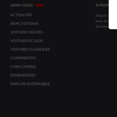
LIENS UTILES
À PROPOS 
ACTUALITÉS
Depuis 20 ans
pour les amat
BANCS D'ESSAIS
dernières no
VOITURES NEUVES
VOITURES ÉCOLOS
VOITURES CLASSIQUES
COMPARATIFS
COIN-CONSEIL
ÉPHÉMÉRIDES
EMPLOIS AUTOMOBILE