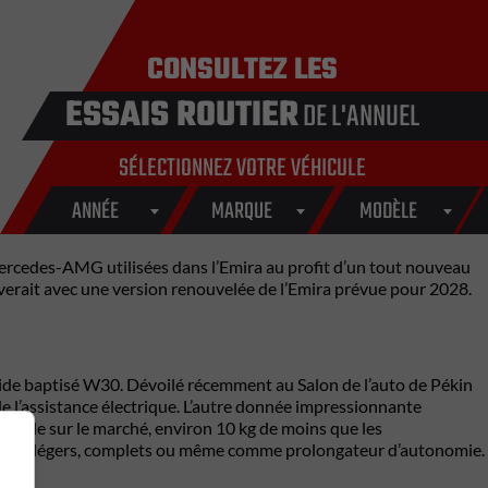
CONSULTEZ LES
ESSAIS ROUTIER
DE L'ANNUEL
SÉLECTIONNEZ VOTRE VÉHICULE
ANNÉE
MARQUE
MODÈLE
ercedes-AMG utilisées dans l’Emira au profit d’un tout nouveau
riverait avec une version renouvelée de l’Emira prévue pour 2028.
ybride baptisé W30. Dévoilé récemment au Salon de l’auto de Pékin
e l’assistance électrique. L’autre donnée impressionnante
ponible sur le marché, environ 10 kg de moins que les
brides légers, complets ou même comme prolongateur d’autonomie.