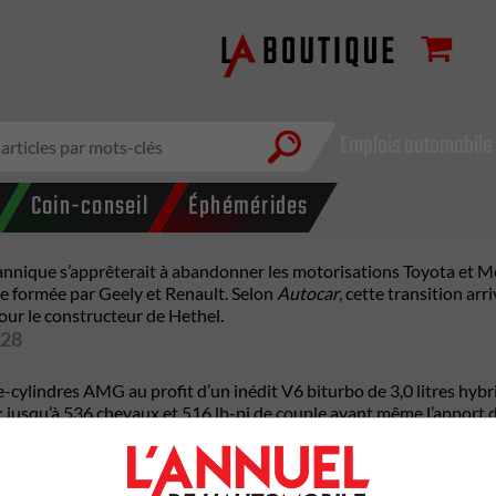
Emplois automobile
Coin-conseil
Éphémérides
nnique s’apprêterait à abandonner les motorisations Toyota et M
e formée par Geely et Renault. Selon
Autocar
, cette transition ar
ur le constructeur de Hethel.
28
atre-cylindres AMG au profit d’un inédit V6 biturbo de 3,0 litres h
: jusqu’à 536 chevaux et 516 lb-pi de couple avant même l’apport d
 qui en ferait le moteur V6 hybride le plus léger actuellement dis
tions hybrides, ce moteur peut fonctionner avec des systèmes hy
V6