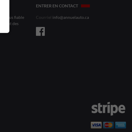
ENTRER EN CONTACT
le plus fiable
Courriel
info@annuelauto.ca
l’affût des