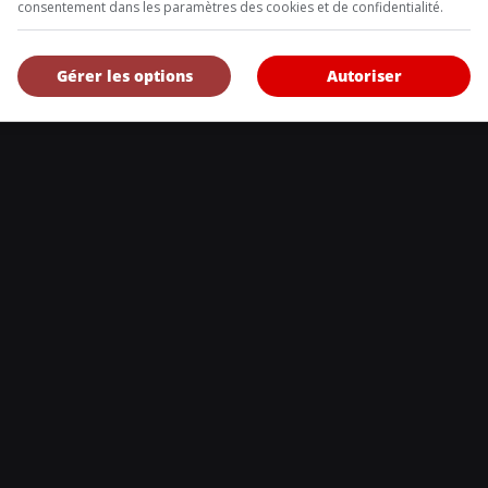
consentement dans les paramètres des cookies et de confidentialité.
DE NOUS
, l’Annuel de l’automobile demeure l’outil de référence le plus complet et 
Gérer les options
Autoriser
eurs et les consommateurs à la recherche d’un véhicule ou simplement à 
uveautés.