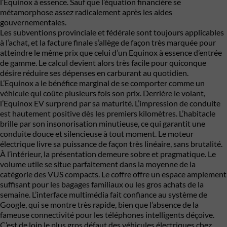
l’Equinox à essence. Sauf que l’équation financière se
métamorphose assez radicalement après les aides
gouvernementales.
Les subventions provinciale et fédérale sont toujours applicables
à l’achat, et la facture finale s’allège de façon très marquée pour
atteindre le même prix que celui d’un Equinox à essence d’entrée
de gamme. Le calcul devient alors très facile pour quiconque
désire réduire ses dépenses en carburant au quotidien.
L’Equinox a le bénéfice marginal de se comporter comme un
véhicule qui coûte plusieurs fois son prix. Derrière le volant,
l’Equinox EV surprend par sa maturité. L’impression de conduite
est hautement positive dès les premiers kilomètres. L’habitacle
brille par son insonorisation minutieuse, ce qui garantit une
conduite douce et silencieuse à tout moment. Le moteur
électrique livre sa puissance de façon très linéaire, sans brutalité.
À l’intérieur, la présentation demeure sobre et pragmatique. Le
volume utile se situe parfaitement dans la moyenne de la
catégorie des VUS compacts. Le coffre offre un espace amplement
suffisant pour les bagages familiaux ou les gros achats de la
semaine. L’interface multimédia fait confiance au système de
Google, qui se montre très rapide, bien que l’absence de la
fameuse connectivité pour les téléphones intelligents déçoive.
C’est de loin le plus gros défaut des véhicules électriques chez