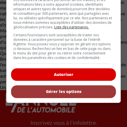
électriques. Leur mécanique compte une fraction des pièces d’un
informations liées à votre appareil (cookies, identifiants
moteur à combustion, les visites au garage s’espacent de façon
uniques et autres types de données) pourront être stockées
radicale à long terme, le système de freinage régénératif préserve
et consultées par 300 partenaires, ainsi que partagées avec
lui, ou utilisées spécifiquement par ce site. Nos partenaires et
les freins physiques de l’usure et les traditionnels changements
nous-mêmes sommes susceptibles d'utiliser des données de
d’huile sont éliminés à tout jamais.
géolocalisation précises.
Liste des partenaires.
Malgré cela, l’usure des batteries est beaucoup plus lente que
Certains fournisseurs sont susceptibles de traiter vos
prévu, ce qui permet d’imaginer qu’on pourrait étirer la vie utile
données à caractère personnel sur la base de l'intérêt
d’un Equinox EV au-delà des 300 000 km et même des 10 à 12 ans
légitime. Vous pouvez vous y opposer en gérant vos options
qui composent, en moyenne, la durée de vie d’une auto au
ci-dessous. Recherchez un lien en bas de cette page ou dans
Québec.
le menu du site pour gérer ou retirer votre consentement
dans les paramètres des cookies et de confidentialité.
Bref, le Chevrolet Equinox EV LT 2026 se moque du prix de
l’essence qui monte et qui descend sans cesse. C’est un modèle de
base, et pourtant, il n’a pas besoin d’artifices pour séduire les
Autoriser
acheteurs. C’est un outil de transport logique, confortable et bien
pensé.
Un choix de tête parfait pour le marché du Canada.
Gérer les options
Inscrivez vous à l'infolettre.