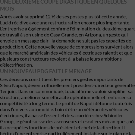
UNE DEUXIÈME COUPE DRASTIQUE EN QUELQUES
MOIS
Après avoir supprimé 12 % de ses postes plus tôt cette année,
Lucid récidive avec une restructuration encore plus importante.
L’entreprise a également confirmé l’élimination du deuxième quart
de travail à son usine de Casa Grande, en Arizona, un geste qui
envoie un message clair : la demande ne suit pas les capacités de
production. Cette nouvelle vague de compressions survient alors
que le marché américain des véhicules électriques ralentit et que
plusieurs constructeurs revoient à la baisse leurs ambitions
d’électrification.
UN NOUVEAU PDG FAIT LE MÉNAGE
Ces décisions constituent les premiers gestes importants de
Silvio Napoli, devenu officiellement président-directeur général le
1er juin. Dans un communiqué, Lucid affirme vouloir simplifier sa
structure, améliorer son efficacité opérationnelle et renforcer sa
compétitivité à long terme. Le profil de Napoli détonne toutefois
dans l’univers automobile. Loin d’être un vétéran des véhicules
électriques, il a passé l’essentiel de sa carrière chez Schindler
Group, le géant suisse des ascenseurs et escaliers mécaniques, où
il a occupé les fonctions de président et chef de la direction. Il
hérite d’une entreprise particulièrement instable sur le plan de la