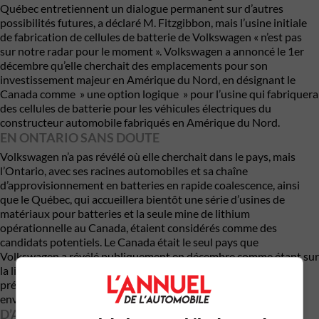
Québec entretiennent un dialogue permanent sur d’autres
possibilités futures, a déclaré M. Fitzgibbon, mais l’usine initiale
de fabrication de cellules de batterie de Volkswagen « n’est pas
sur notre radar pour le moment ». Volkswagen a annoncé le 1er
décembre qu’elle cherchait des emplacements pour son
investissement majeur en Amérique du Nord, en désignant le
Canada comme » une option logique » pour l’usine qui fabriquera
des cellules de batterie pour les véhicules électriques du
constructeur automobile fabriqués en Amérique du Nord.
EN ONTARIO SANS DOUTE
Volkswagen n’a pas révélé où elle cherchait dans le pays, mais
l’Ontario, avec ses racines automobiles et sa chaîne
d’approvisionnement en batteries en rapide coalescence, ainsi
que le Québec, qui accueillera bientôt une série d’usines de
matériaux pour batteries et la seule mine de lithium
opérationnelle au Canada, étaient considérés comme des
candidats potentiels. Le Canada était le seul pays que
Volkswagen a révélé publiquement en décembre comme étant sur
la liste restreinte pour son usine de cellules nord-américaine
prévue, mais il a dit que « d’autres options » étaient également
envisagées.
D’AUTRES PROJETS POUR LE QUÉBEC