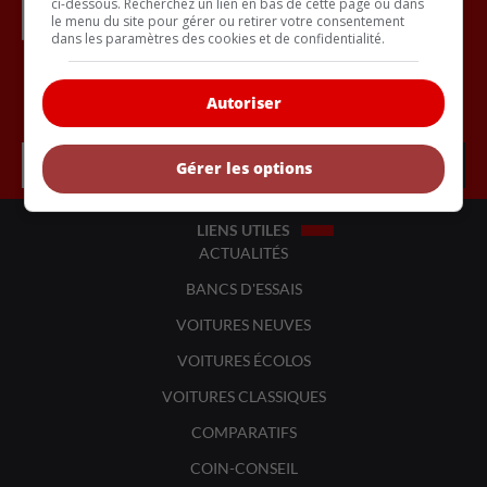
ci-dessous. Recherchez un lien en bas de cette page ou dans
le menu du site pour gérer ou retirer votre consentement
dans les paramètres des cookies et de confidentialité.
Inscrivez vous à l'infolettre.
Autoriser
Gérer les options
LIENS UTILES
ACTUALITÉS
BANCS D'ESSAIS
VOITURES NEUVES
VOITURES ÉCOLOS
VOITURES CLASSIQUES
COMPARATIFS
COIN-CONSEIL