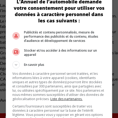
L'Annuel de l'automobile demande
Laurie Bouchard, porte-parole du ministère fédéral de
votre consentement pour utiliser vos
l’innovation, des sciences et du développement économique, a
données à caractère personnel dans
confirmé qu’Ottawa est toujours en discussion avec Volkswagen.
les cas suivants :
Le Québec, quant à lui, n’abandonne pas sa quête d’autres
fabricants de cellules. Actuellement, selon M. Fitzgibbon, la
province a deux usines potentielles dans son pipeline. Bécancour
Publicités et contenu personnalisés, mesure de
performance des publicités et du contenu, études
est sur le point d’accueillir une série d’usines de matériaux pour
d’audience et développement de services
batteries. Des transformateurs de lithium, de nickel et de cobalt
envisagent des investissements, tandis que Nouveau Monde
Stocker et/ou accéder à des informations sur un
Graphite Inc. a déjà commencé la construction d’une usine dans la
appareil
ville.
Deux usines de matériaux actifs de cathode (CAM) sont
En savoir plus
également en projet. En mars 2022, General Motors et Posco
Chemical ont annoncé leur intention de construire une usine de
Vos données à caractère personnel seront traitées, et les
informations liées à votre appareil (cookies, identifiants
CAM de 500 millions de dollars dans la ville. L’entreprise chimique
uniques et autres types de données) pourront être stockées
allemande BASF a acheté un terrain à Bécancour pour sa propre
et consultées par 300 partenaires, ainsi que partagées avec
usine le même mois.
lui, ou utilisées spécifiquement par ce site. Nos partenaires et
nous-mêmes sommes susceptibles d'utiliser des données de
géolocalisation précises.
Liste des partenaires.
Avec des renseignements d’Automotive News Canada
Certains fournisseurs sont susceptibles de traiter vos
données à caractère personnel sur la base de l'intérêt
légitime. Vous pouvez vous y opposer en gérant vos options