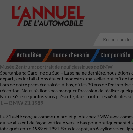
Actualités
Bancs d'essais
Comparatifs
Musée Zentrum : portrait de neuf classiques de BMW
Spartanburg, Caroline du Sud – La semaine dernière, nous étions d
départ, ses installations étaient modestes, mais elles ont crû de f
Lors de notre première soirée là-bas, où les 30 ans de l’entreprise
réception. Nous n’allions pas manquer l’occasion de réaliser quelq
Notre série de photos vous présente, dans l’ordre, les véhicules su
1 — BMW Z1 1989
La Z1 a été conçue comme un projet pilote chez BMW, avec comme o
qui se glissent de façon verticale vers le bas pour pratiquement di
fabriqués entre 1989 et 1991. Sous le capot, un 6-cylindres en lig