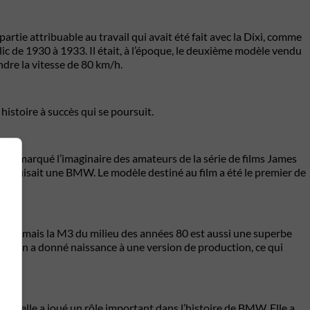
tie attribuable au travail qui avait été fait avec la Dixi, comme
blic de 1930 à 1933. Il était, à l’époque, le deuxième modèle vendu
ndre la vitesse de 80 km/h.
histoire à succès qui se poursuit.
aussi marqué l’imaginaire des amateurs de la série de films James
d conduisait une BMW. Le modèle destiné au film a été le premier de
ées 80, mais la M3 du milieu des années 80 est aussi une superbe
it qu’on a donné naissance à une version de production, ce qui
 et elle a joué un rôle important dans l’histoire de BMW. Elle a