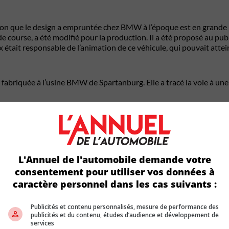
on que le design a empruntée chez BMW à l’époque est en grande par
r de course, a été modifié pour la production. Il a été proposé au pu
 était responsable de l’animation de ce véhicule, qui pouvait attei
 fabriquée à l’usine BMW de Spartanburg. Elle a tracé la voie à une 
u plaisir de conduire qu’elle a procuré à ses propriétaires. Elle a 
 le volet GoldenEye. Il s’agissait de la première fois que James Bon
MW a produit 297 088 Z3 entre 1995 et 2002.
L'Annuel de l'automobile demande votre
consentement pour utiliser vos données à
e BMW de l’histoire. L’auteur de ces lignes aime bien la M5 des ann
s séries de courses de type Touring, mais la réaction du public a fa
caractère personnel dans les cas suivants :
Publicités et contenu personnalisés, mesure de performance des
publicités et du contenu, études d’audience et développement de
services
té lancée au milieu des années 50. Cette puce a été révolutionnaire