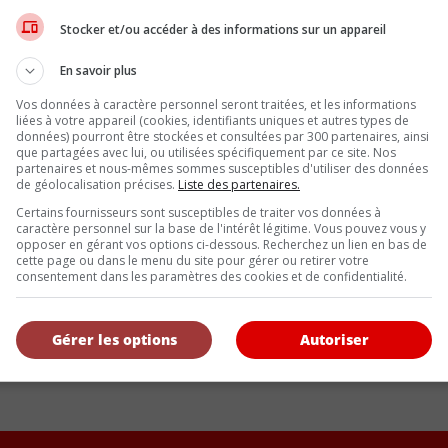
’après-guerre difficile en Europe. Ses principales caractéristiqu
Stocker et/ou accéder à des informations sur un appareil
ation, l’Isetta a permis à BMW de survivre à une période financière 
En savoir plus
e voiture a été dessinée il y a un quart de siècle. Ses lignes sont 
Vos données à caractère personnel seront traitées, et les informations
liées à votre appareil (cookies, identifiants uniques et autres types de
vé au rang de mythe, et exige aujourd’hui une petite fortune pour 
données) pourront être stockées et consultées par 300 partenaires, ainsi
au 0-100 km/h est d’environ 4,5 secondes. Seulement 5703 Z8 ont é
que partagées avec lui, ou utilisées spécifiquement par ce site. Nos
partenaires et nous-mêmes sommes susceptibles d'utiliser des données
de géolocalisation précises.
Liste des partenaires.
le avec le roadster 315. La compagnie décide alors d’en faire une
Certains fournisseurs sont susceptibles de traiter vos données à
caractère personnel sur la base de l'intérêt légitime. Vous pouvez vous y
’avant-guerre. Un moteur 6-cylindres offrant 45 chevaux équipait 
opposer en gérant vos options ci-dessous. Recherchez un lien en bas de
u musée Zentrum de Caroline du Sud. La 319 a été assemblée de 19
cette page ou dans le menu du site pour gérer ou retirer votre
consentement dans les paramètres des cookies et de confidentialité.
plus récents, comme ce X5 de première génération. Le X5 est produi
Gérer les options
Autoriser
 fait, sans le succès des modèles utilitaires, on peut se demander