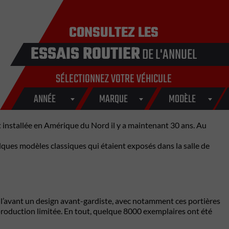
CONSULTEZ LES
ESSAIS ROUTIER
DE L'ANNUEL
SÉLECTIONNEZ VOTRE VÉHICULE
ANNÉE
MARQUE
MODÈLE
 installée en Amérique du Nord il y a maintenant 30 ans. Au
elques modèles classiques qui étaient exposés dans la salle de
 l’avant un design avant-gardiste, avec notamment ces portières
e production limitée. En tout, quelque 8000 exemplaires ont été