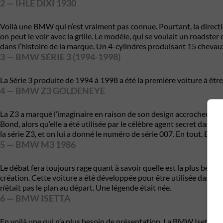
2 — IHLE DIXI 1930
Voilà une BMW qui n’est vraiment pas connue. Pourtant, la directi
on peut le voir avec la grille. Le modèle, qui se voulait un roadste
dans l’histoire de la marque. Un 4-cylindres produisant 15 chevaux
3 — BMW SÉRIE 3 (1994-1998)
La Série 3 produite de 1994 à 1998 a été la première voiture à être
4 — BMW Z3 GOLDENEYE
La Z3 a marqué l’imaginaire en raison de son design accrocheur et d
Bond, alors qu’elle a été utilisée par le célèbre agent secret dans
la série Z3, et on lui a donné le numéro de série 007. En tout, B
5 — BMW M3 1986
Le débat fera toujours rage quant à savoir quelle est la plus bell
création. Cette voiture a été développée pour être utilisée dans le
n’était pas le plan au départ. Une légende était née.
6 — BMW ISETTA
En voilà une qui n’a plus besoin de présentation. La BMW Isetta a é