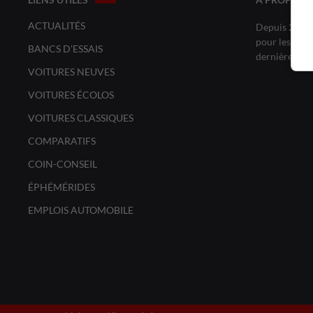
ACTUALITÉS
Depuis 20 ans
pour les amat
BANCS D'ESSAIS
dernières no
VOITURES NEUVES
VOITURES ÉCOLOS
VOITURES CLASSIQUES
COMPARATIFS
COIN-CONSEIL
ÉPHÉMÉRIDES
EMPLOIS AUTOMOBILE