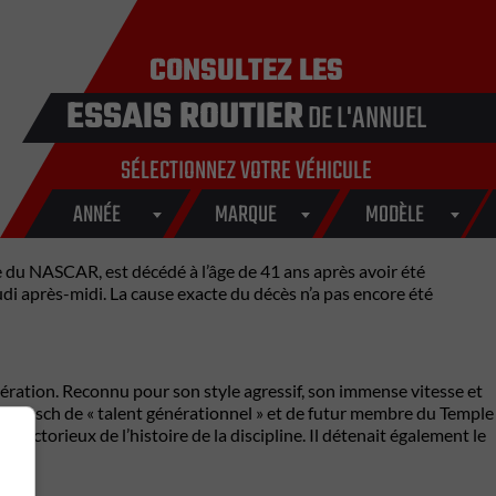
CONSULTEZ LES
ESSAIS ROUTIER
DE L'ANNUEL
SÉLECTIONNEZ VOTRE VÉHICULE
ANNÉE
MARQUE
MODÈLE
ne du NASCAR, est décédé à l’âge de 41 ans après avoir été
di après-midi. La cause exacte du décès n’a pas encore été
ration. Reconnu pour son style agressif, son immense vitesse et
ié Busch de « talent générationnel » et de futur membre du Temple
victorieux de l’histoire de la discipline. Il détenait également le