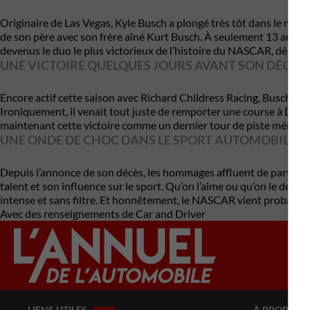
Originaire de
Las Vegas
, Kyle Busch a plongé très tôt dans le monde
de son père avec son frère aîné
Kurt Busch
. À seulement 13 ans, i
devenus le duo le plus victorieux de l’histoire du NASCAR, dépassa
UNE VICTOIRE QUELQUES JOURS AVANT SON DÉCÈS
Encore actif cette saison avec Richard Childress Racing, Busch pi
Ironiquement, il venait tout juste de remporter une course à
Dove
maintenant cette victoire comme un dernier tour de piste mémora
UNE ONDE DE CHOC DANS LE SPORT AUTOMOBILE
Depuis l’annonce de son décès, les hommages affluent de partout
talent et son influence sur le sport. Qu’on l’aime ou qu’on le détest
intense et sans filtre. Et honnêtement, le NASCAR vient probable
Avec des renseignements de Car and Driver
LIENS UTILES
À PROPOS 