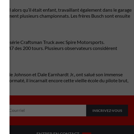
milial alors qu’il était enfant, travaillant également dans le garage
rapidement plusieurs championnats. Les frères Busch sont ensuite
t à la série Craftsman Truck avec
Spire Motorsports
.
nt 147 des 200 tours. Plusieurs observateurs considèrent
Jimmie Johnson
et
Dale Earnhardt Jr.
, ont salué son immense
is formaté, il incarnait encore cette vieille école du pilote brut,
ENTRER EN CONTACT