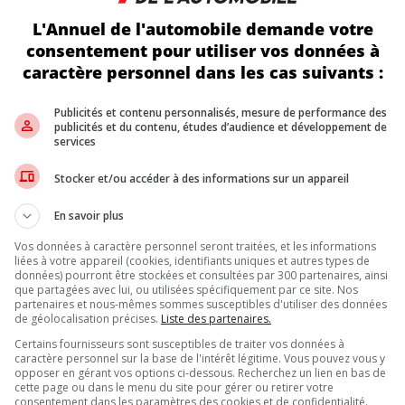
L'Annuel de l'automobile demande votre
 de la course automobile. Il pilotait déjà des karts sur le terrain fa
l faisait déjà sa marque dans les séries Legends Cars, remportant 
consentement pour utiliser vos données à
nt même la célèbre famille Allison.
caractère personnel dans les cas suivants :
Publicités et contenu personnalisés, mesure de performance des
lotait la Chevrolet No. 8 en Coupe NASCAR. Il participait égalemen
publicités et du contenu, études d’audience et développement de
services
r Motor Speedway
le week-end dernier, dominant l’épreuve penda
ble pour celui qu’on surnommait « Rowdy ».
Stocker et/ou accéder à des informations sur un appareil
En savoir plus
 dans le paddock NASCAR. Plusieurs pilotes, dont
Denny Hamlin
,
e, Kyle Busch ne laissait personne indifférent. Dans un univers parfo
Vos données à caractère personnel seront traitées, et les informations
ment de perdre son dernier véritable « méchant » charismatique.
liées à votre appareil (cookies, identifiants uniques et autres types de
données) pourront être stockées et consultées par 300 partenaires, ainsi
que partagées avec lui, ou utilisées spécifiquement par ce site. Nos
partenaires et nous-mêmes sommes susceptibles d'utiliser des données
de géolocalisation précises.
Liste des partenaires.
Inscrivez vous à l'infolettre.
Certains fournisseurs sont susceptibles de traiter vos données à
caractère personnel sur la base de l'intérêt légitime. Vous pouvez vous y
opposer en gérant vos options ci-dessous. Recherchez un lien en bas de
cette page ou dans le menu du site pour gérer ou retirer votre
consentement dans les paramètres des cookies et de confidentialité.
DE NOUS