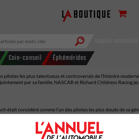
Emplois automobile
Coin-conseil
Éphémérides
des pilotes les plus talentueux et controversés de l’histoire moder
jointement par sa famille,
NASCAR
et
Richard Childress Racing
jeu
était considéré comme l’un des pilotes les plus doués de sa géné
s de deux décennies. Dans un communiqué officiel, NASCAR a qualif
es en NASCAR Cup Series, ce qui le place parmi les pilotes les plus 
éries nationales de NASCAR.
URT