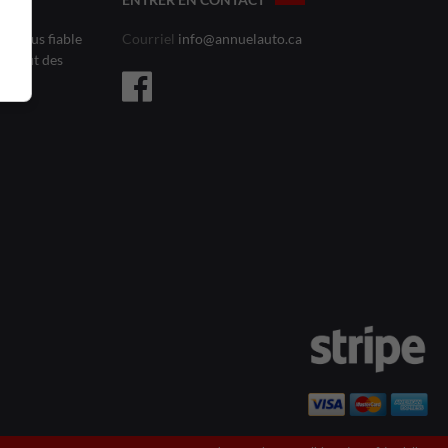
le plus fiable
Courriel
info@annuelauto.ca
l’affût des