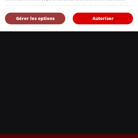
, l’Annuel de l’automobile demeure l’outil de référence le plus complet et 
Gérer les options
Autoriser
eurs et les consommateurs à la recherche d’un véhicule ou simplement à 
uveautés.