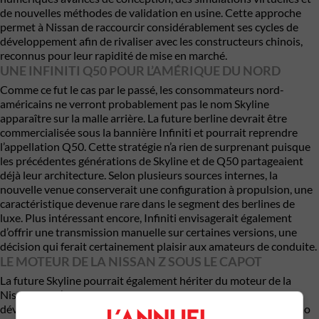
de nouvelles méthodes de validation en usine. Cette approche
permet à Nissan de raccourcir considérablement ses cycles de
développement afin de rivaliser avec les constructeurs chinois,
reconnus pour leur rapidité de mise en marché.
UNE INFINITI Q50 POUR L’AMÉRIQUE DU NORD
Comme ce fut le cas par le passé, les consommateurs nord-
américains ne verront probablement pas le nom Skyline
apparaître sur la malle arrière. La future berline devrait être
commercialisée sous la bannière Infiniti et pourrait reprendre
l’appellation Q50. Cette stratégie n’a rien de surprenant puisque
les précédentes générations de Skyline et de Q50 partageaient
déjà leur architecture. Selon plusieurs sources internes, la
nouvelle venue conserverait une configuration à propulsion, une
caractéristique devenue rare dans le segment des berlines de
luxe. Plus intéressant encore, Infiniti envisagerait également
d’offrir une transmission manuelle sur certaines versions, une
décision qui ferait certainement plaisir aux amateurs de conduite.
LE MOTEUR DE LA NISSAN Z SOUS LE CAPOT
La future Skyline pourrait également hériter du moteur de la
Nissan Z. Il s’agirait du V6 biturbo VR30DDTT de 3,0 litres
développant jusqu’à 420 chevaux dans la récente version Nismo