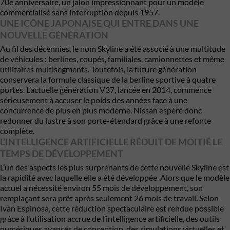
70e anniversaire, un jalon impressionnant pour un modèle
commercialisé sans interruption depuis 1957.
UNE ICÔNE JAPONAISE QUI ENTRE DANS UNE
NOUVELLE GÉNÉRATION
Au fil des décennies, le nom Skyline a été associé à une multitude
de véhicules : berlines, coupés, familiales, camionnettes et même
utilitaires multisegments. Toutefois, la future génération
conservera la formule classique de la berline sportive à quatre
portes. L’actuelle génération V37, lancée en 2014, commence
sérieusement à accuser le poids des années face à une
concurrence de plus en plus moderne. Nissan espère donc
redonner du lustre à son porte-étendard grâce à une refonte
complète.
L’INTELLIGENCE ARTIFICIELLE RÉDUIT DE MOITIÉ LE
TEMPS DE DÉVELOPPEMENT
L’un des aspects les plus surprenants de cette nouvelle Skyline est
la rapidité avec laquelle elle a été développée. Alors que le modèle
actuel a nécessité environ 55 mois de développement, son
remplaçant sera prêt après seulement 26 mois de travail. Selon
Ivan Espinosa, cette réduction spectaculaire est rendue possible
grâce à l’utilisation accrue de l’intelligence artificielle, des outils
numériques avancés de conception, des simulations virtuelles et