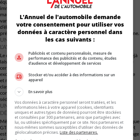
équipée d’une boîte manuelle. Une telle mécanique placerait
immédiatement la berline parmi les références du segment en
matière de performances. Nissan pourrait aussi proposer des
L'Annuel de l'automobile demande
variantes à rouage intégral et transmission automatique afin
votre consentement pour utiliser vos
d’élargir sa clientèle, mais tout indique que la marque souhaite
données à caractère personnel dans
préserver le caractère sportif qui a bâti la réputation de la Skyline.
les cas suivants :
UN DESIGN INSPIRÉ DU PASSÉ, TOURNÉ VERS
L’AVENIR
Publicités et contenu personnalisés, mesure de
Le directeur mondial du design de Nissan, Alfonso Albaisa, a déjà
performance des publicités et du contenu, études
laissé entendre que le style de la nouvelle Skyline s’inspirera de
d’audience et développement de services
certains éléments historiques sans tomber dans la nostalgie
excessive. Selon lui, la voiture affichera une silhouette agressive
Stocker et/ou accéder à des informations sur un
appareil
et moderne, avec des proportions rappelant les modèles
classiques tout en adoptant un langage stylistique résolument
En savoir plus
contemporain. Cette approche pourrait permettre à Nissan de
séduire autant les puristes que les nouveaux acheteurs.
Vos données à caractère personnel seront traitées, et les
UNE NOUVELLE GT-R EST ÉGALEMENT EN
informations liées à votre appareil (cookies, identifiants
DÉVELOPPEMENT
uniques et autres types de données) pourront être stockées
et consultées par 300 partenaires, ainsi que partagées avec
Même si cette Skyline ne remplacera pas directement la mythique
lui, ou utilisées spécifiquement par ce site. Nos partenaires et
GT-R R35, Nissan confirme qu’une nouvelle génération de GT-R
nous-mêmes sommes susceptibles d'utiliser des données de
géolocalisation précises.
Liste des partenaires.
est bel et bien en chantier. Ivan Espinosa a indiqué que davantage
de détails seront dévoilés ultérieurement, mais plusieurs