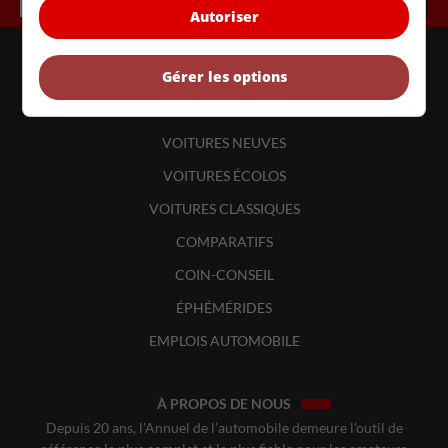
Autoriser
LIENS UTILES
Gérer les options
ACTUALITÉS
BANCS D'ESSAIS
VOITURES NEUVES
VOITURES ÉCOLOS
VOITURES CLASSIQUES
COMPARATIFS
COIN-CONSEIL
ÉPHÉMÉRIDES
EMPLOIS AUTOMOBILE
À PROPOS DE NOUS
Depuis 20 ans, l’Annuel de l’automobile demeure l’outil de