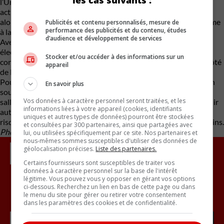
l’Uncharted compact et le Trailseeker de taille moyenne sont
actuellement dans leur phase d’introduction sur notre marché,
alors que le Getaway, un modèle à 7 places, se joindra à la gamme
Publicités et contenu personnalisés, mesure de
performance des publicités et du contenu, études
à la fin de 2026.
d’audience et développement de services
Avec le Solterra, Subaru aura désormais quatre utilitaires
électriques à proposer à sa clientèle. Pour le constructeur, cela
Stocker et/ou accéder à des informations sur un
constitue un atout important dans un marché qui penche du côté
appareil
de l’électrification.
Pour certains concessionnaires, par contre, cette multiplication
En savoir plus
soudaine des produits pourrait représenter un casse-tête, les
Vos données à caractère personnel seront traitées, et les
salles d’exposition n’étant pas toutes assez vastes pour accueillir
informations liées à votre appareil (cookies, identifiants
autant de nouveautés d’un coup, alors que les inventaires
uniques et autres types de données) pourront être stockées
risquent de croître peut-être trop rapidement au goût de certains.
et consultées par 300 partenaires, ainsi que partagées avec
Photos : Subaru et Yoichi Hori/LinkedIn
lui, ou utilisées spécifiquement par ce site. Nos partenaires et
nous-mêmes sommes susceptibles d'utiliser des données de
géolocalisation précises.
Liste des partenaires.
Certains fournisseurs sont susceptibles de traiter vos
données à caractère personnel sur la base de l'intérêt
légitime. Vous pouvez vous y opposer en gérant vos options
ci-dessous. Recherchez un lien en bas de cette page ou dans
Inscrivez vous à l'infolettre.
le menu du site pour gérer ou retirer votre consentement
dans les paramètres des cookies et de confidentialité.