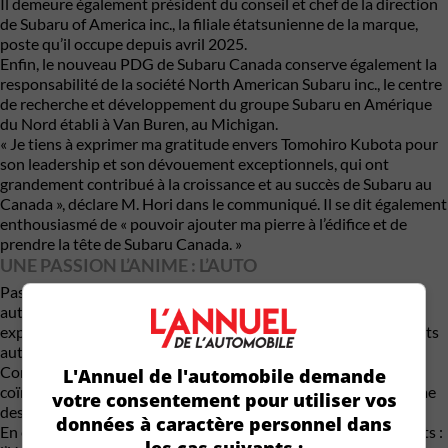
Il demeure également président du conseil et chef de la direction
de Subaru of America inc., la filiale étatsunienne de la marque,
poste qu’il occupe depuis avril 2025.
Enfin, le nouveau PDG de Subaru Canada conserve également la
responsabilité de la société North American Subaru inc., le centre
de recherche et développement du groupe Subaru en Amérique
du Nord établi à Van Buren, au Michigan.
« Je tiens à exprimer ma gratitude envers Tomohiro Kubota pour
son leadership et son dévouement exceptionnels, qui ont
grandement contribué à la croissance et au succès de Subaru au
Canada », déclare M. Hori dans le communiqué. Il se dit également
enthousiasmé de « pouvoir ajouter ma pierre à l’édifice et de
prendre la tête de Subaru Canada. »
UNE PASSION L’ANIME : L’AUTO
Passionné d’automobiles, tout particulièrement de sport
automobile, M. Hori a une formation d’ingénieur. Fort d’une
expérience de plus de 29 ans dans le développement de produits
automobiles et la gestion d’entreprise au sein de Subaru
Corporation, son arrivée à la direction de la filiale canadienne
L'Annuel de l'automobile demande
coïncide avec une période de grande diversification de la gamme
votre consentement pour utiliser vos
des produits Subaru.
données à caractère personnel dans
En effet, cette année, trois utilitaires électrifiés font leurs débuts :
les cas suivants :