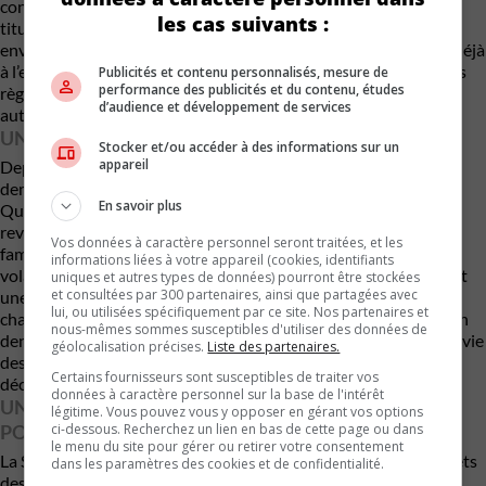
conducteurs, comparativement à 2,79 chez les automobilistes
les cas suivants :
titulaires d’un permis canadien. Autre donnée révélatrice :
environ 40 % des détenteurs de permis étrangers échouaient déjà
à l’examen pratique québécois avant même le resserrement des
Publicités et contenu personnalisés, mesure de
performance des publicités et du contenu, études
règles. Chez les conducteurs québécois, le taux d’échec tourne
d’audience et développement de services
autour de 20 %.
UNE PRESSION ÉNORME SUR LE SYSTÈME
Stocker et/ou accéder à des informations sur un
appareil
Depuis le début de 2023, plus de 400 000 immigrants ont
demandé la reconnaissance de leur expérience de conduite au
En savoir plus
Québec. Cette hausse massive des demandes a forcé Québec à
revoir son approche afin d’éviter que des conducteurs peu
Vos données à caractère personnel seront traitées, et les
familiers avec les réalités routières québécoises prennent le
informations liées à votre appareil (cookies, identifiants
volant sans supervision. Car conduire au Québec exige souvent
uniques et autres types de données) pourront être stockées
et consultées par 300 partenaires, ainsi que partagées avec
une adaptation importante : conditions hivernales difficiles,
lui, ou utilisées spécifiquement par ce site. Nos partenaires et
chaussées dégradées, cônes orange omniprésents et circulation
nous-mêmes sommes susceptibles d'utiliser des données de
dense dans des secteurs comme Montréal compliquent déjà la vie
géolocalisation précises.
Liste des partenaires.
des automobilistes locaux… imaginez pour quelqu’un qui
Certains fournisseurs sont susceptibles de traiter vos
découvre en même temps les règles nord-américaines.
données à caractère personnel sur la base de l'intérêt
UNE AUTRE RÉDUCTION DE LA PÉRIODE DE GRÂCE
légitime. Vous pouvez vous y opposer en gérant vos options
ci-dessous. Recherchez un lien en bas de cette page ou dans
POSSIBLE
le menu du site pour gérer ou retirer votre consentement
La SAAQ indique qu’il est encore trop tôt pour mesurer les effets
dans les paramètres des cookies et de confidentialité.
des nouvelles règles sur le bilan routier. Mais si les statistiques