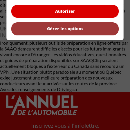
d’accidents ne s’améliorent pas suffisamment, Québec pourrait
aller encore plus loin et réduire la période de grâce de six mois à
Autoriser
seulement trois mois, comme c’est déjà le cas dans plusieurs
provinces canadiennes.
UN PROBLÈME INATTENDU : SAAQCLIQ
Gérer les options
INACCESSIBLE À L’ÉTRANGER
Ironiquement, plusieurs outils de préparation en ligne offerts par
la SAAQ demeurent difficiles d’accès pour les futurs immigrants
vivant encore à l’étranger. Les vidéos éducatives, questionnaires
et guides de préparation disponibles sur
SAAQCliq
seraient
actuellement bloqués à l’extérieur du Canada sans recours à un
VPN. Une situation plutôt paradoxale au moment où Québec
exige justement une meilleure préparation des nouveaux
conducteurs avant leur arrivée sur les routes de la province.
Avec des renseignements de Driving.ca
Inscrivez vous à l'infolettre.