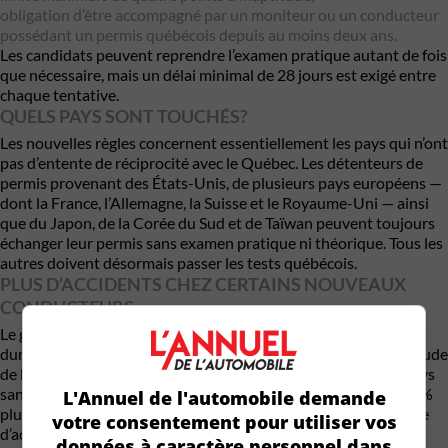
obligation d’être accompagné par un moniteur ou un conducteur
possédant un permis québécois depuis au moins deux ans.
Les candidats peuvent reprendre l’examen pratique autant de fois
que nécessaire, mais un délai minimal de 28 jours est exigé entre
chaque tentative.
QUELS PAYS SONT TOUCHÉS?
Les nouvelles règles concernent essentiellement les pays qui n’ont
pas d’entente de réciprocité avec le Québec. Les détenteurs de
permis provenant des États-Unis, de plusieurs pays européens —
dont la France, l’Allemagne, la Suisse et le Royaume-Uni — ainsi
que du Japon, de la Corée du Sud et de Taïwan peuvent toujours
échanger leur permis sans examen pratique ni théorique. Tous les
autres doivent désormais passer les tests québécois.
PLUS D’ACCIDENTS CHEZ CERTAINS NOUVEAUX
CONDUCTEURS
Le gouvernement de la
Coalition Avenir Québec
justifie ce
durcissement par des enjeux de sécurité routière. Selon une étude
de la SAAQ publiée en 2023, les conducteurs provenant de pays
sans entente de réciprocité étaient impliqués dans près de 50 %
L'Annuel de l'automobile demande
plus d’accidents que les conducteurs canadiens. Leur fréquence
votre consentement pour utiliser vos
d’accidents atteignait 3,94 collisions par tranche de 1 000
données à caractère personnel dans