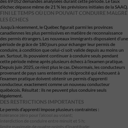
des 69 052 demandes analysées durant cette période. Le taux
d’échec dépasse même de 21 % les prévisions initiales de la SAAQ.
FINI LE TEMPS OÙ L’ON POUVAIT CONDUIRE MALGRÉ
LES ÉCHECS
Jusqu’à récemment, le Québec figurait parmi les provinces
canadiennes les plus permissives en matière de reconnaissance
des permis étrangers. Les nouveaux immigrants disposaient d’une
période de grâce de 180 jours pour échanger leur permis de
conduire, à condition que celui-ci soit valide depuis au moins un
an. Surtout, ils pouvaient continuer à conduire seuls pendant
cette période même après plusieurs échecs à l’examen pratique.
Depuis juin 2025, ce n’est plus le cas. Désormais, les conducteurs
provenant de pays sans entente de réciprocité qui échouent à
l’examen pratique doivent obtenir un permis d’apprenti
conducteur, exactement comme un nouveau conducteur
québécois. Résultat : ils ne peuvent plus conduire seuls
légalement.
DES RESTRICTIONS IMPORTANTES
Le permis d’apprenti impose plusieurs contraintes :
tolérance zéro pour l’alcool au volant;
interdiction de conduire entre minuit et 5 h;
limite maximale de quatre points d’inaptitude;