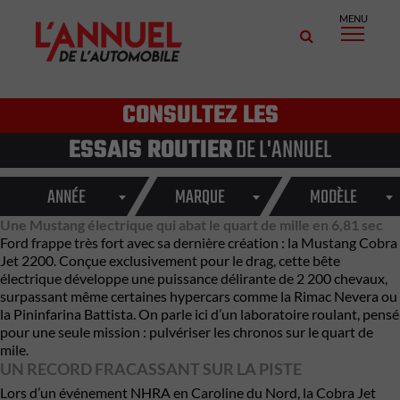
MENU
CONSULTEZ LES
ESSAIS ROUTIER
DE L'ANNUEL
ANNÉE
MARQUE
MODÈLE
Une Mustang électrique qui abat le quart de mille en 6,81 sec
Ford
frappe très fort avec sa dernière création : la
Mustang Cobra
Jet 2200
. Conçue exclusivement pour le drag, cette bête
électrique développe une puissance délirante de 2 200 chevaux,
surpassant même certaines hypercars comme la
Rimac Nevera
ou
la
Pininfarina Battista
. On parle ici d’un laboratoire roulant, pensé
pour une seule mission : pulvériser les chronos sur le quart de
mile.
UN RECORD FRACASSANT SUR LA PISTE
Lors d’un événement NHRA en Caroline du Nord, la Cobra Jet