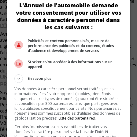
batteries sous le châssis, deux batteries à l’arrière et une batterie
L'Annuel de l'automobile demande
à l’avant, déplaçable pour ajuster la répartition des masses
votre consentement pour utiliser vos
Une approche quasi chirurgicale, qui permet d’optimiser
données à caractère personnel dans
l’adhérence selon les conditions de piste.
L’ÉLECTRIQUE PREND LE POUVOIR EN DRAG
les cas suivants :
Avec cette Mustang, Ford poursuit une stratégie déjà amorcée
avec des projets extrêmes comme le SuperVan ou le F-150
Publicités et contenu personnalisés, mesure de
performance des publicités et du contenu, études
Lightning SuperTruck. Mais ici, le message est encore plus clair :
d’audience et développement de services
l’électrique n’est plus seulement compétitif — il domine. En
éliminant les contraintes mécaniques des moteurs thermiques et
Stocker et/ou accéder à des informations sur un
en exploitant un couple instantané, les EV redéfinissent les règles
appareil
du jeu en accélération pure.
UNE VITRINE TECHNOLOGIQUE PLUS QU’UN
En savoir plus
PRODUIT
Vos données à caractère personnel seront traitées, et les
Soyons clairs : la Cobra Jet 2200 n’a rien d’une voiture de série.
informations liées à votre appareil (cookies, identifiants
Elle sert avant tout de démonstrateur technologique pour
Ford
uniques et autres types de données) pourront être stockées
et consultées par 300 partenaires, ainsi que partagées avec
Performance
. Mais son importance dépasse largement le simple
lui, ou utilisées spécifiquement par ce site. Nos partenaires et
cadre du sport automobile. Elle illustre jusqu’où peut aller
nous-mêmes sommes susceptibles d'utiliser des données de
l’ingénierie électrique… et envoie un signal fort aux puristes du
géolocalisation précises.
Liste des partenaires.
V8 : même les icônes du drag doivent désormais composer avec
Certains fournisseurs sont susceptibles de traiter vos
l’électrification.
données à caractère personnel sur la base de l'intérêt
Avec des renseignements de Carscopps
légitime. Vous pouvez vous y opposer en gérant vos options