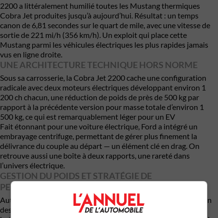
2200 a littéralement humilié toutes les Mustang thermiques
Cobra Jet produites jusqu’à aujourd’hui. Résultat : un temps
canon de 6,81 secondes sur le quart de mile, avec une vitesse de
sortie de 221 mi/h (356 km/h). Un exploit qui place cette
Mustang parmi les véhicules électriques les plus rapides jamais
vus en ligne droite.
UNE ARCHITECTURE TECHNIQUE HORS NORME
Sous sa carrosserie, la Cobra Jet 2200 cache une configuration
radicale avec deux moteurs électriques développant environ 1
200 ch chacun, une réduction de poids de près de 500 kg par
rapport à la précédente version pour masse totale d’environ 1
500 kg, ce qui est remarquablement léger pour un EV
Fait étonnant pour une voiture électrique, Ford a intégré un
embrayage centrifuge, permettant de gérer plus finement la
délivrance du couple au départ — un élément clé en drag. On
retrouve aussi une boîte à deux rapports, une rareté dans
l’univers électrique.
GESTION DU POIDS ET STRATÉGIE DE
PERFORMANCE
Autre détail digne d’une voiture de compétition pure : la gestion
des batteries. La Cobra Jet 2200 utilise un groupe principal de