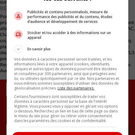
sur borne DC.
RECHARGE AC ET HABITACLE MODULABLE
Publicités et contenu personnalisés, mesure de
Pour la première fois chez Kia au lancement d’un modèle, l’EV2
performance des publicités et du contenu, études
d’audience et développement de services
propose des chargeurs embarqués de 11 kW et 22 kW en courant
alternatif, un clin d’œil au réseau européen largement axé sur l’AC.
Stocker et/ou accéder à des informations sur un
L’habitacle mise sur la modularité avec une banquette arrière
appareil
coulissante et inclinable, offerte en configuration quatre ou cinq
places. Le poste de conduite reprend la recette des EV3 et EV4 :
En savoir plus
deux écrans de 12,3 pouces et un afficheur de climatisation de 5,3
pouces sous le système ccNC Lite.
Vos données à caractère personnel seront traitées, et les
informations liées à votre appareil (cookies, identifiants
Reste maintenant à savoir si ce modèle va traverser l’Atlantique.
uniques et autres types de données) pourront être stockées
Avec des renseignements d’Automotive News
et consultées par 300 partenaires, ainsi que partagées avec
lui, ou utilisées spécifiquement par ce site. Nos partenaires et
nous-mêmes sommes susceptibles d'utiliser des données de
géolocalisation précises.
Liste des partenaires.
Certains fournisseurs sont susceptibles de traiter vos
données à caractère personnel sur la base de l'intérêt
légitime. Vous pouvez vous y opposer en gérant vos options
ci-dessous. Recherchez un lien en bas de cette page ou dans
Inscrivez vous à l'infolettre.
le menu du site pour gérer ou retirer votre consentement
dans les paramètres des cookies et de confidentialité.