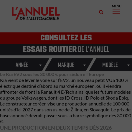
MENU
CONSULTEZ LES
ESSAIS ROUTIER
DE L'ANNUEL
ANNÉE
MARQUE
MODÈLE
Le Kia EV2 sous les 30 000 € pour séduire l’Europe
Kia vient de lever le voile sur l’EV2, un nouveau petit VUS 100 %
électrique destiné d’abord au marché européen, où il viendra
affronter de front la Renault 4 E-Tech ainsi que les futurs modèles
du groupe Volkswagen, dont les ID Cross, ID Polo et Skoda Epiq.
Le constructeur coréen vise une production annuelle de 100 000
unités d’ici 2027 dans son usine de Žilina, en Slovaquie. Le prix de
base annoncé devrait passer sous la barre symbolique des 30 000
€.
UNE PRODUCTION EN DEUX TEMPS DÈS 2026