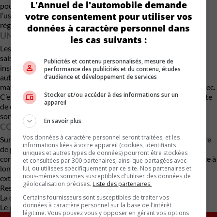
L'Annuel de l'automobile demande
pour des marchés comme le Québec ou les pays nordiques où
votre consentement pour utiliser vos
l’usage des crampons est répandu mais de plus en plus
réglementé.
données à caractère personnel dans
UNE RÉPONSE AUX HIVERS IMPRÉVISIBLES
les cas suivants :
Les cycles répétés de gel-dégel compliquent la gestion
saisonnière des pneus à crampons. Il devient risqué de les
Publicités et contenu personnalisés, mesure de
installer trop tôt… ou de les retirer trop tard. Avec un système
performance des publicités et du contenu, études
d’audience et développement de services
autorégulé, le conducteur n’a plus à choisir entre performance
maximale sur glace et comportement acceptable sur asphalte sec.
Stocker et/ou accéder à des informations sur un
C’est une solution particulièrement pertinente dans un contexte
appareil
de changements climatiques où les variations de température
sont plus fréquentes.
En savoir plus
CONCLUSION
Vos données à caractère personnel seront traitées, et les
Sur le plan technique, Nokian demeure une référence en matière
informations liées à votre appareil (cookies, identifiants
de pneus d’hiver. L’approche purement mécanique — sans
uniques et autres types de données) pourront être stockées
connectivité ni moteur miniature — inspire davantage confiance à
et consultées par 300 partenaires, ainsi que partagées avec
long terme qu’un système électronique exposé aux conditions
lui, ou utilisées spécifiquement par ce site. Nos partenaires et
nous-mêmes sommes susceptibles d'utiliser des données de
extrêmes.
géolocalisation précises.
Liste des partenaires.
Reste deux inconnues majeures :
La durabilité du composé adaptatif après plusieurs saisons.
Certains fournisseurs sont susceptibles de traiter vos
données à caractère personnel sur la base de l'intérêt
Le prix, qui n’a pas encore été dévoilé.
légitime. Vous pouvez vous y opposer en gérant vos options