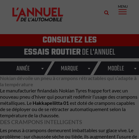
MENU
CONSULTEZ LES
ESSAIS ROUTIER
DE L'ANNUEL
ANNÉE
MARQUE
MODÈLE
Nokian dévoile un pneu à crampons rétractables qui s’adapte à
la température
Le manufacturier finlandais
Nokian Tyres
frappe fort avec un
nouveau pneu d’hiver qui pourrait redéfinir l’usage des crampons
métalliques. Le
Hakkapeliitta 01
est doté de crampons capables
de se déployer ou de se rétracter automatiquement selon la
température de la chaussée.
DES CRAMPONS INTELLIGENTS
Les pneus à crampons demeurent imbattables sur glace vive. Le
problème : sur chaussée sèche ou tiède, ils augmentent l’usure de