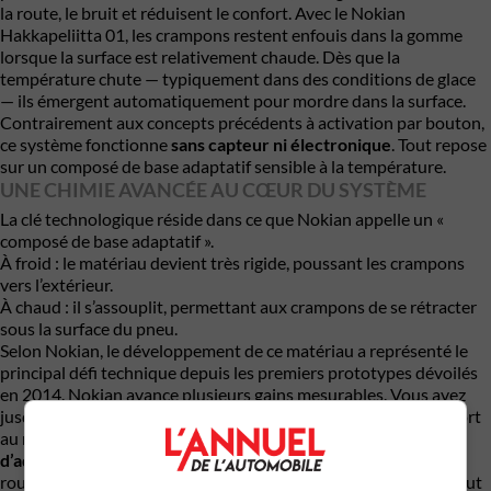
la route, le bruit et réduisent le confort. Avec le Nokian
Hakkapeliitta 01, les crampons restent enfouis dans la gomme
lorsque la surface est relativement chaude. Dès que la
température chute — typiquement dans des conditions de glace
— ils émergent automatiquement pour mordre dans la surface.
Contrairement aux concepts précédents à activation par bouton,
ce système fonctionne
sans capteur ni électronique
. Tout repose
sur un composé de base adaptatif sensible à la température.
UNE CHIMIE AVANCÉE AU CŒUR DU SYSTÈME
La clé technologique réside dans ce que Nokian appelle un «
composé de base adaptatif ».
À froid : le matériau devient très rigide, poussant les crampons
vers l’extérieur.
À chaud : il s’assouplit, permettant aux crampons de se rétracter
sous la surface du pneu.
Selon Nokian, le développement de ce matériau a représenté le
principal défi technique depuis les premiers prototypes dévoilés
en 2014. Nokian avance plusieurs gains mesurables. Vous avez
jusqu’à
30 % de réduction de l’usure de la chaussée
par rapport
au modèle précédent
,
+10 % d’adhérence sur glace,
+5 %
d’adhérence sur sol mouillé et une r
éduction du bruit de
roulement d’environ
1 décibel.
Des chiffres intéressants, surtout