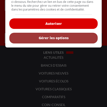
ci-dessous. Recherchez un lien en bas de cette page ou dans
le menu du site pour gérer ou retirer votre consentement
dans les paramètres des cookies et de confidentialité.
Autoriser
Inscrivez vous à l'infolettre.
Gérer les options
LIENS UTILES
ACTUALITÉS
BANCS D'ESSAIS
VOITURES NEUVES
VOITURES ÉCOLOS
VOITURES CLASSIQUES
COMPARATIFS
COIN-CONSEIL