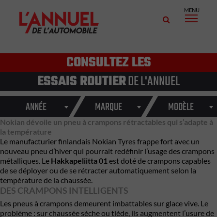
MENU
CONSULTEZ LES
ESSAIS ROUTIER
DE L'ANNUEL
ANNÉE
MARQUE
MODÈLE
Nokian dévoile un pneu à crampons rétractables qui s’adapte à
la température
Le manufacturier finlandais
Nokian Tyres
frappe fort avec un
nouveau pneu d’hiver qui pourrait redéfinir l’usage des crampons
métalliques. Le
Hakkapeliitta 01
est doté de crampons capables
de se déployer ou de se rétracter automatiquement selon la
température de la chaussée.
DES CRAMPONS INTELLIGENTS
Les pneus à crampons demeurent imbattables sur glace vive. Le
problème : sur chaussée sèche ou tiède, ils augmentent l’usure de