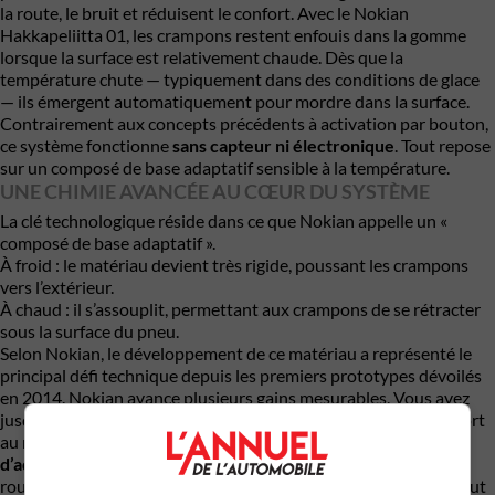
la route, le bruit et réduisent le confort. Avec le Nokian
Hakkapeliitta 01, les crampons restent enfouis dans la gomme
lorsque la surface est relativement chaude. Dès que la
température chute — typiquement dans des conditions de glace
— ils émergent automatiquement pour mordre dans la surface.
Contrairement aux concepts précédents à activation par bouton,
ce système fonctionne
sans capteur ni électronique
. Tout repose
sur un composé de base adaptatif sensible à la température.
UNE CHIMIE AVANCÉE AU CŒUR DU SYSTÈME
La clé technologique réside dans ce que Nokian appelle un «
composé de base adaptatif ».
À froid : le matériau devient très rigide, poussant les crampons
vers l’extérieur.
À chaud : il s’assouplit, permettant aux crampons de se rétracter
sous la surface du pneu.
Selon Nokian, le développement de ce matériau a représenté le
principal défi technique depuis les premiers prototypes dévoilés
en 2014. Nokian avance plusieurs gains mesurables. Vous avez
jusqu’à
30 % de réduction de l’usure de la chaussée
par rapport
au modèle précédent
,
+10 % d’adhérence sur glace,
+5 %
d’adhérence sur sol mouillé et une r
éduction du bruit de
roulement d’environ
1 décibel.
Des chiffres intéressants, surtout