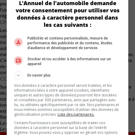
L'Annuel de l'automobile demande
pour des marchés comme le Québec ou les pays nordiques où
votre consentement pour utiliser vos
l’usage des crampons est répandu mais de plus en plus
réglementé.
données à caractère personnel dans
UNE RÉPONSE AUX HIVERS IMPRÉVISIBLES
les cas suivants :
Les cycles répétés de gel-dégel compliquent la gestion
saisonnière des pneus à crampons. Il devient risqué de les
Publicités et contenu personnalisés, mesure de
installer trop tôt… ou de les retirer trop tard. Avec un système
performance des publicités et du contenu, études
d’audience et développement de services
autorégulé, le conducteur n’a plus à choisir entre performance
maximale sur glace et comportement acceptable sur asphalte sec.
Stocker et/ou accéder à des informations sur un
C’est une solution particulièrement pertinente dans un contexte
appareil
de changements climatiques où les variations de température
sont plus fréquentes.
En savoir plus
CONCLUSION
Vos données à caractère personnel seront traitées, et les
Sur le plan technique, Nokian demeure une référence en matière
informations liées à votre appareil (cookies, identifiants
de pneus d’hiver. L’approche purement mécanique — sans
uniques et autres types de données) pourront être stockées
connectivité ni moteur miniature — inspire davantage confiance à
et consultées par 300 partenaires, ainsi que partagées avec
long terme qu’un système électronique exposé aux conditions
lui, ou utilisées spécifiquement par ce site. Nos partenaires et
nous-mêmes sommes susceptibles d'utiliser des données de
extrêmes.
géolocalisation précises.
Liste des partenaires.
Reste deux inconnues majeures :
La durabilité du composé adaptatif après plusieurs saisons.
Certains fournisseurs sont susceptibles de traiter vos
données à caractère personnel sur la base de l'intérêt
Le prix, qui n’a pas encore été dévoilé.
légitime. Vous pouvez vous y opposer en gérant vos options