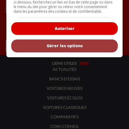
ci-dessous. Recherchez un lien en bas de cette page ou dans
le menu du site pour gérer ou retirer votre consentement
dans les paramètres des cookies et de confidentialité.
Autoriser
Inscrivez vous à l'infolettre.
Gérer les options
LIENS UTILES
ACTUALITÉS
BANCS D'ESSAIS
VOITURES NEUVES
VOITURES ÉCOLOS
VOITURES CLASSIQUES
COMPARATIFS
COIN-CONSEIL