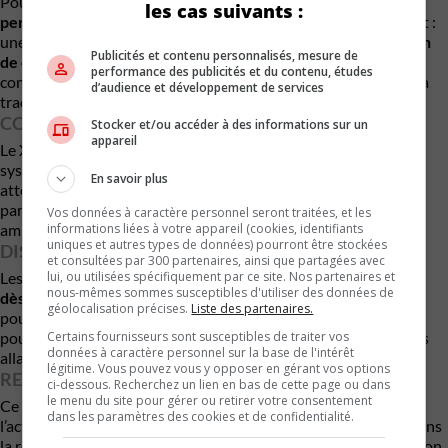
Pour contrer cet effet, Michelin a intégré un composé à
faible
les cas suivants :
perte d’énergie
, réduisant la résistance au roulement. Résultat :
une
amélioration pouvant atteindre 34 % de la consommation
Publicités et contenu personnalisés, mesure de
de carburant ou de l’autonomie des véhicules électriques
,
performance des publicités et du contenu, études
comparativement aux principaux rivaux, sans compromis sur la
d’audience et développement de services
traction hivernale.
CONFORT ACOUSTIQUE EN PRIME
Stocker et/ou accéder à des informations sur un
appareil
Le X-Ice Snow+ intègre aussi la technologie
Piano Acoustic
, un
système exclusif visant à réduire le bruit de roulement. Une
En savoir plus
attention bienvenue pour les longs trajets hivernaux,
particulièrement à bord de véhicules électriques, où le silence
Vos données à caractère personnel seront traitées, et les
informations liées à votre appareil (cookies, identifiants
amplifie les bruits de pneus.
uniques et autres types de données) pourront être stockées
DISPONIBILITÉ ET COMPATIBILITÉ
et consultées par 300 partenaires, ainsi que partagées avec
lui, ou utilisées spécifiquement par ce site. Nos partenaires et
Les détaillants pourront commander le
Michelin X-Ice Snow+
nous-mêmes sommes susceptibles d'utiliser des données de
dès mai 2026
, en vue de la saison hivernale 2026. Il sera offert
géolocalisation précises.
Liste des partenaires.
pour les berlines, multisegments, VUS, camionnettes ainsi que
Certains fournisseurs sont susceptibles de traiter vos
pour les véhicules hybrides et électriques, dans des dimensions
données à caractère personnel sur la base de l'intérêt
allant de
15 à 23 pouces
.
légitime. Vous pouvez vous y opposer en gérant vos options
RECETTE AMÉLIORÉE
ci-dessous. Recherchez un lien en bas de cette page ou dans
le menu du site pour gérer ou retirer votre consentement
Ce n’est pas visuellement que vous verrez la différence entre
dans les paramètres des cookies et de confidentialité.
l’actuel X-Ice Snow et le nouveau X-Ice Snow +. Le secret est dans
la recette. Michelin a baptisé ce processus Chemical Grip que l’on