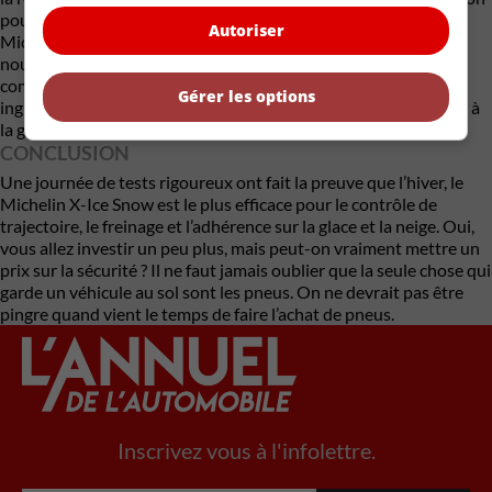
pourrait traduire par l’adhérence chimique. Naturellement,
Autoriser
Michelin garde jalousement le secret de cette recette. Ce que
nous pouvons dire c’est que la compagnie a raffinée sa recette
composée de silice et de noir de carbone ainsi que d’autres
Gérer les options
ingrédients pour créer un composé qui colle mieux à la neige et à
la glace pour des performances accrues en hiver.
CONCLUSION
Une journée de tests rigoureux ont fait la preuve que l’hiver, le
Michelin X-Ice Snow est le plus efficace pour le contrôle de
trajectoire, le freinage et l’adhérence sur la glace et la neige. Oui,
vous allez investir un peu plus, mais peut-on vraiment mettre un
prix sur la sécurité ? Il ne faut jamais oublier que la seule chose qui
garde un véhicule au sol sont les pneus. On ne devrait pas être
pingre quand vient le temps de faire l’achat de pneus.
Inscrivez vous à l'infolettre.