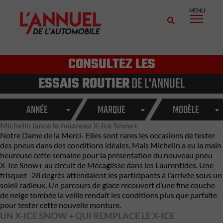
MENU
CONSULTEZ LES
ESSAIS ROUTIER
DE L'ANNUEL
ANNÉE
MARQUE
MODÈLE
Michelin lance le nouveau X-Ice Snow+
Notre Dame de la Merci- Elles sont rares les occasions de tester
des pneus dans des conditions idéales. Mais Michelin a eu la main
heureuse cette semaine pour la présentation du nouveau pneu
X-Ice Snow+ au circuit de Mécaglisse dans les Laurentides. Une
frisquet -28 degrés attendaient les participants à l’arrivée sous un
soleil radieux. Un parcours de glace recouvert d’une fine couche
de neige tombée la veille rendait les conditions plus que parfaite
pour tester cette nouvelle monture.
UN X-ICE SNOW + QUI REMPLACE LE X-ICE