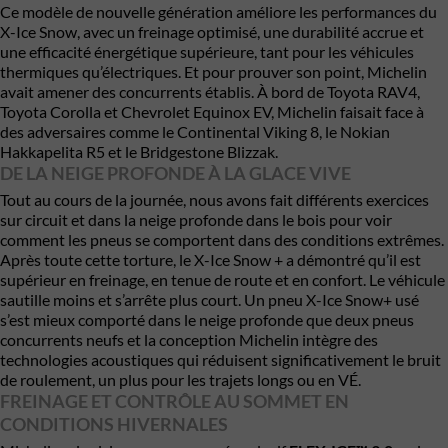
Ce modèle de nouvelle génération améliore les performances du
X-Ice Snow, avec un freinage optimisé, une durabilité accrue et
une efficacité énergétique supérieure, tant pour les véhicules
thermiques qu’électriques. Et pour prouver son point, Michelin
avait amener des concurrents établis. À bord de Toyota RAV4,
Toyota Corolla et Chevrolet Equinox EV, Michelin faisait face à
des adversaires comme le Continental Viking 8, le Nokian
Hakkapelita R5 et le Bridgestone Blizzak.
DE LA NEIGE PROFONDE À LA GLACE VIVE
Tout au cours de la journée, nous avons fait différents exercices
sur circuit et dans la neige profonde dans le bois pour voir
comment les pneus se comportent dans des conditions extrêmes.
Après toute cette torture, le X-Ice Snow + a démontré qu’il est
supérieur en freinage, en tenue de route et en confort. Le véhicule
sautille moins et s’arrête plus court. Un pneu X-Ice Snow+ usé
s’est mieux comporté dans le neige profonde que deux pneus
concurrents neufs et la conception Michelin intègre des
technologies acoustiques qui réduisent significativement le bruit
de roulement, un plus pour les trajets longs ou en VÉ.
FREINAGE ET CONTRÔLE AU SOMMET EN
CONDITIONS HIVERNALES