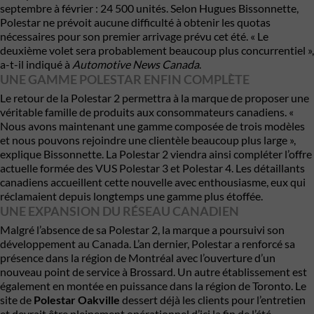
septembre à février : 24 500 unités. Selon Hugues Bissonnette,
Polestar ne prévoit aucune difficulté à obtenir les quotas
nécessaires pour son premier arrivage prévu cet été. « Le
deuxième volet sera probablement beaucoup plus concurrentiel »,
a-t-il indiqué à
Automotive News Canada
.
UNE GAMME POLESTAR ENFIN COMPLÈTE
Le retour de la Polestar 2 permettra à la marque de proposer une
véritable famille de produits aux consommateurs canadiens. «
Nous avons maintenant une gamme composée de trois modèles
et nous pouvons rejoindre une clientèle beaucoup plus large »,
explique Bissonnette. La Polestar 2 viendra ainsi compléter l’offre
actuelle formée des VUS Polestar 3 et Polestar 4. Les détaillants
canadiens accueillent cette nouvelle avec enthousiasme, eux qui
réclamaient depuis longtemps une gamme plus étoffée.
UNE EXPANSION DU RÉSEAU CANADIEN
Malgré l’absence de sa Polestar 2, la marque a poursuivi son
développement au Canada. L’an dernier, Polestar a renforcé sa
présence dans la région de Montréal avec l’ouverture d’un
nouveau point de service à Brossard. Un autre établissement est
également en montée en puissance dans la région de Toronto. Le
site de
Polestar Oakville
dessert déjà les clients pour l’entretien
et devrait être pleinement opérationnel d’ici la fin de l’été.