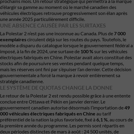
prochains mois. Un retour stratégique qui permettra à la marque
d’élargir sa gamme au moment où le marché canadien des
véhicules électriques retrouve progressivement son élan après
une année 2025 particulièrement difficile.
UNE ABSENCE CAUSÉE PAR LES SURTAXES
La Polestar 2 n’est pas une inconnue au Canada. Plus de
7 000
exemplaires
circulent déjà sur les routes du pays. Toutefois, le
modèle a disparu du catalogue lorsque le gouvernement fédéral a
imposé, à la fin de 2024, une surtaxe de
100 %
sur les véhicules
électriques fabriqués en Chine. Polestar avait alors constitué des
stocks afin de poursuivre ses ventes pendant quelque temps,
mais les réserves ont fini par s’épuiser l’an dernier. Cette décision
gouvernementale a forcé la marque à revoir entièrement sa
stratégie canadienne.
LE SYSTÈME DE QUOTAS CHANGE LA DONNE
Le retour de la Polestar 2 est rendu possible grâce à une entente
conclue entre Ottawa et Pékin en janvier dernier. Le
gouvernement canadien autorise désormais l’importation de
49
000 véhicules électriques fabriqués en Chine
au tarif
préférentiel de la nation la plus favorisée, fixé à
6,1 %
, au cours de
la première année du programme. Les permis sont répartis en
deux périodes distinctes de mars à août : 24 500 unités, de