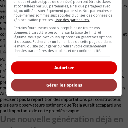
uniques et autres types de données) pourront être stockées
stratégie adoptée par le constructeur. Plutôt que de multiplier les
et consultées par 300 partenaires, ainsi que partagées avec
versions, Polestar proposera une configuration unique très
lui, ou utilisées spécifiquement par ce site. Nos partenaires et
nous-mêmes sommes susceptibles d'utiliser des données de
généreusement équipée. Selon Hugues Bissonnette, le prix
géolocalisation précises.
Liste des partenaires.
demandé demeure comparable à celui de l’ancienne Polestar 2
lorsqu’elle était équipée de tous ses ensembles d’options. Le
Certains fournisseurs sont susceptibles de traiter vos
données à caractère personnel sur la base de l'intérêt
constructeur mise également sur des solutions de financement et
légitime. Vous pouvez vous y opposer en gérant vos options
de location concurrentielles afin de maintenir des mensualités
ci-dessous. Recherchez un lien en bas de cette page ou dans
attrayantes.
le menu du site pour gérer ou retirer votre consentement
LA CONCURRENCE CHINOISE S’ORGANISE
dans les paramètres des cookies et de confidentialité.
Polestar ne sera toutefois pas seule à profiter des quotas
d’importation. Les constructeurs chinois
BYD
,
Chery
et Geely
Autoriser
préparent activement l’arrivée de plusieurs de leurs marques au
Canada, certaines pouvant faire leur entrée dès cette année. Les
premiers
2 910 véhicules électriques
admis dans le cadre du
Gérer les options
nouveau programme sont d’ailleurs arrivés au pays en mai, selon
Affaires mondiales Canada. Même si les données officielles ne
précisent pas la répartition des importations par constructeur,
plusieurs observateurs estiment que Tesla aurait accaparé une
part importante de cette première vague.
Une nouvelle génération déjà en