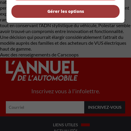
naturelle du modèle original. Si l’absence de lunette arrière a
permis au constructeur de se démarquer, plusieurs acheteurs ont
Gérer les options
exprimé des réserves quant à la praticité de cette solution. En
ramenant un élément aussi fondamental qu’une fenêtre arrière
tout en conservant l’ADN stylistique du véhicule, Polestar semble
avoir trouvé un compromis entre innovation et fonctionnalité.
Une décision qui pourrait élargir considérablement l’attrait du
modèle auprès des familles et des acheteurs de VUS électriques
haut de gamme.
Avec des renseignements de Carscoops
Inscrivez vous à l'infolettre.
LIENS UTILES
ACTUALITÉS