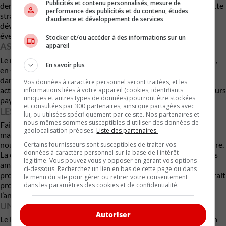
Publicités et contenu personnalisés, mesure de
demeurer très proche des 4,84 mètres du Polestar 4 coupé. Cette
performance des publicités et du contenu, études
stratégie permet au constructeur de limiter les coûts de
d’audience et développement de services
développement tout en proposant un véhicule qui répond à un
éventail plus large de besoins.
Stocker et/ou accéder à des informations sur un
ASSEMBLÉ EN CORÉE DU SUD
appareil
Le nouveau Polestar 4 SUV sera fabriqué dans l’usine de Busan,
En savoir plus
en Corée du Sud. Le constructeur prévoit sa commercialisation
dans la majorité des marchés où la marque est présente
Vos données à caractère personnel seront traitées, et les
actuellement, notamment en Europe, au Canada et dans plusieurs
informations liées à votre appareil (cookies, identifiants
uniques et autres types de données) pourront être stockées
pays d’Asie-Pacifique.
et consultées par 300 partenaires, ainsi que partagées avec
LES ÉTATS-UNIS EXCLUS DU PROGRAMME
lui, ou utilisées spécifiquement par ce site. Nos partenaires et
nous-mêmes sommes susceptibles d'utiliser des données de
Fait notable, les États-Unis ne figurent pas sur la liste des
géolocalisation précises.
Liste des partenaires.
marchés visés, mais le Canada oui. Polestar a confirmé que ce
nouveau modèle ne sera pas commercialisé au sud de la frontière.
Certains fournisseurs sont susceptibles de traiter vos
données à caractère personnel sur la base de l'intérêt
La décision découle directement des nouvelles réglementations
légitime. Vous pouvez vous y opposer en gérant vos options
américaines liées aux véhicules connectés et aux technologies
ci-dessous. Recherchez un lien en bas de cette page ou dans
provenant de Chine. Le constructeur a déjà annoncé qu’il mettrait
le menu du site pour gérer ou retirer votre consentement
progressivement fin à ses ventes sur le marché américain après
dans les paramètres des cookies et de confidentialité.
l’année-modèle 2027.
UN CHOIX LOGIQUE POUR POLESTAR
Autoriser
Le lancement du Polestar 4 SUV apparaît comme une évolution