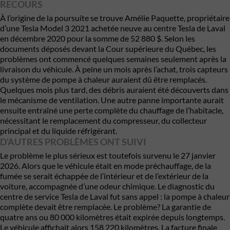
RECOURS
À l’origine de la poursuite se trouve Amélie Paquette, propriétaire
d’une Tesla Model 3 2021 achetée neuve au centre Tesla de Laval
en décembre 2020 pour la somme de 52 880 $. Selon les
documents déposés devant la Cour supérieure du Québec, les
problèmes ont commencé quelques semaines seulement après la
livraison du véhicule. À peine un mois après l’achat, trois capteurs
du système de pompe à chaleur auraient dû être remplacés.
Quelques mois plus tard, des débris auraient été découverts dans
le mécanisme de ventilation. Une autre panne importante aurait
ensuite entraîné une perte complète du chauffage de l’habitacle,
nécessitant le remplacement du compresseur, du collecteur
principal et du liquide réfrigérant.
D’AUTRES PROBLÈMES ONT SUIVI
Le problème le plus sérieux est toutefois survenu le 27 janvier
2026. Alors que le véhicule était en mode préchauffage, de la
fumée se serait échappée de l’intérieur et de l’extérieur de la
voiture, accompagnée d’une odeur chimique. Le diagnostic du
centre de service Tesla de Laval fut sans appel : la pompe à chaleur
complète devait être remplacée. Le problème? La garantie de
quatre ans ou 80 000 kilomètres était expirée depuis longtemps.
Le véhicule affichait alors 158 220 kilomètres. La facture finale