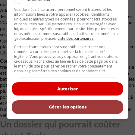
dossier. Aux États-Unis, la National Highway Traffic Safety
Vos données à caractère personnel seront traitées, et les
Administration (NHTSA) a ordonné un rappel visant certaines
informations liées à votre appareil (cookies, identifiants
Tesla Model 3, Model Y, Model S et Model X des années-modèles
uniques et autres types de données) pourront être stockées
2021 et 2022. L’organisme estimait que la défaillance du système
et consultées par 300 partenaires, ainsi que partagées avec
pouvait nuire au dégivrage du pare-brise et compromettre la
lui, ou utilisées spécifiquement par ce site. Nos partenaires et
nous-mêmes sommes susceptibles d'utiliser des données de
sécurité des occupants. Au Canada, Transport Canada a
géolocalisation précises.
Liste des partenaires.
également ouvert une enquête après avoir reçu plus de 170
plaintes de propriétaires, dont une majorité provenait du Québec.
Certains fournisseurs sont susceptibles de traiter vos
données à caractère personnel sur la base de l'intérêt
UNE RÉPARATION COÛTEUSE
légitime. Vous pouvez vous y opposer en gérant vos options
Contrairement aux systèmes de chauffage électriques
ci-dessous. Recherchez un lien en bas de cette page ou dans
le menu du site pour gérer ou retirer votre consentement
traditionnels utilisant des éléments PTC, la pompe à chaleur Tesla
dans les paramètres des cookies et de confidentialité.
est intimement intégrée au système de gestion thermique de la
batterie. Cette architecture complexe limite considérablement les
possibilités de réparation en dehors du réseau officiel Tesla. Selon
Autoriser
plusieurs ateliers spécialisés, le remplacement complet d’une
pompe à chaleur hors garantie coûte généralement entre 3 800 $
et 4 700 $ au Canada. Pour plusieurs propriétaires, il s’agit de
Gérer les options
l’une des réparations les plus coûteuses pouvant survenir sur un
véhicule Tesla après l’expiration de la garantie.
Un dossier qui pourrait coûter