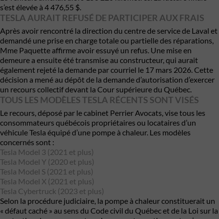
s’est élevée à 4 476,55 $.
TESLA AURAIT REFUSÉ DE PARTICIPER AUX FRAIS
Après avoir rencontré la direction du centre de service de Laval et
demandé une prise en charge totale ou partielle des réparations,
Mme Paquette affirme avoir essuyé un refus. Une mise en
demeure a ensuite été transmise au constructeur, qui aurait
également rejeté la demande par courriel le 17 mars 2026. Cette
décision a mené au dépôt de la demande d’autorisation d’exercer
un recours collectif devant la Cour supérieure du Québec.
TOUS LES MODÈLES TESLA RÉCENTS SONT VISÉS
Le recours, déposé par le cabinet Perrier Avocats, vise tous les
consommateurs québécois propriétaires ou locataires d’un
véhicule Tesla équipé d’une pompe à chaleur. Les modèles
concernés sont :
Tesla Model 3 (2021 et plus)
Tesla Model Y (2020 et plus)
Tesla Model S (2021 et plus)
Tesla Model X (2021 et plus)
Tesla Cybertruck (2023 et plus)
Selon la procédure judiciaire, la pompe à chaleur constituerait un
« défaut caché » au sens du Code civil du Québec et de la Loi sur la